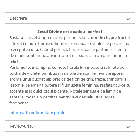
Descriere
Setul Divine
este cadoul perfect
Rasfata-i pe cei dragi cu acest parfum seducator de chypre fructat
infuzat cu note florale rafinate, ce emanaa o stralucire pe care nu
o vei putea uita. Cadoul perfect, fiecare apa de parfum si crema
de maini sunt ambalate intr-o cutie luxoasa, cu un print auriu in
relief.
Parfumul te intampina cu note florale luminoase si rafinate de
pudra de violete, bambus si zambila de apa. Te invaluie apoi in
aroma unui buchet alb pretios de flori de crin, frezie, trandafir si
iasomie, ce emana putere si frumusete feminina, rasfatandu-te cu
accente atat dulci, cat si picante. Notele senzuale de lemn de
santal si mosc alb persista pentru a-ti dezvalui stralucirea
fascinanta.
Informatii conformitate produs
Review-uri
(0)