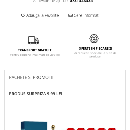
Ai nevoie de ajutor?
0731323334
Adauga la Favorite
Cere informatii
OFERTE IN FIECARE ZI
TRANSPORT GRATUIT
Ai reduceri speciale la sute de
Pentru comenzi mai mari de 299 lei
produse!
PACHETE SI PROMOTII
PRODUS SURPRIZA 9.99 LEI