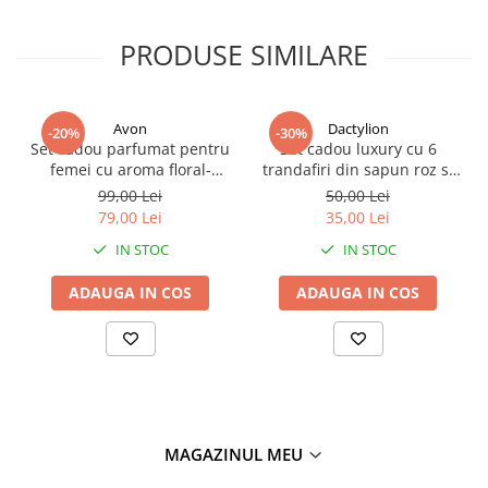
PRODUSE SIMILARE
Avon
Dactylion
-20%
-30%
Set cadou parfumat pentru
Set cadou luxury cu 6
femei cu aroma floral-
trandafiri din sapun roz si
lemnoasa si accente de
bratara decorativa, cutie
99,00 Lei
50,00 Lei
mosc, apa de parfum 50 ml,
premium Love Forever, cu
79,00 Lei
35,00 Lei
lotiune de corp 125 ml si
punga cadou
IN STOC
IN STOC
spray de corp 100 ml, ideal
pentru cadou elegant
ADAUGA IN COS
ADAUGA IN COS
MAGAZINUL MEU