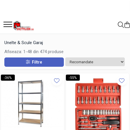
Unelte & Scule Garaj
Afiseaza:
1-
48
din
474
produse
Filtre
-36%
-55%