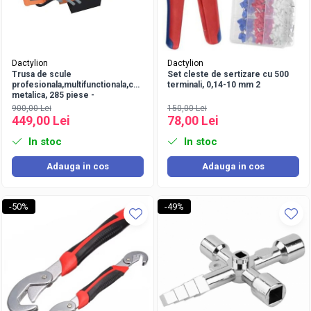
Dactylion
Dactylion
Trusa de scule
Set cleste de sertizare cu 500
profesionala,multifunctionala,cutie
terminali, 0,14-10 mm 2
metalica, 285 piese -
Negru/Portocaliu
900,00 Lei
150,00 Lei
449,00 Lei
78,00 Lei
In stoc
In stoc
Adauga in cos
Adauga in cos
-50%
-49%