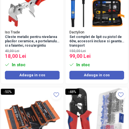
Iso Trade
Dactylion
Cleste metalic pentru nivelarea
Set complet de lipit cu pistol de
placilor ceramice, a portelanului
60w, accesorii incluse si geanta
si a faiantei, rosu/argintiu
transport
40,00 Lei
150,00 Lei
18,00 Lei
99,00 Lei
In stoc
In stoc
Adauga in cos
Adauga in cos
-50%
-48%