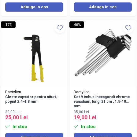
Adauga in cos
Adauga in cos
-17%
-46%
Dactylion
Dactylion
Cleste capsator pentru nituri,
Set 9 imbusi hexagonali chrome
popnit 2.4-4.8 mm
vanadium, lungi 21 cm , 1.5-10
mm
30,00 Lei
35,00 Lei
25,00 Lei
19,00 Lei
In stoc
In stoc