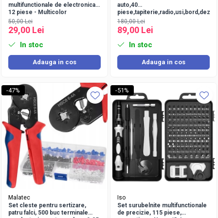
multifunctionale de electronica
auto,40
12 piese - Multicolor
piese,tapiterie,radio,usi,bord,deza
conectori - Albastru
50,00 Lei
180,00 Lei
29,00 Lei
89,00 Lei
In stoc
In stoc
Adauga in cos
Adauga in cos
-47%
-51%
Malatec
Iso
Set cleste pentru sertizare,
Set surubelnite multifunctionale
patru falci, 500 buc terminale
de precizie, 115 piese,