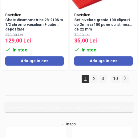
Dactylion
Dactylion
Cheie dinamometrica 28-210Nm
Set nivelare gresie 100 clipsuri
1/2 chrome vanadium + cutie
de 2mm si 100 pene cu latimea
depozitare
de 22 mm
270,00 Lei
70,00 Lei
129,00 Lei
35,00 Lei
In stoc
In stoc
Adauga in cos
Adauga in cos
1
2
3
10
...
scule garaj, scule garaj auto, panou scule garaj, organizator scule garaj, aranjare 
← Înapoi