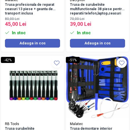
Malatec
Dactylion
Trusa profesionala de reparat
Trusa de surubelnite
ceasuri 13 piese + geanta de
multifunctionale 38 piese pentru
transport inclusa
reparatii telefon,laptop,ceasuri
80,00 Lei
70,00 Lei
45,00 Lei
39,00 Lei
In stoc
In stoc
Adauga in cos
Adauga in cos
-42%
-51%
RB Tools
Malatec
Trusa surubelnite
Trusa demontare interior