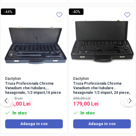
-44%
-40%
Dactylion
Dactylion
Trusa Profesionala Chrome
Trusa Profesionala Chrome
Vanadium chei tubulare,
Vanadium chei tubulare
hexagonale, 1/2 impact,16 piese
hexagonale 1/2 impact, 24 piese,
- Negru
- Negru
300,00 Lei
300,00 Lei
169,00 Lei
179,00 Lei
In stoc
In stoc
Adauga in cos
Adauga in cos