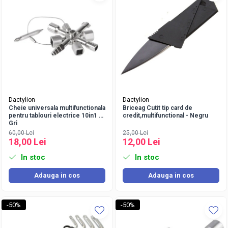
Dactylion
Dactylion
Cheie universala multifunctionala
Briceag Cutit tip card de
pentru tablouri electrice 10in1 -
credit,multifunctional - Negru
Gri
60,00 Lei
25,00 Lei
18,00 Lei
12,00 Lei
In stoc
In stoc
Adauga in cos
Adauga in cos
-50%
-50%