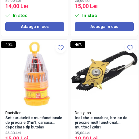
25,00 Lei
25,00 Lei
14,00 Lei
15,00 Lei
In stoc
In stoc
Adauga in cos
Adauga in cos
-40%
-46%
Dactylion
Dactylion
Set surubelnite multifunctionale
Inel cheie carabina, breloc de
de precizie 31in1, carcasa
precizie multifunctional,
depozitare tip butoias
multitool 20in1
25,00 Lei
35,00 Lei
15,00 Lei
19,00 Lei