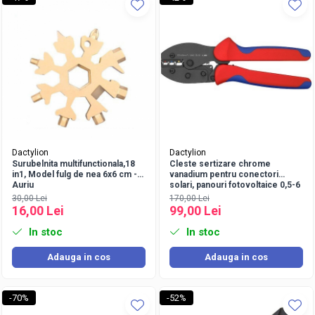
Dactylion
Dactylion
Surubelnita multifunctionala,18
Cleste sertizare chrome
in1, Model fulg de nea 6x6 cm -
vanadium pentru conectori
Auriu
solari, panouri fotovoltaice 0,5-6
mm2
30,00 Lei
170,00 Lei
16,00 Lei
99,00 Lei
In stoc
In stoc
Adauga in cos
Adauga in cos
-70%
-52%