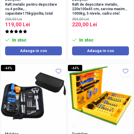
Raft metalic pentru depozitare
Raft de depozitare metalic,
cu 4 polite,
220x100x45 cm, sarcina maxima
capacitate175kg/polita, total
1000kg, 5 nivele, cadru otel
700kg,150x75x30cm
zincat
250,00 Lei
350,00 Lei
119,00 Lei
220,00 Lei
In stoc
In stoc
Adauga in cos
Adauga in cos
-44%
-44%