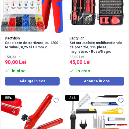
Dactylion
Dactylion
Set cleste de sertizare, cu 1200
Set surubelnite multifunctionale
terminali, 0,25 si 10 mm 2
de precizie, 115 piese,
magnetice, - Rosu/Negru
150,00 Lei
88,00 Lei
90,00 Lei
45,00 Lei
In stoc
In stoc
Adauga in cos
Adauga in cos
-55%
-34%