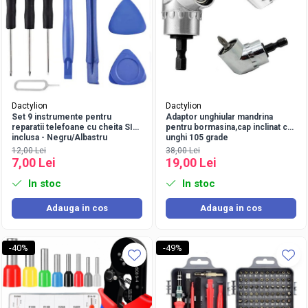
Dactylion
Dactylion
Set 9 instrumente pentru
Adaptor unghiular mandrina
reparatii telefoane cu cheita SIM
pentru bormasina,cap inclinat cu
inclusa - Negru/Albastru
unghi 105 grade
12,00 Lei
38,00 Lei
7,00 Lei
19,00 Lei
In stoc
In stoc
Adauga in cos
Adauga in cos
-40%
-49%