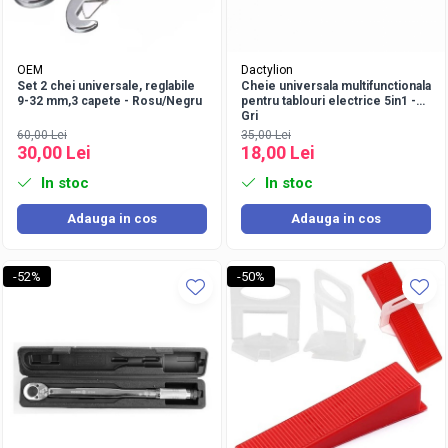
OEM
Dactylion
Set 2 chei universale, reglabile
Cheie universala multifunctionala
9-32 mm,3 capete - Rosu/Negru
pentru tablouri electrice 5in1 -
Gri
60,00 Lei
35,00 Lei
30,00 Lei
18,00 Lei
In stoc
In stoc
Adauga in cos
Adauga in cos
-52%
-50%