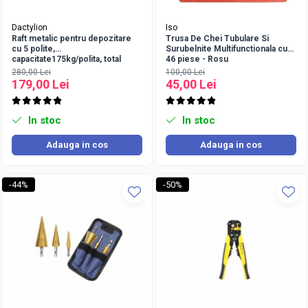
Dactylion
Iso
Raft metalic pentru depozitare
Trusa De Chei Tubulare Si
cu 5 polite,
Surubelnite Multifunctionala cu
capacitate175kg/polita, total
46 piese - Rosu
875kg,180x90x40cm
280,00 Lei
100,00 Lei
179,00 Lei
45,00 Lei
In stoc
In stoc
Adauga in cos
Adauga in cos
-44%
-50%