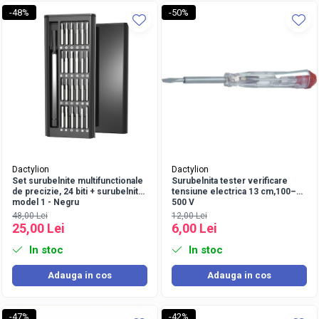
-48%
-50%
Dactylion
Dactylion
Set surubelnite multifunctionale
Surubelnita tester verificare
de precizie, 24 biti + surubelnita,
tensiune electrica 13 cm,100–
model 1 - Negru
500 V
48,00 Lei
12,00 Lei
25,00 Lei
6,00 Lei
In stoc
In stoc
Adauga in cos
Adauga in cos
-47%
-42%