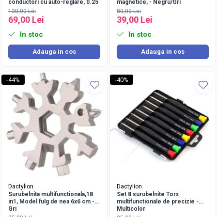
conductori cu auto-reglare, 0.25
magnetice, - Negru/Gri
– 10 mm2
130,00 Lei
80,00 Lei
69,00 Lei
39,00 Lei
In stoc
In stoc
Adauga in cos
Adauga in cos
-44%
-40%
Dactylion
Dactylion
Surubelnita multifunctionala,18
Set 8 surubelnite Torx
in1, Model fulg de nea 6x6 cm -
multifunctionale de precizie -
Gri
Multicolor