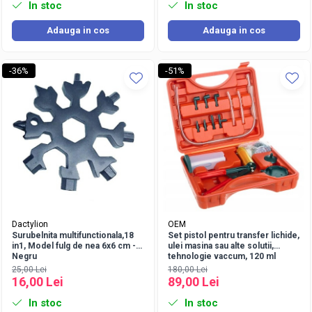
In stoc
In stoc
Adauga in cos
Adauga in cos
-36%
-51%
Dactylion
OEM
Surubelnita multifunctionala,18
Set pistol pentru transfer lichide,
in1, Model fulg de nea 6x6 cm -
ulei masina sau alte solutii,
Negru
tehnologie vaccum, 120 ml
25,00 Lei
180,00 Lei
16,00 Lei
89,00 Lei
In stoc
In stoc