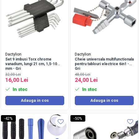
Dactylion
Dactylion
Set 9 imbusi Torx chrome
Cheie universala multifunctionala
vanadium, lungi 21 cm, 1,5-10
pentru tablouri electrice 6in1 -
mm - Gri
Gri
32,00 Lei
48,00 Lei
16,00 Lei
24,00 Lei
In stoc
In stoc
Adauga in cos
Adauga in cos
-42%
-50%