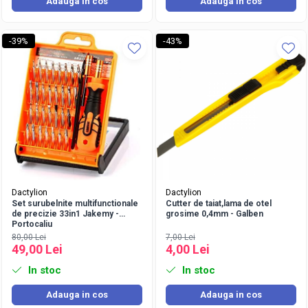
Adauga in cos
Adauga in cos
-39%
-43%
Dactylion
Dactylion
Set surubelnite multifunctionale
Cutter de taiat,lama de otel
de precizie 33in1 Jakemy -
grosime 0,4mm - Galben
Portocaliu
80,00 Lei
7,00 Lei
49,00 Lei
4,00 Lei
In stoc
In stoc
Adauga in cos
Adauga in cos