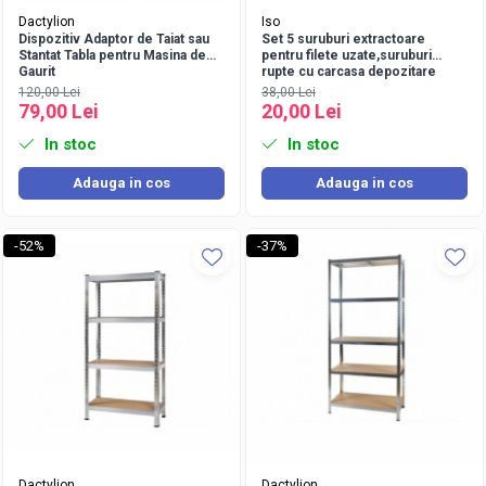
Dactylion
Iso
Dispozitiv Adaptor de Taiat sau
Set 5 suruburi extractoare
Stantat Tabla pentru Masina de
pentru filete uzate,suruburi
Gaurit
rupte cu carcasa depozitare
inclusa
120,00 Lei
38,00 Lei
79,00 Lei
20,00 Lei
In stoc
In stoc
Adauga in cos
Adauga in cos
-52%
-37%
Dactylion
Dactylion