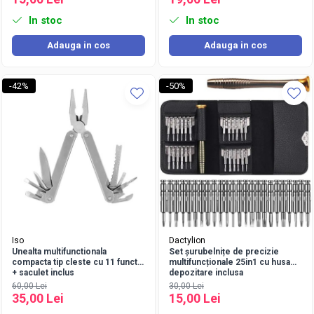
In stoc
In stoc
Adauga in cos
Adauga in cos
-42%
-50%
Iso
Dactylion
Unealta multifunctionala
Set șurubelnițe de precizie
compacta tip cleste cu 11 functii
multifuncționale 25in1 cu husa
+ saculet inclus
depozitare inclusa
60,00 Lei
30,00 Lei
35,00 Lei
15,00 Lei