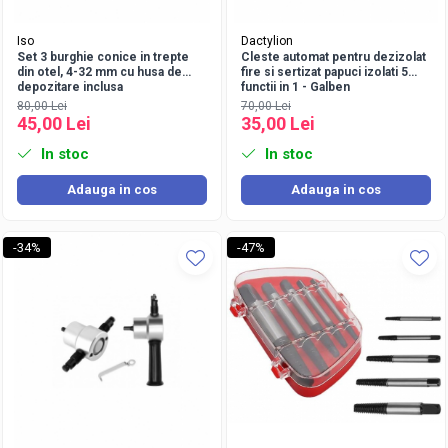
Iso
Dactylion
Set 3 burghie conice in trepte
Cleste automat pentru dezizolat
din otel, 4-32 mm cu husa de
fire si sertizat papuci izolati 5
depozitare inclusa
functii in 1 - Galben
80,00 Lei
70,00 Lei
45,00 Lei
35,00 Lei
In stoc
In stoc
Adauga in cos
Adauga in cos
-34%
-47%