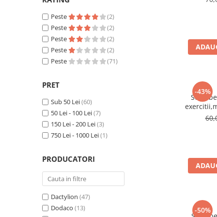
Ne
Peste
(2)
Peste
(2)
Peste
(2)
ADAUG
Peste
(2)
Peste
(71)
PRET
-43%
Set 5 be
Sub 50 Lei
(60)
exercitii,
50 Lei - 100 Lei
(7)
60,
150 Lei - 200 Lei
(3)
750 Lei - 1000 Lei
(1)
PRODUCATORI
ADAUG
Dactylion
(47)
Dodaco
(13)
-50%
Set 5 b