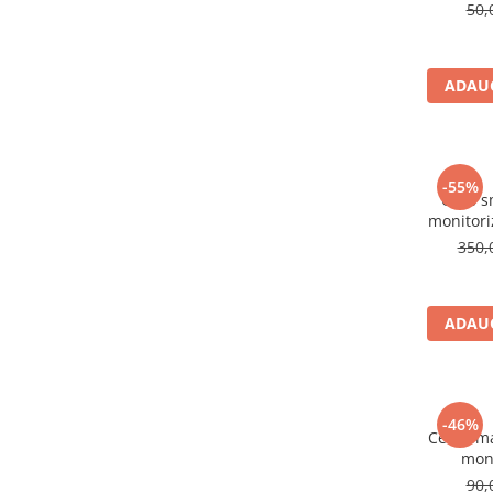
antrenam
50,
si ante
ADAUG
-55%
Ceas s
monitori
apa, wire
350,
apelare 
ADAUG
-46%
Ceas sma
mon
pedometr
90,