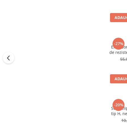
n
ADAUG
-27%
Extensor
de rezist
antre
55,
portabi
ADAUG
-20%
Set 2 cl
tip H, n
fixare an
10