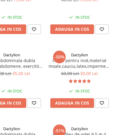
ort,181 cm lungime
m
IN STOC
IN STOC
GA IN COS
ADAUGA IN COS
Dactylion
Dactylion
-50%
abdominala dubla
Casca pentru inot,material
abdomene, exercitii
moale,cauciu,latex,impermeabila,unisex
manere antiderapante
- Negru
00 Lei
35,00 Lei
60,00 Lei
30,00 Lei
IN STOC
IN STOC
GA IN COS
ADAUGA IN COS
Dactylion
Dactylion
-51%
abdominala dubla
Plasa,fileu de volei 9,5 m,4