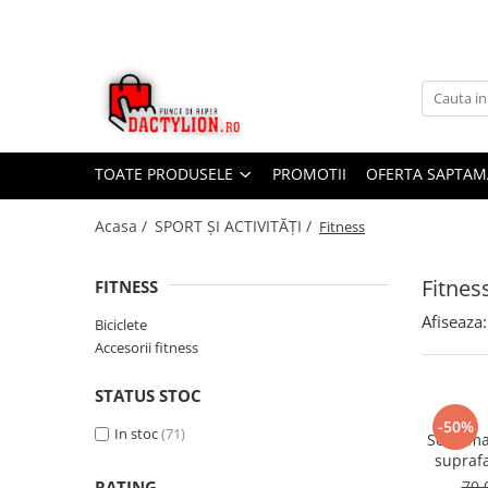
TOATE PRODUSELE
PROMOTII
OFERTA SAPTAM
Acasa /
SPORT ȘI ACTIVITĂȚI /
Fitness
Fitnes
FITNESS
Afiseaza:
Biciclete
Accesorii fitness
STATUS STOC
-50%
In stoc
(71)
Set 2 ma
suprafa
sarcin
RATING
70,