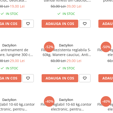
ciuc, dedicata
banda fitness din cauciuc,
polie
entelor de fitness -
rezistenta 40 kg, Rosu / Negru
00 Lei
19,00 Lei
50,00 Lei
39,00 Lei
roz
IN STOC
IN STOC
A IN COS
ADAUGA IN COS
ADAU
Dactylion
Dactylion
-52%
-50%
 antrenament de
Flexor, Rezistenta reglabila 5-
Flexor re
re, lungime 300 cm
60kg, Manere cauciuc, Anti-
ele
de transport inclusa
alunecare, Inox/Otel, Negru
antrenam
00 Lei
29,00 Lei
60,00 Lei
29,00 Lei
60,
si an
IN STOC
IN STOC
A IN COS
ADAUGA IN COS
ADAU
Dactylion
Dactylion
-40%
-40%
glabil 10-60 kg,contor
Flexor reglabil 10-60 kg,contor
Flexor re
ctronic, pentru
electronic, pentru
ele