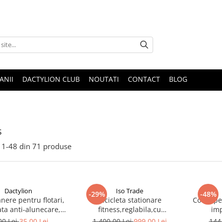
ANII
DACTYLION CLUB
NOUTATI
CONTACT
BLOG
s
1-
48
din
71
produse
Dactylion
Iso Trade
-29%
-48%
nere pentru flotari,
Bicicleta stationare
Covor pe
ta anti-alunecare,
fitness,reglabila,cu
imp
a maxima 200 kg -
volanta,computer afisaj
alu
00 Lei
35,00 Lei
1.400,00 Lei
999,00 Lei
144