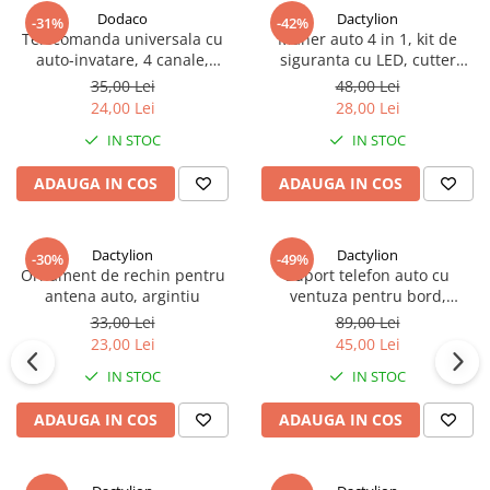
Dodaco
Dactylion
-31%
-42%
Telecomanda universala cu
Maner auto 4 in 1, kit de
auto-invatare, 4 canale,
siguranta cu LED, cutter
433.92 MHz, carcasa
pentru centura si ciocan, ABS
35,00 Lei
48,00 Lei
metal+ABS, neagra, 55 x 29 x
si aluminiu, rosu/negru
24,00 Lei
28,00 Lei
14 mm
IN STOC
IN STOC
ADAUGA IN COS
ADAUGA IN COS
Dactylion
Dactylion
-30%
-49%
Ornament de rechin pentru
Suport telefon auto cu
antena auto, argintiu
ventuza pentru bord,
aluminiu, prindere tripla,
33,00 Lei
89,00 Lei
negru
23,00 Lei
45,00 Lei
IN STOC
IN STOC
ADAUGA IN COS
ADAUGA IN COS