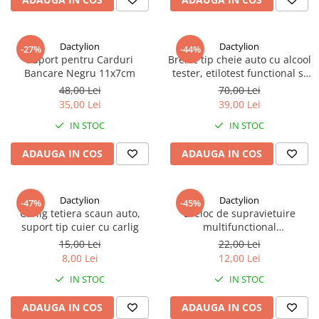
Dactylion
Dactylion
-27%
-44%
Suport pentru Carduri
Breloc tip cheie auto cu alcool
Bancare Negru 11x7cm
tester, etilotest functional si
precis - Negru
48,00 Lei
70,00 Lei
35,00 Lei
39,00 Lei
IN STOC
IN STOC
ADAUGA IN COS
ADAUGA IN COS
Dactylion
Dactylion
-47%
-45%
Carlig tetiera scaun auto,
Breloc de supravietuire
suport tip cuier cu carlig
multifunctional
3in1,ciocan,cutit,fluier - Negru
15,00 Lei
22,00 Lei
8,00 Lei
12,00 Lei
IN STOC
IN STOC
ADAUGA IN COS
ADAUGA IN COS