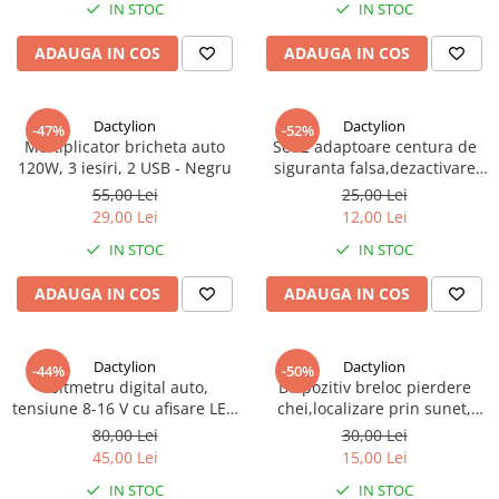
IN STOC
IN STOC
ADAUGA IN COS
ADAUGA IN COS
Dactylion
Dactylion
-47%
-52%
Multiplicator bricheta auto
Set 2 adaptoare centura de
120W, 3 iesiri, 2 USB - Negru
siguranta falsa,dezactivare
avertizare sonora - Negru
55,00 Lei
25,00 Lei
29,00 Lei
12,00 Lei
IN STOC
IN STOC
ADAUGA IN COS
ADAUGA IN COS
Dactylion
Dactylion
-44%
-50%
Voltmetru digital auto,
Dispozitiv breloc pierdere
tensiune 8-16 V cu afisare LED
chei,localizare prin sunet,
- Negru
mini lanterna LED - Alb
80,00 Lei
30,00 Lei
45,00 Lei
15,00 Lei
IN STOC
IN STOC