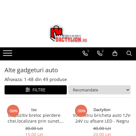
1
2
Alte gadgeturi auto
Afiseaza:
1-
48
din
49
produse
FILTRE
Iso
Dactylion
-50%
-50%
Dispozitiv breloc pierdere
Voltmetru bricheta auto 12V-
chei,localizare prin sunet,
24V cu afisare LED - Negru
mini lanterna LED - Negru
30,00 Lei
40,00 Lei
15,00 Lei
20,00 Lei