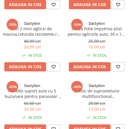
ADAUGA IN COS
ADAUGA IN COS
Dactylion
Dactylion
-50%
-36%
Set 2 mini oglinzi de
Set 2x Folie impotriva ploii
masina,rotunde,rezistente,rotire
pentru oglinzile auto, 95 x 135
360 grade
mm
40,00 Lei
25,00 Lei
20,00 Lei
16,00 Lei
IN STOC
IN STOC
ADAUGA IN COS
ADAUGA IN COS
Dactylion
Dactylion
-45%
-40%
Portofel suport auto cu 5
Breloc de supravietuire
buzunare pentru parasolar -
multifunctional
Negru
3in1,ciocan,cutit,fluier - Rosu
60,00 Lei
20,00 Lei
33,00 Lei
12,00 Lei
IN STOC
IN STOC
ADAUGA IN COS
ADAUGA IN COS