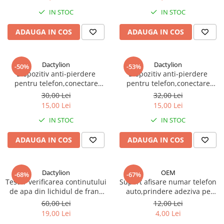
IN STOC
IN STOC
ADAUGA IN COS
ADAUGA IN COS
Dactylion
Dactylion
-50%
-53%
Dispozitiv anti-pierdere
Dispozitiv anti-pierdere
pentru telefon,conectare
pentru telefon,conectare
Bluetooth,Android si IOS - Alb
Bluetooth,Android si IOS -
30,00 Lei
32,00 Lei
Negru
15,00 Lei
15,00 Lei
IN STOC
IN STOC
ADAUGA IN COS
ADAUGA IN COS
Dactylion
OEM
-68%
-67%
Tester verificarea continutului
Suport afisare numar telefon
de apa din lichidul de frana
auto,prindere adeziva pe
DOT 3, DOT 4 si DOT 5 -
bord,parbriz - Negru
60,00 Lei
12,00 Lei
Negru
19,00 Lei
4,00 Lei