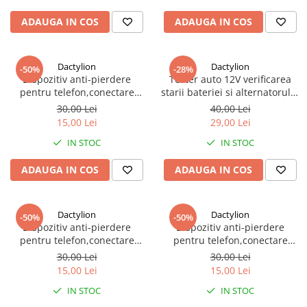
ADAUGA IN COS
ADAUGA IN COS
Dactylion
Dactylion
-50%
-28%
Dispozitiv anti-pierdere
Tester auto 12V verificarea
pentru telefon,conectare
starii bateriei si alternatorului
Bluetooth,Android si IOS -
- Negru
30,00 Lei
40,00 Lei
Verde
15,00 Lei
29,00 Lei
IN STOC
IN STOC
ADAUGA IN COS
ADAUGA IN COS
Dactylion
Dactylion
-50%
-50%
Dispozitiv anti-pierdere
Dispozitiv anti-pierdere
pentru telefon,conectare
pentru telefon,conectare
Bluetooth,Android si IOS - Roz
Bluetooth,Android si IOS -
30,00 Lei
30,00 Lei
Albastru
15,00 Lei
15,00 Lei
IN STOC
IN STOC