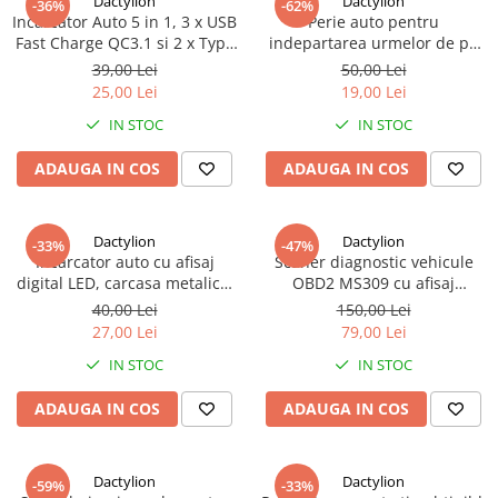
Dactylion
Dactylion
-36%
-62%
Incarcator Auto 5 in 1, 3 x USB
Perie auto pentru
Fast Charge QC3.1 si 2 x Type
indepartarea urmelor de pe
C, PD 65W, Negru
parbriz si oglinzi, anti-
39,00 Lei
50,00 Lei
aburire, rosu
25,00 Lei
19,00 Lei
IN STOC
IN STOC
ADAUGA IN COS
ADAUGA IN COS
Dactylion
Dactylion
-33%
-47%
Incarcator auto cu afisaj
Scaner diagnostic vehicule
digital LED, carcasa metalica,
OBD2 MS309 cu afisaj
incarcare rapida PD si QC 3.0,
110,3x69,5x20,2mm, Rosu,
40,00 Lei
150,00 Lei
dublu USB, putere pana la 6A,
putere 8-12v
27,00 Lei
79,00 Lei
negru
IN STOC
IN STOC
ADAUGA IN COS
ADAUGA IN COS
Dactylion
Dactylion
-59%
-33%