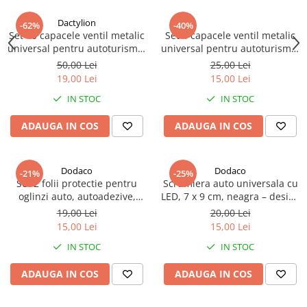
Dactylion
-62%
-40%
Set 10 capacele ventil metalic
Set 4 capacele ventil metalic
universal pentru autoturisme,
universal pentru autoturisme,
motociclete, biciclete -
motociclete, biciclete -
50,00 Lei
25,00 Lei
Argintiu
Argintiu
19,00 Lei
15,00 Lei
IN STOC
IN STOC
ADAUGA IN COS
ADAUGA IN COS
Dodaco
Dodaco
-21%
-25%
Set 2 folii protectie pentru
Scrumiera auto universala cu
oglinzi auto, autoadezive,
LED, 7 x 9 cm, neagra – design
anti-ceata, strat hidrofob,
elegant, iluminare automata
19,00 Lei
20,00 Lei
usor de instalat, compatibile
si functionalitate moderna
15,00 Lei
15,00 Lei
universal, 13.5 x 9.5 cm
pentru orice masina
IN STOC
IN STOC
ADAUGA IN COS
ADAUGA IN COS