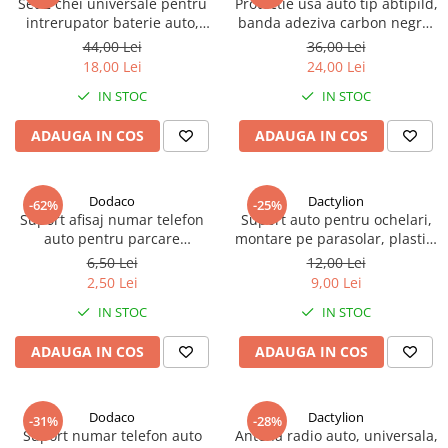
Set 2 chei universale pentru
Protectie usa auto tip abtipild,
intrerupator baterie auto,
banda adeziva carbon negru,
plastic rosu, compatibile
set 4 buc, anti-zgarieturi prag
44,00 Lei
36,00 Lei
comutator deconectare
portiera, universal
18,00 Lei
24,00 Lei
acumulator
IN STOC
IN STOC
ADAUGA IN COS
ADAUGA IN COS
Dodaco
Dactylion
-62%
-25%
Suport afisaj numar telefon
Suport auto pentru ochelari,
auto pentru parcare
montare pe parasolar, plastic,
temporara, magnetic,
prindere cu clema, 2.9 x 7.5 x
6,50 Lei
12,00 Lei
ascundere rapida, fixare 3M,
2.5 cm, negru
2,50 Lei
9,00 Lei
negru, 13 cm
IN STOC
IN STOC
ADAUGA IN COS
ADAUGA IN COS
Dodaco
Dactylion
-31%
-28%
Suport numar telefon auto
Antena radio auto, universala,