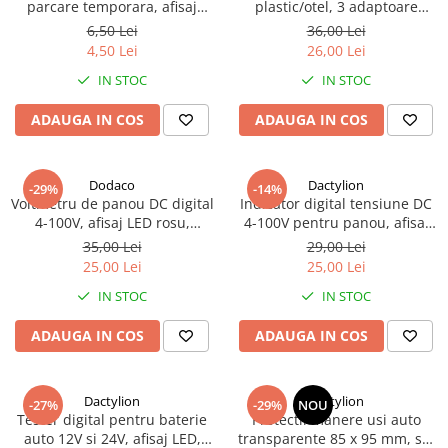
parcare temporara, afisaj
plastic/otel, 3 adaptoare
retractabil, placute
incluse, lungime 9 cm, negru
6,50 Lei
36,00 Lei
magnetice, ABS, negru
4,50 Lei
26,00 Lei
IN STOC
IN STOC
ADAUGA IN COS
ADAUGA IN COS
Dodaco
Dactylion
-29%
-14%
Voltmetru de panou DC digital
Indicator digital tensiune DC
4-100V, afisaj LED rosu,
4-100V pentru panou, afisaj
montaj incastrat, indicator
LED rosu, voltmetru rotund cu
35,00 Lei
29,00 Lei
tensiune pentru baterii, surse
montaj incastrat, doua fire,
25,00 Lei
25,00 Lei
si instalatii electrice, 33.8 mm
diametru 33.8 mm
IN STOC
IN STOC
ADAUGA IN COS
ADAUGA IN COS
Dactylion
Dactylion
-27%
-29%
NOU
Tester digital pentru baterie
Protectii manere usi auto
auto 12V si 24V, afisaj LED,
transparente 85 x 95 mm, set