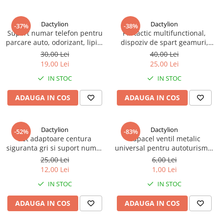
Dactylion
Dactylion
-37%
-38%
Suport numar telefon pentru
Pix tactic multifunctional,
parcare auto, odorizant, lipire
dispoziv de spart geamuri,
cu banda dublu adeziva,
suport agatare, mina de
30,00 Lei
40,00 Lei
banda glisanta pentru
scriere inlocuibila, aluminiu
19,00 Lei
25,00 Lei
ascundere numar, rosu
anticoroziv
IN STOC
IN STOC
ADAUGA IN COS
ADAUGA IN COS
Dactylion
Dactylion
-52%
-83%
Set adaptoare centura
Capacel ventil metalic
siguranta gri si suport numar
universal pentru autoturisme,
telefon auto
motociclete, biciclete -
25,00 Lei
6,00 Lei
Argintiu
12,00 Lei
1,00 Lei
IN STOC
IN STOC
ADAUGA IN COS
ADAUGA IN COS