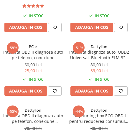
IN STOC
IN STOC
ADAUGA IN COS
ADAUGA IN COS
PCar
Dactylion
-58%
-51%
Interfata OBD II diagnoza auto
Interfata diagnoza auto, OBD2
pe telefon, conexiune
Universal, Bluetooth ELM 327
bluetooth ELM327, CD inclus -
- Negru
60,00 Lei
80,00 Lei
Albastru
25,00 Lei
39,00 Lei
IN STOC
IN STOC
ADAUGA IN COS
ADAUGA IN COS
Dactylion
Dactylion
-50%
-44%
Interfata OBD II diagnoza auto
Chip tuning box ECO OBDII
pe telefon, conexiune
pentru reducerea consumului
bluetooth ELM327 + Odorizant
de benzina cu maxim 15% -
70,00 Lei
80,00 Lei