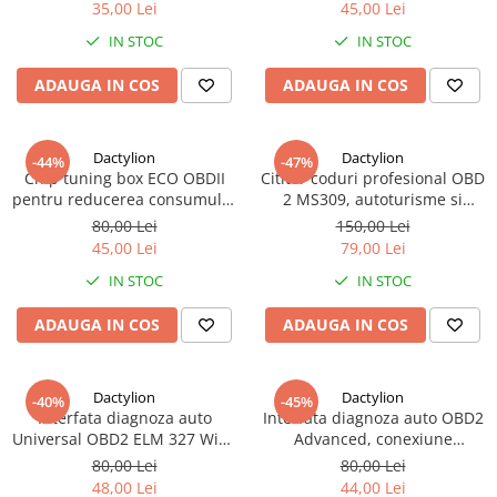
auto
Verde
35,00 Lei
45,00 Lei
IN STOC
IN STOC
ADAUGA IN COS
ADAUGA IN COS
Dactylion
Dactylion
-44%
-47%
Chip tuning box ECO OBDII
Cititor coduri profesional OBD
pentru reducerea consumului
2 MS309, autoturisme si
de motorina cu maxim 15% -
utilitare 12V - Rosu
80,00 Lei
150,00 Lei
Albastru
45,00 Lei
79,00 Lei
IN STOC
IN STOC
ADAUGA IN COS
ADAUGA IN COS
Dactylion
Dactylion
-40%
-45%
Interfata diagnoza auto
Interfata diagnoza auto OBD2
Universal OBD2 ELM 327 Wifi -
Advanced, conexiune
Negru
Bluetooth pe telefon
80,00 Lei
80,00 Lei
48,00 Lei
44,00 Lei