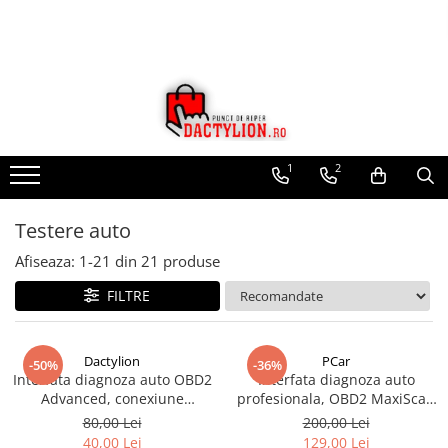
1
2
Testere auto
Afiseaza:
1-
21
din
21
produse
FILTRE
Dactylion
PCar
-50%
-36%
Interfata diagnoza auto OBD2
Interfata diagnoza auto
Advanced, conexiune
profesionala, OBD2 MaxiScan
Bluetooth pe telefon + CD
300 - Rosu/Negru
80,00 Lei
200,00 Lei
40,00 Lei
129,00 Lei