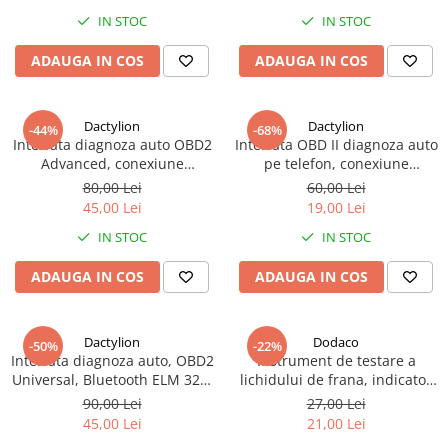
IN STOC
IN STOC
ADAUGA IN COS
ADAUGA IN COS
Dactylion
Dactylion
-44%
-68%
Interfata diagnoza auto OBD2
Interfata OBD II diagnoza auto
Advanced, conexiune
pe telefon, conexiune
Bluetooth pe telefon, cutie
bluetooth ELM327 - Albastru
80,00 Lei
60,00 Lei
inclusa
45,00 Lei
19,00 Lei
IN STOC
IN STOC
ADAUGA IN COS
ADAUGA IN COS
Dactylion
Dodaco
-50%
-22%
Interfata diagnoza auto, OBD2
Instrument de testare a
Universal, Bluetooth ELM 327,
lichidului de frana, indicator
CD inclus - Negru
LED, 15 x 2.5 cm, negru –
90,00 Lei
27,00 Lei
verificare rapida si precisa a
45,00 Lei
21,00 Lei
calitatii lichidului de frana