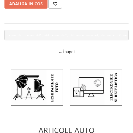
ADAUGA IN COS
tester obd, tester obd2, obd tester obd2, obd tester motorrad, obd tester til merced
← Înapoi
ARTICOLE AUTO