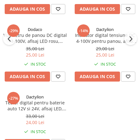
ADAUGA IN COS
ADAUGA IN COS
Dodaco
Dactylion
-29%
-14%
Voltmetru de panou DC digital
Indicator digital tensiune DC
4-100V, afisaj LED rosu,
4-100V pentru panou, afisaj
montaj incastrat, indicator
LED rosu, voltmetru rotund cu
35,00 Lei
29,00 Lei
tensiune pentru baterii, surse
montaj incastrat, doua fire,
25,00 Lei
25,00 Lei
si instalatii electrice, 33.8 mm
diametru 33.8 mm
IN STOC
IN STOC
ADAUGA IN COS
ADAUGA IN COS
Dactylion
-27%
Tester digital pentru baterie
auto 12V si 24V, afisaj LED,
monitorizare tensiune prin
33,00 Lei
priza bricheta, 7 x 3.9 x 2.7 cm
24,00 Lei
IN STOC