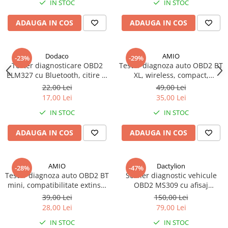
IN STOC
IN STOC
ADAUGA IN COS
ADAUGA IN COS
Dodaco
AMIO
-23%
-29%
Tester diagnosticare OBD2
Tester diagnoza auto OBD2 BT
ELM327 cu Bluetooth, citire si
XL, wireless, compact,
stergere erori, monitorizare
compatibilitate extinsa,
22,00 Lei
49,00 Lei
parametri motor, compatibil
rosu/negru
17,00 Lei
35,00 Lei
universal
IN STOC
IN STOC
ADAUGA IN COS
ADAUGA IN COS
AMIO
Dactylion
-28%
-47%
Tester diagnoza auto OBD2 BT
Scaner diagnostic vehicule
mini, compatibilitate extinsa,
OBD2 MS309 cu afisaj
wireless, compact, negru/rosu
110,3x69,5x20,2mm, Rosu,
39,00 Lei
150,00 Lei
putere 8-12v
28,00 Lei
79,00 Lei
IN STOC
IN STOC