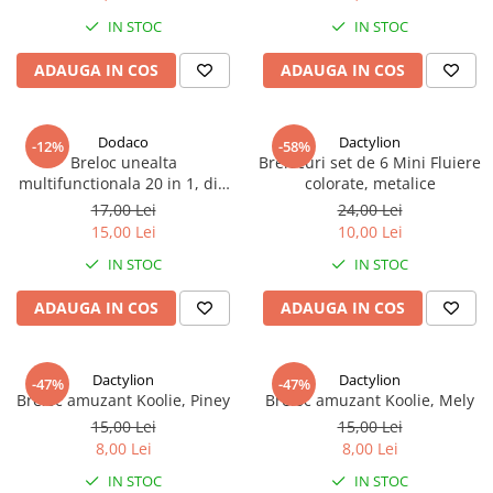
argintiu
5.5 x 2.2 cm, argintiu
IN STOC
IN STOC
ADAUGA IN COS
ADAUGA IN COS
Dodaco
Dactylion
-12%
-58%
Breloc unealta
Brelocuri set de 6 Mini Fluiere
multifunctionala 20 in 1, din
colorate, metalice
otel inoxidabil, design tip
17,00 Lei
24,00 Lei
carabina, 8 x 2.5 cm –
15,00 Lei
10,00 Lei
instrument compact pentru
IN STOC
IN STOC
uz zilnic, camping, drumetii si
reparatii
ADAUGA IN COS
ADAUGA IN COS
Dactylion
Dactylion
-47%
-47%
Breloc amuzant Koolie, Piney
Breloc amuzant Koolie, Mely
15,00 Lei
15,00 Lei
8,00 Lei
8,00 Lei
IN STOC
IN STOC