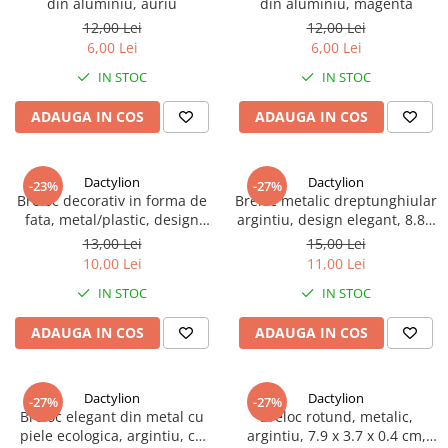
din aluminiu, auriu
din aluminiu, magenta
12,00 Lei
12,00 Lei
6,00 Lei
6,00 Lei
IN STOC
IN STOC
ADAUGA IN COS
ADAUGA IN COS
Dactylion
Dactylion
-23%
-27%
Breloc decorativ in forma de
Breloc metalic dreptunghiular
fata, metal/plastic, design
argintiu, design elegant, 8.8 x
modern, cu inel pentru chei,
3.7 x 0.4 cm, cutie inclusa
13,00 Lei
15,00 Lei
11.8 x 2.4 x 1.4 cm,
10,00 Lei
11,00 Lei
argintiu/rosu, cutie inclusa
IN STOC
IN STOC
ADAUGA IN COS
ADAUGA IN COS
Dactylion
Dactylion
-27%
-27%
Breloc elegant din metal cu
Breloc rotund, metalic,
piele ecologica, argintiu, cu
argintiu, 7.9 x 3.7 x 0.4 cm,