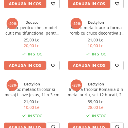
ADAUGA IN COS
ADAUGA IN COS
Dodaco
Dactylion
-20%
-52%
Breloc pentru chei, model
Breloc metalic auriu forma
cutit multifunctional pentru
romb cu cruce decorativa si
deschiderea pachetelor si
pietricele stralucitoare, 27 x
25,00 Lei
21,00 Lei
plicurilor, otel inoxidabil,
27 mm
20,00 Lei
10,00 Lei
finisaj auriu, 28x9 mm
IN STOC
IN STOC
ADAUGA IN COS
ADAUGA IN COS
Dactylion
Dactylion
-52%
-28%
Breloc metalic tricolor si
Insigna tricolor Romania din
mesaj I Love Jesus, 11 x 3 cm
metal auriu, set 12 bucati, 2 x
0.5 x 2 cm
21,00 Lei
39,00 Lei
10,00 Lei
28,00 Lei
IN STOC
IN STOC
ADAUGA IN COS
ADAUGA IN COS