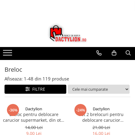
Breloc
Afiseaza:
1-
48
din
119
produse
FILTRE
Dactylion
Dactylion
-36%
-24%
Breloc pentru deblocare
Set 2 brelocuri pentru
carucior supermarket, din otel
deblocare carucior
inoxidabil, compact si
cumparaturi, supermarket,
14,00 Lei
21,00 Lei
reutilizabil, 5.5 x 2.2 cm,
inox, reutilizabile, compacte,
9,00 Lei
16,00 Lei