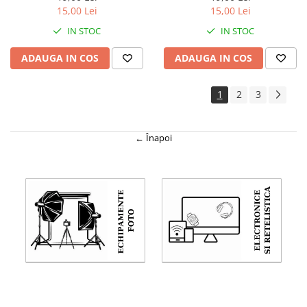
pentru chei sau rucsac,
margele din lemn, breloc
15,00 Lei
15,00 Lei
design compact
pentru chei sau rucsac
IN STOC
IN STOC
ADAUGA IN COS
ADAUGA IN COS
1
2
3
← Înapoi