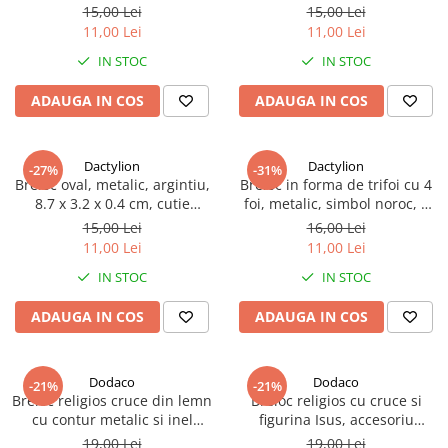
inel pentru chei, 8.7 x 3.2 x
cutie inclusa
15,00 Lei
15,00 Lei
1.1 cm, cutie inclusa
11,00 Lei
11,00 Lei
IN STOC
IN STOC
ADAUGA IN COS
ADAUGA IN COS
Dactylion
Dactylion
-27%
-31%
Breloc oval, metalic, argintiu,
Breloc in forma de trifoi cu 4
8.7 x 3.2 x 0.4 cm, cutie
foi, metalic, simbol noroc, 4
inclusa
cm, verde
15,00 Lei
16,00 Lei
11,00 Lei
11,00 Lei
IN STOC
IN STOC
ADAUGA IN COS
ADAUGA IN COS
Dodaco
Dodaco
-21%
-21%
Breloc religios cruce din lemn
Breloc religios cu cruce si
cu contur metalic si inel
figurina Isus, accesoriu
rotativ, accesoriu crestin
crestin cu snur textil si
19,00 Lei
19,00 Lei