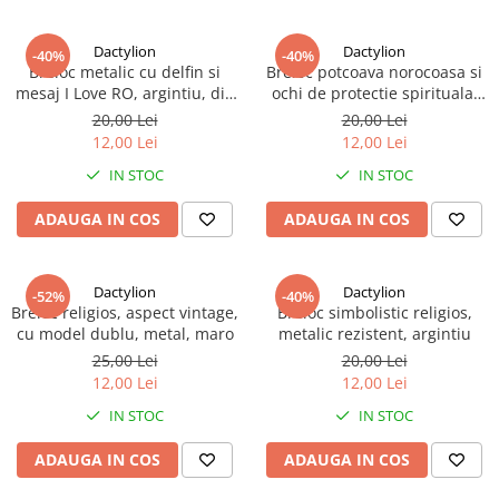
Dactylion
Dactylion
-40%
-40%
Breloc metalic cu delfin si
Breloc potcoava norocoasa si
mesaj I Love RO, argintiu, din
ochi de protectie spirituala,
otel inoxidabil
inox, argintiu
20,00 Lei
20,00 Lei
12,00 Lei
12,00 Lei
IN STOC
IN STOC
ADAUGA IN COS
ADAUGA IN COS
Dactylion
Dactylion
-52%
-40%
Breloc religios, aspect vintage,
Breloc simbolistic religios,
cu model dublu, metal, maro
metalic rezistent, argintiu
25,00 Lei
20,00 Lei
12,00 Lei
12,00 Lei
IN STOC
IN STOC
ADAUGA IN COS
ADAUGA IN COS