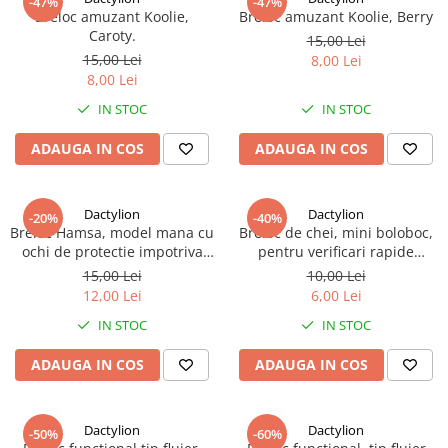
-47%
-47%
Breloc amuzant Koolie,
Breloc amuzant Koolie, Berry
Caroty.
15,00 Lei
15,00 Lei
8,00 Lei
8,00 Lei
IN STOC
IN STOC
ADAUGA IN COS
ADAUGA IN COS
Dactylion
Dactylion
-20%
-40%
Breloc Hamsa, model mana cu
Breloc de chei, mini boloboc,
ochi de protectie impotriva
pentru verificari rapide
energiilor negative
oriunde
15,00 Lei
10,00 Lei
12,00 Lei
6,00 Lei
IN STOC
IN STOC
ADAUGA IN COS
ADAUGA IN COS
Dactylion
Dactylion
-50%
-60%