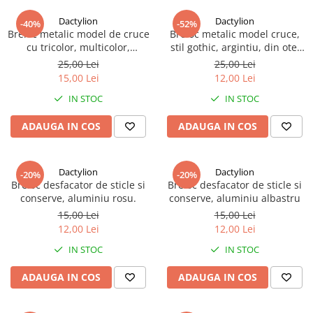
Dactylion
Dactylion
-40%
-52%
Breloc metalic model de cruce
Breloc metalic model cruce,
cu tricolor, multicolor,
stil gothic, argintiu, din otel
argintiu, din otel inoxidabil
inoxidabil
25,00 Lei
25,00 Lei
15,00 Lei
12,00 Lei
IN STOC
IN STOC
ADAUGA IN COS
ADAUGA IN COS
Dactylion
Dactylion
-20%
-20%
Breloc desfacator de sticle si
Breloc desfacator de sticle si
conserve, aluminiu rosu.
conserve, aluminiu albastru
15,00 Lei
15,00 Lei
12,00 Lei
12,00 Lei
IN STOC
IN STOC
ADAUGA IN COS
ADAUGA IN COS