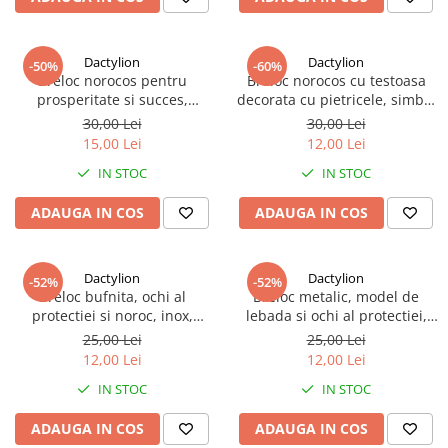
Dactylion
Dactylion
-50%
-60%
Breloc norocos pentru
Breloc norocos cu testoasa
prosperitate si succes,
decorata cu pietricele, simbol
argintiu, din otel inoxidabil
pentru protectie si noroc
30,00 Lei
30,00 Lei
15,00 Lei
12,00 Lei
IN STOC
IN STOC
ADAUGA IN COS
ADAUGA IN COS
Dactylion
Dactylion
-52%
-52%
Breloc bufnita, ochi al
Breloc metalic, model de
protectiei si noroc, inox,
lebada si ochi al protectiei,
argintiu
decorat cu piatra colorata,
25,00 Lei
25,00 Lei
inox, argintiu
12,00 Lei
12,00 Lei
IN STOC
IN STOC
ADAUGA IN COS
ADAUGA IN COS