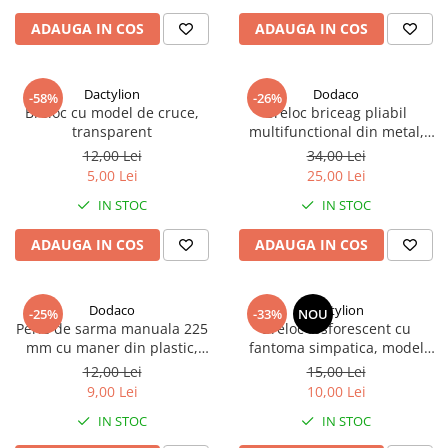
ADAUGA IN COS
ADAUGA IN COS
Dactylion
Dodaco
-58%
-26%
Breloc cu model de cruce,
Breloc briceag pliabil
transparent
multifunctional din metal,
mini cutit EDC pentru chei,
12,00 Lei
34,00 Lei
compact 5.3-8.8 cm, negru
5,00 Lei
25,00 Lei
argintiu
IN STOC
IN STOC
ADAUGA IN COS
ADAUGA IN COS
Dodaco
Dactylion
-25%
-33%
NOU
Perie de sarma manuala 225
Breloc fosforescent cu
mm cu maner din plastic,
fantoma simpatica, model
perie curatare rugina si
aleatoriu, pandantiv din
12,00 Lei
15,00 Lei
impuritati, pentru pregatire
rasina pentru chei, ghiozdan
9,00 Lei
10,00 Lei
suprafete vopsire si lacuire
sau geanta, albastru
IN STOC
IN STOC