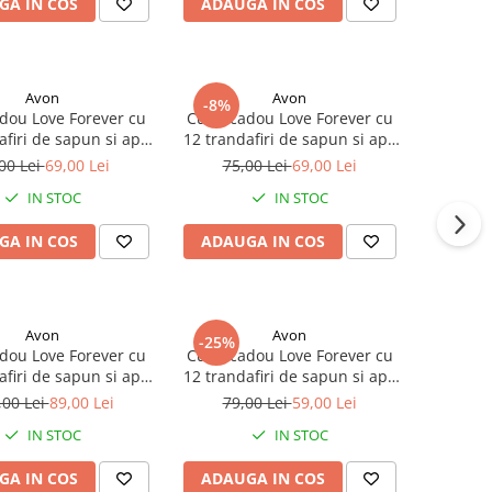
GA IN COS
ADAUGA IN COS
Avon
Avon
-8%
adou Love Forever cu
Cutie cadou Love Forever cu
afiri de sapun si apa
12 trandafiri de sapun si apa
um Avon Little Black
de toaleta Avon Imary Queen
00 Lei
69,00 Lei
75,00 Lei
69,00 Lei
entru femei 50 ml,
pentru femei 50 ml, cadou
IN STOC
IN STOC
elegant si rafinat
elegant si rafinat
GA IN COS
ADAUGA IN COS
Avon
Avon
-25%
adou Love Forever cu
Cutie cadou Love Forever cu
afiri de sapun si apa
12 trandafiri de sapun si apa
leta Avon Far Away
de parfum Avon Attraction
,00 Lei
89,00 Lei
79,00 Lei
59,00 Lei
pentru femei 50 ml,
pentru femei 30 ml, cadou
IN STOC
IN STOC
elegant si rafinat
elegant si rafinat
GA IN COS
ADAUGA IN COS