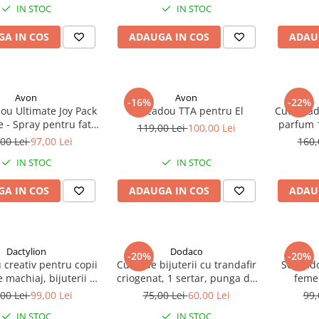
IN STOC
IN STOC
A IN COS
ADAUGA IN COS
ADAU
Avon
Avon
-16%
-22%
ou Ultimate Joy Pack
Set cadou TTA pentru El
Cutie cad
 - Spray pentru fata
parfum 1
119,00 Lei
100,00 Lei
pa Energise 100 ml,
00 Lei
97,00 Lei
160,
t de corp Planet Spa
IN STOC
IN STOC
ise 200 ml, Anew
 C Maximising Serum
A IN COS
ADAUGA IN COS
ADAU
 Difuzor cu betisoare
70
Dactylion
Dodaco
-20%
-20%
 creativ pentru copii
Cutie de bijuterii cu trandafir
Set cad
 machiaj, bijuterii si
criogenat, 1 sertar, punga de
femei
fructat, 3+, paleta
cadou si felicitare, 11 x 9 x 9
lemnoasa
00 Lei
99,00 Lei
75,00 Lei
60,00 Lei
99,
 cu farduri, rujuri,
cm, neagra – eleganta si
apa de p
IN STOC
IN STOC
 unghii, autocolante,
emotie intr-un singur cadou
de corp