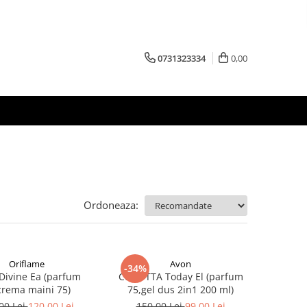
0731323334
0,00
Ordoneaza:
Oriflame
Avon
-34%
 Divine Ea (parfum
Cutie TTA Today El (parfum
crema maini 75)
75,gel dus 2in1 200 ml)
00 Lei
120,00 Lei
150,00 Lei
99,00 Lei