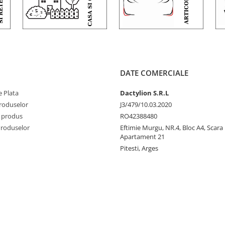
DATE COMERCIALE
 Plata
Dactylion S.R.L
produselor
J3/479/10.03.2020
 produs
RO42388480
Produselor
Eftimie Murgu, NR.4, Bloc A4, Scara D
Apartament 21
Pitesti, Arges