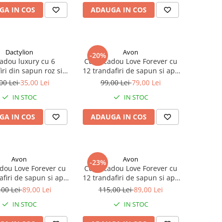
GA IN COS
ADAUGA IN COS
Dactylion
Avon
-20%
cadou luxury cu 6
Cutie cadou Love Forever cu
iri din sapun roz si
12 trandafiri de sapun si apa
a decorativa, cutie
de toaleta Avon Today
00 Lei
35,00 Lei
99,00 Lei
79,00 Lei
m Love Forever, cu
Tomorrow Always pentru
IN STOC
IN STOC
punga cadou
femei 30 ml
GA IN COS
ADAUGA IN COS
Avon
Avon
-23%
adou Love Forever cu
Cutie cadou Love Forever cu
afiri de sapun si apa
12 trandafiri de sapun si apa
fum Avon Far Away
de parfum Avon Far Away
,00 Lei
89,00 Lei
115,00 Lei
89,00 Lei
femei 50 ml, cadou
Rebel pentru femei 50 ml,
IN STOC
IN STOC
egant si rafinat
cadou elegant si rafinat