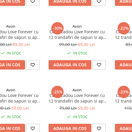
A IN COS
ADAUGA IN COS
ADAU
Avon
Avon
-30%
-22%
dou Love Forever cu
Cutie cadou Love Forever cu
Cutie c
firi de sapun si apa
12 trandafiri de sapun si apa
12 trand
fum Avon Far Away
de parfum Avon Little Black
de parf
00 Lei
89,00 Lei
99,00 Lei
69,00 Lei
89,
ria pentru femei 50
Dress Summer Party pentru
Dress p
IN STOC
IN STOC
u elegant si rafinat
femei 50 ml, cadou elegant si
cadou 
rafinat
A IN COS
ADAUGA IN COS
ADAU
Avon
Avon
-25%
-23%
dou Love Forever cu
Cutie cadou Love Forever cu
Cutie c
firi de sapun si apa
12 trandafiri de sapun si apa
12 trand
ta Avon Imari Corset
de toaleta Avon Imari
de toa
00 Lei
59,00 Lei
79,00 Lei
59,00 Lei
115
femei 50 ml, cadou
Naturelle pentru femei 50 ml,
Glamour 
IN STOC
IN STOC
gant si rafinat
cadou elegant si rafinat
cadou 
A IN COS
ADAUGA IN COS
ADAU