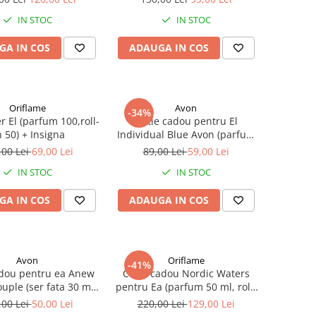
IN STOC
IN STOC
GA IN COS
ADAUGA IN COS
Oriflame
Avon
-34%
er El (parfum 100,roll-
Cutie cadou pentru El
 50) + Insigna
Individual Blue Avon (parfum
100 ml, gel dus 2in1 250 ml)
,00 Lei
69,00 Lei
89,00 Lei
59,00 Lei
IN STOC
IN STOC
GA IN COS
ADAUGA IN COS
Avon
Oriflame
-41%
adou pentru ea Anew
Cutie cadou Nordic Waters
uple (ser fata 30 ml,
pentru Ea (parfum 50 ml, roll-
ma ochi 15 ml)
on 50), Oriflame
,00 Lei
50,00 Lei
220,00 Lei
129,00 Lei