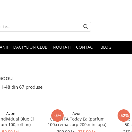
ANII
DACTYLION CLUB
NOUTATI
CONTACT
BLOG
cadou
1-
48
din
67
produse
Avon
Avon
-5%
-52%
Individual Blue El
Cutie TTA Today Ea (parfum
Cutie
fum 100,roll-on)
100,crema corp 200,mini apa)
50,
59,00 Lei
290,00 Lei
275,00 Lei
250,