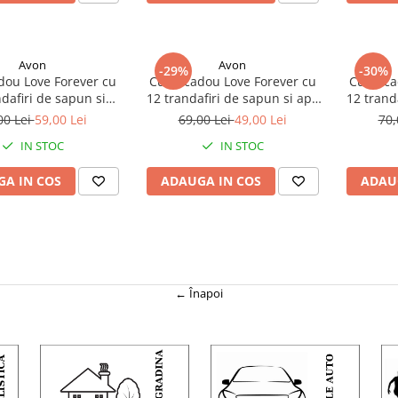
Avon
Avon
-29%
-30%
dou Love Forever cu
Cutie cadou Love Forever cu
Cutie c
ndafiri de sapun si
12 trandafiri de sapun si apa
12 trand
von Far Away Beyond
de parfum Avon Little Black
de par
00 Lei
59,00 Lei
69,00 Lei
49,00 Lei
70,
 pentru femei 30 ml,
Dress pentru femei 30 ml,
Glamour 
IN STOC
IN STOC
elegant si rafinat
cadou elegant si rafinat
cadou 
A IN COS
ADAUGA IN COS
ADAU
← Înapoi