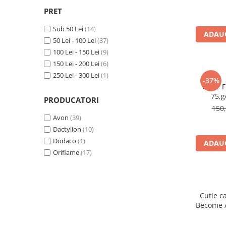
PRET
Sub 50 Lei
(14)
ADAUG
50 Lei - 100 Lei
(37)
100 Lei - 150 Lei
(9)
150 Lei - 200 Lei
(6)
250 Lei - 300 Lei
(1)
-37%
Cutie 
75,g
PRODUCATORI
150,
Avon
(39)
Dactylion
(10)
Dodaco
(1)
ADAUG
Oriflame
(17)
Cutie c
Become A
lotiune c