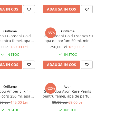
00 ml, ideal pentru
pentru cadou elegant
GA IN COS
ADAUGA IN COS
adou elegant
Oriflame
Oriflame
-35%
dou Giordani Gold
Set Giordani Gold Essenza cu
pentru femei, apa de
apa de parfum 50 ml, mini
um 50 ml, crema
parfum 8 ml si deodorant 75
00 Lei
189,00 Lei
290,00 Lei
189,00 Lei
a pentru corp 250 ml
ml, aroma floral-lemnoasa
IN STOC
IN STOC
 parfum de poseta 8
luminoasa pentru femei
ma floral-lemnoasa
GA IN COS
ADAUGA IN COS
luminoasa
Oriflame
Avon
-22%
dou Amber Elixir –
Set cadou Avon Rare Pearls
 corp 250 ml, apa de
pentru femei, apa de parfum
um 50 ml, aroma
50 ml si 12 trandafiri din
00 Lei
145,00 Lei
89,00 Lei
69,00 Lei
la vanilata lemnoasa
sapun parfumat in cutie
IN STOC
IN STOC
eleganta