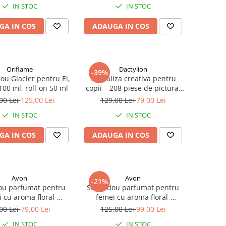
IN STOC
IN STOC
GA IN COS
ADAUGA IN COS
Oriflame
Dactylion
-39%
ou Glacier pentru El,
Set valiza creativa pentru
00 ml, roll-on 50 ml
copii – 208 piese de pictura,
desen si colorat, 3+, culori
00 Lei
125,00 Lei
129,00 Lei
79,00 Lei
variate, creioane, markere,
IN STOC
IN STOC
acuarele, pasteluri si accesorii
artistice, in cutie portabila cu
GA IN COS
ADAUGA IN COS
maner + parfum fruct
Avon
Avon
-21%
ou parfumat pentru
Set cadou parfumat pentru
 cu aroma floral-
femei cu aroma floral-
 si accente de mosc,
orientala, apa de parfum 50
00 Lei
79,00 Lei
125,00 Lei
99,00 Lei
arfum 50 ml, lotiune
ml, mini parfum 10 ml si
IN STOC
IN STOC
 125 ml si spray de
souffle de corp 75 ml, ideal