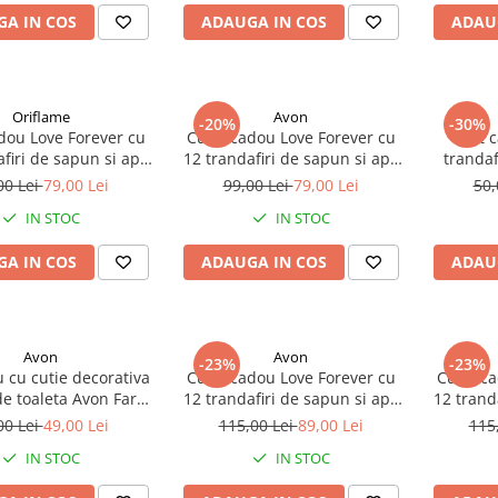
A IN COS
ADAUGA IN COS
ADAU
Oriflame
Avon
-20%
-30%
dou Love Forever cu
Cutie cadou Love Forever cu
Set 
firi de sapun si apa
12 trandafiri de sapun si apa
trandaf
um Avon Rare Onyx
de parfum Avon Rare Gold
bratar
00 Lei
79,00 Lei
99,00 Lei
79,00 Lei
50,
femei 50 ml, parfum
pentru femei 50 ml, parfum
premiu
IN STOC
IN STOC
iental ambrat, cadou
floral-oriental ambrat, cadou
gant si rafinat
elegant si rafinat
A IN COS
ADAUGA IN COS
ADAU
Avon
Avon
-23%
-23%
 cu cutie decorativa
Cutie cadou Love Forever cu
Cutie c
de toaleta Avon Far
12 trandafiri de sapun si apa
12 trand
 Glamour 30 ml
de parfum Avon Far Away
de par
00 Lei
49,00 Lei
115,00 Lei
89,00 Lei
115
Shine pentru femei 50 ml,
pentru 
IN STOC
IN STOC
cadou elegant si rafinat
el