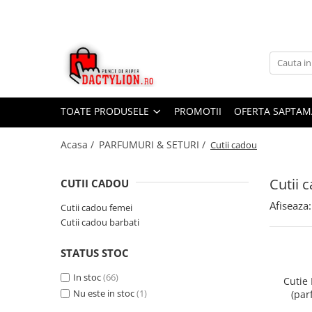
TOATE PRODUSELE
PROMOTII
OFERTA SAPTAM
Acasa /
PARFUMURI & SETURI /
Cutii cadou
Cutii 
CUTII CADOU
Afiseaza:
Cutii cadou femei
Cutii cadou barbati
STATUS STOC
In stoc
(66)
Cutie 
Nu este in stoc
(1)
(par