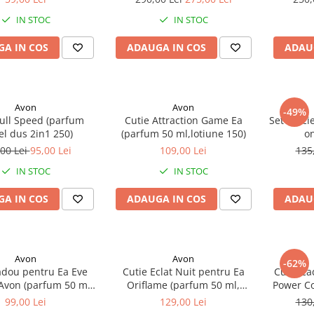
IN STOC
IN STOC
A IN COS
ADAUGA IN COS
ADAU
Avon
Avon
-49%
Full Speed (parfum
Cutie Attraction Game Ea
Set Glaci
el dus 2in1 250)
(parfum 50 ml,lotiune 150)
on
00 Lei
95,00 Lei
109,00 Lei
135
IN STOC
IN STOC
A IN COS
ADAUGA IN COS
ADAU
Avon
Avon
-62%
adou pentru Ea Eve
Cutie Eclat Nuit pentru Ea
Cutie c
von (parfum 50 ml,
Oriflame (parfum 50 ml,
Power Co
orp 150, mini parfum
crema maini 50 ml)
cre
99,00 Lei
129,00 Lei
130
10)