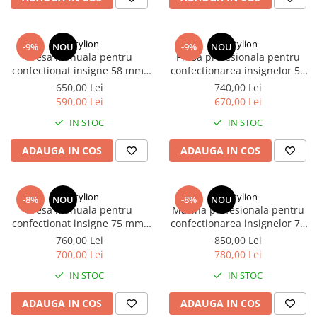
Dactylion
Dactylion
-9%
NOU
-9%
NOU
Presa manuala pentru
Presa profesionala pentru
confectionat insigne 58 mm,
confectionarea insignelor 58
aparat profesional cu matrita
mm, aparat manual cu
650,00 Lei
740,00 Lei
inclusa, kit complet 100
matrita inclusa, kit complet
590,00 Lei
670,00 Lei
componente, pentru
200 componente, pentru
IN STOC
IN STOC
ecusoane personalizate,
ecusoane personalizate,
branding si evenimente
evenimente si branding
ADAUGA IN COS
ADAUGA IN COS
Dactylion
Dactylion
-8%
NOU
-8%
NOU
Presa manuala pentru
Masina profesionala pentru
confectionat insigne 75 mm,
confectionarea insignelor 75
aparat profesional cu matrita
mm, presa manuala cu
760,00 Lei
850,00 Lei
inclusa, kit complet 100
matrita inclusa, kit complet
700,00 Lei
780,00 Lei
componente, pentru
200 componente, pentru
IN STOC
IN STOC
ecusoane personalizate,
ecusoane personalizate,
branding si evenimente
promotii si evenimente
ADAUGA IN COS
ADAUGA IN COS