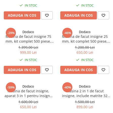
proiecte DIY
branding, activitati creative si
IN STOC
IN STOC
proiecte DIY
ADAUGA IN COS
ADAUGA IN COS
Dodaco
Dodaco
-29%
-46%
Masina de facut insigne 75
Masina de facut insigne 25
mm, kit complet 500 piese,
mm, kit complet 500 piese,
matrita inclusa, maner
matrita inclusa, maner
1.399,00 Lei
1.200,00 Lei
ergonomic, ideal pentru
ergonomic, ideal pentru
999,00 Lei
650,00 Lei
branding, afise rotunde,
branding, scoli, evenimente si
IN STOC
IN STOC
activitati creative si proiecte
proiecte DIY
DIY
ADAUGA IN COS
ADAUGA IN COS
Dodaco
Dodaco
-59%
-40%
Masina de facut insigne,
Masina 2 in 1 de facut
aparat 3 in 1 pentru insigne
insigne, include matrite 32
de 25, 32, 58 mm, kit 300
mm si 58 mm, kit complet 500
1.600,00 Lei
1.500,00 Lei
piese, ideal pentru proiecte
piese, maner ergonomic, ideal
650,00 Lei
899,00 Lei
DIY, evenimente si branding
pentru branding, scoli,