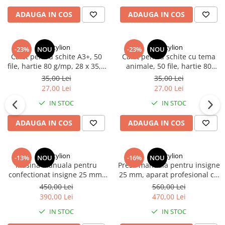
ADAUGA IN COS
ADAUGA IN COS
Dactylion
Dactylion
-23%
NOU
-23%
NOU
Caiet pentru schite A3+, 50
Caiet pentru schite cu tema
file, hartie 80 g/mp, 28 x 35,5
animale, 50 file, hartie 80
cm, coperta carton albastra,
g/mp, 28 x 35,5 cm, coperta
35,00 Lei
35,00 Lei
pentru desen si schitare
carton visinie, Perfect Bound,
27,00 Lei
27,00 Lei
pentru desen si ilustratii
IN STOC
IN STOC
ADAUGA IN COS
ADAUGA IN COS
Dactylion
Dactylion
-13%
NOU
-16%
NOU
Masina manuala pentru
Presa manuala pentru insigne
confectionat insigne 25 mm,
25 mm, aparat profesional cu
kit complet 100 piese, matrita
matrita inclusa, kit complet
450,00 Lei
560,00 Lei
inclusa, maner ergonomic,
200 piese
390,00 Lei
470,00 Lei
pentru personalizare badge-
IN STOC
IN STOC
uri si ecusoane