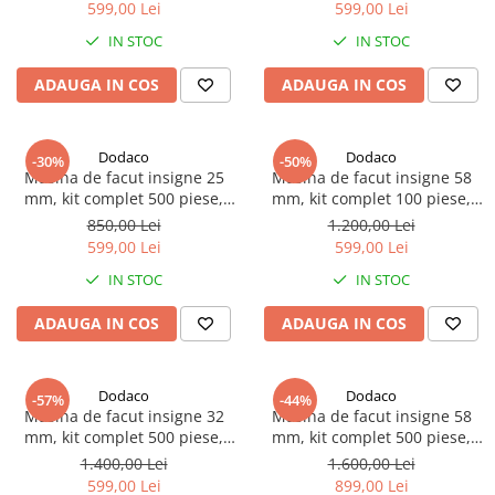
branding, cadouri
599,00 Lei
599,00 Lei
personalizate si proiecte DIY
IN STOC
IN STOC
ADAUGA IN COS
ADAUGA IN COS
Dodaco
Dodaco
-30%
-50%
Masina de facut insigne 25
Masina de facut insigne 58
mm, kit complet 500 piese,
mm, kit complet 100 piese,
matrita inclusa, ideal pentru
matrita inclusa, ideal pentru
850,00 Lei
1.200,00 Lei
branding, activitati creative si
branding, activitati creative si
599,00 Lei
599,00 Lei
proiecte DIY
proiecte DIY
IN STOC
IN STOC
ADAUGA IN COS
ADAUGA IN COS
Dodaco
Dodaco
-57%
-44%
Masina de facut insigne 32
Masina de facut insigne 58
mm, kit complet 500 piese,
mm, kit complet 500 piese,
matrita inclusa, ideal pentru
matrita inclusa, maner
1.400,00 Lei
1.600,00 Lei
branding, activitati creative si
ergonomic, ideal pentru
599,00 Lei
899,00 Lei