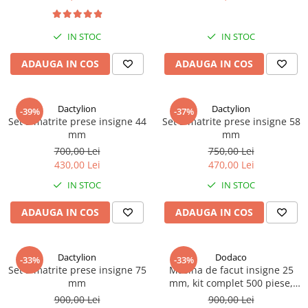
IN STOC
IN STOC
ADAUGA IN COS
ADAUGA IN COS
Dactylion
Dactylion
-39%
-37%
Set 3 matrite prese insigne 44
Set 3 matrite prese insigne 58
mm
mm
700,00 Lei
750,00 Lei
430,00 Lei
470,00 Lei
IN STOC
IN STOC
ADAUGA IN COS
ADAUGA IN COS
Dactylion
Dodaco
-33%
-33%
Set 3 matrite prese insigne 75
Masina de facut insigne 25
mm
mm, kit complet 500 piese,
matrita inclusa, ideal pentru
900,00 Lei
900,00 Lei