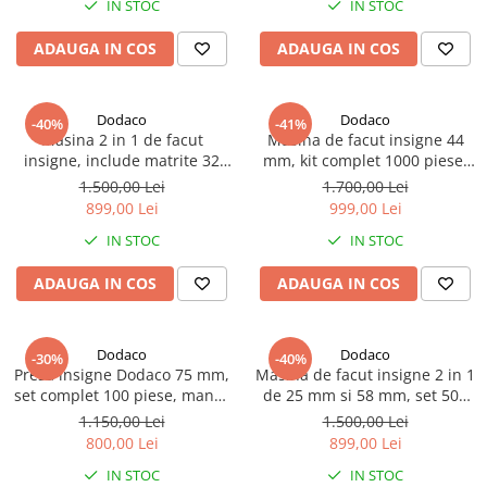
IN STOC
IN STOC
personalizat
ateliere creative si proiecte
DIY
ADAUGA IN COS
ADAUGA IN COS
Dodaco
Dodaco
-40%
-41%
Masina 2 in 1 de facut
Masina de facut insigne 44
insigne, include matrite 32
mm, kit complet 1000 piese,
mm si 58 mm, kit complet 500
matrita inclusa, maner
1.500,00 Lei
1.700,00 Lei
piese, maner ergonomic, ideal
ergonomic, ideal pentru
899,00 Lei
999,00 Lei
pentru branding, scoli,
branding, scoli, ateliere
IN STOC
IN STOC
ateliere creative si proiecte
creative si proiecte DIY
DIY
ADAUGA IN COS
ADAUGA IN COS
Dodaco
Dodaco
-30%
-40%
Presa insigne Dodaco 75 mm,
Masina de facut insigne 2 in 1
set complet 100 piese, maner
de 25 mm si 58 mm, set 500
ergonomic, cutter circular,
consumabile, taietor circular,
1.150,00 Lei
1.500,00 Lei
verde
aparat pentru insigne
800,00 Lei
899,00 Lei
personalizate DIY
IN STOC
IN STOC