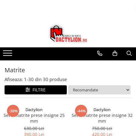
Matrite
Afiseaza:
1-
30
din
30
produse
FILTRE
Dactylion
Dactylion
-38%
-44%
Set 3 matrite prese insigne 25
Set 3 matrite prese insigne 32
mm
mm
630,00 Lei
750,00 Lei
390,00 Lei
420,00 Lei