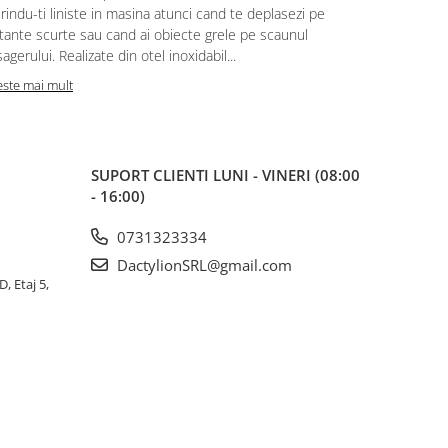
rindu-ti liniste in masina atunci cand te deplasezi pe
tante scurte sau cand ai obiecte grele pe scaunul
agerului. Realizate din otel inoxidabil...
este mai mult
SUPORT CLIENTI
LUNI - VINERI (08:00
- 16:00)
0731323334
DactylionSRL@gmail.com
, Etaj 5,