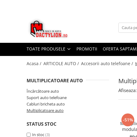
TOATE PRODUSELE
PROMOTII
OFERTA SAPTAM
Acasa /
ARTICOLE AUTO /
Accesorii auto telefoane /
Multip
MULTIPLICATOARE AUTO
Afiseaza:
Încărcătoare auto
Suport auto telefoane
Cabluri bricheta auto
Multiplicatoare auto
-51%
Multipli
STATUS STOC
modula
In stoc
(3)
Handsfr
80,