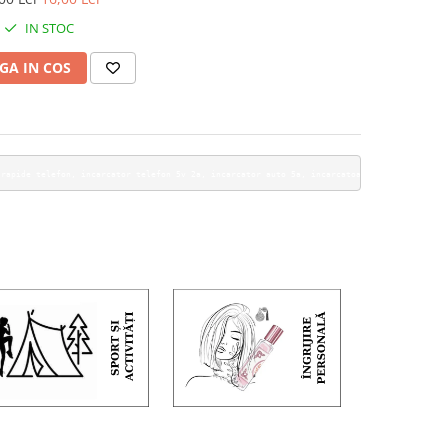
il universal, design
IN STOC
ompact, negru
GA IN COS
uto wireless, incarcatoare rapide telefon, incarcator telefon 5v 2