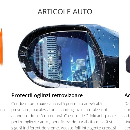
ARTICOLE AUTO
Protectii oglinzi retrovizoare
Ad
Condusul pe ploaie sau ceață poate fi o adevărată
Dac
onal
provocare, mai ales atunci când oglinzile laterale sunt
son
o
acoperite de picături de apă. Cu setul de 2 folii anti-ploaie
ad
pentru oglinzile auto , beneficiezi de o vizibilitate clară și
tin
sigură indiferent de vreme. Aceste folii inteligente creează
cen