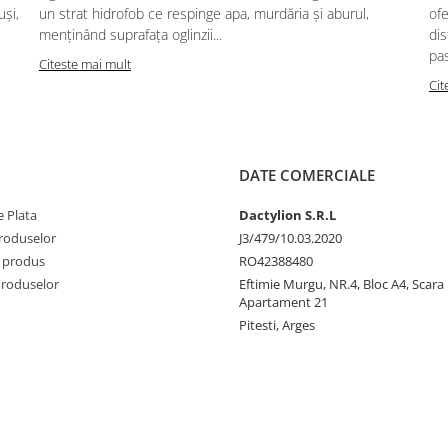
uși,
un strat hidrofob ce respinge apa, murdăria și aburul,
ofe
menținând suprafața oglinzii...
dis
pas
Citeste mai mult
Cit
DATE COMERCIALE
 Plata
Dactylion S.R.L
produselor
J3/479/10.03.2020
 produs
RO42388480
Produselor
Eftimie Murgu, NR.4, Bloc A4, Scara D
Apartament 21
Pitesti, Arges