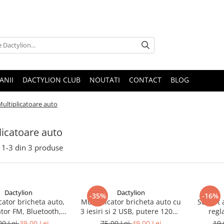
ANII
DACTYLION CLUB
NOUTATI
CONTACT
BLOG
Multiplicatoare auto
licatoare auto
1-
3
din
3
produse
Dactylion
Dactylion
-35%
-16%
cator bricheta auto,
Multiplicator bricheta auto cu
Suport 
tor FM, Bluetooth,
3 iesiri si 2 USB, putere 120W,
regl
ee, 2 x USB, 4.8A -
12-24V - Negru
aerot
00 Lei
39,00 Lei
75,00 Lei
49,00 Lei
19,