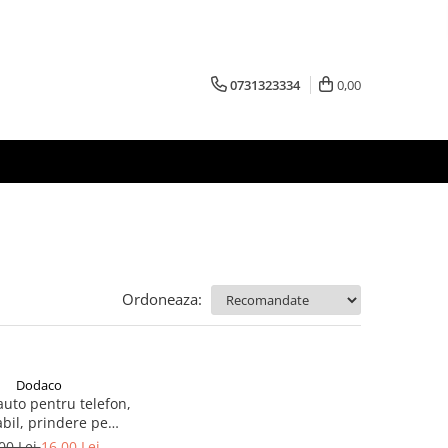
0731323334
0,00
Ordoneaza:
Dodaco
auto pentru telefon,
abil, prindere pe
erma, rotire 360°,
00 Lei
16,00 Lei