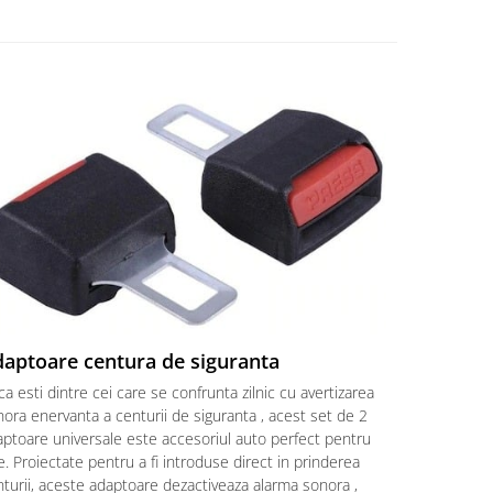
aptoare centura de siguranta
a esti dintre cei care se confrunta zilnic cu avertizarea
ora enervanta a centurii de siguranta , acest set de 2
aptoare universale este accesoriul auto perfect pentru
e. Proiectate pentru a fi introduse direct in prinderea
turii, aceste adaptoare dezactiveaza alarma sonora ,