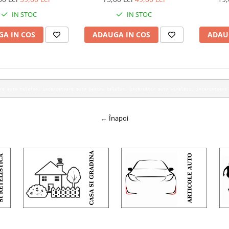
Negru
compatib
IN STOC
IN STOC
c
A IN COS
ADAUGA IN COS
ADAU
toare auto telefon, incarcatoare auto pentru telefon, încărcător a
← Înapoi