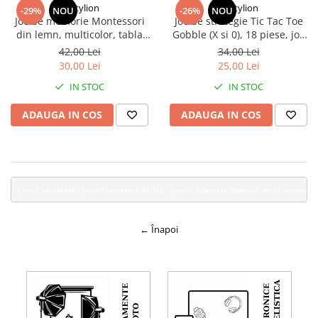
Dactylion
Dactylion
-29%
NOU
-26%
NOU
Joc de memorie Montessori
Joc de strategie Tic Tac Toe
din lemn, multicolor, tabla
Gobble (X si 0), 18 piese, joc
rotunda 17 cm, 24 pioni si zar
de societate pentru 2 jucatori,
42,00 Lei
34,00 Lei
colorat, joc educativ pentru
copii 3+ ani, plastic
30,00 Lei
25,00 Lei
dezvoltarea atentiei si
IN STOC
IN STOC
memoriei, 4 ani+
ADAUGA IN COS
ADAUGA IN COS
jocuri societate, jocuri societate adulti, jocuri didactice domeniul om si societate
← Înapoi