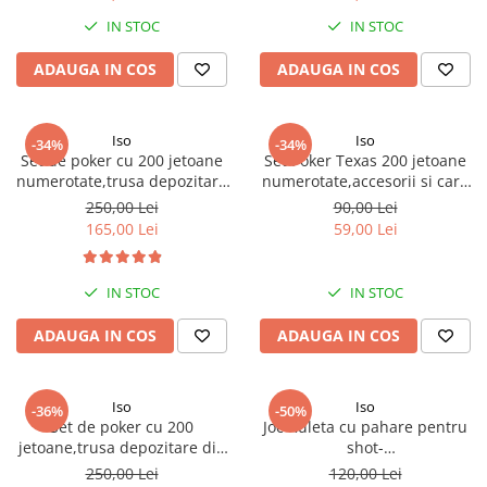
IN STOC
IN STOC
ADAUGA IN COS
ADAUGA IN COS
Iso
Iso
-34%
-34%
Set de poker cu 200 jetoane
Set Poker Texas 200 jetoane
numerotate,trusa depozitare
numerotate,accesorii si carti
din aluminiu - Multicolor
incluse,cutie metalica
250,00 Lei
90,00 Lei
depozitare - Multicolor
165,00 Lei
59,00 Lei
IN STOC
IN STOC
ADAUGA IN COS
ADAUGA IN COS
Iso
Iso
-36%
-50%
Set de poker cu 200
Joc Ruleta cu pahare pentru
jetoane,trusa depozitare din
shot-
aluminiu - Multicolor
uri,distractie,petreceri,29 cm
250,00 Lei
120,00 Lei