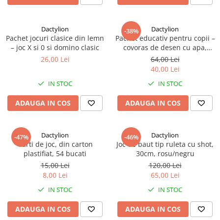
Dactylion
Dactylion
-38%
Pachet jocuri clasice din lemn
Pachet educativ pentru copii –
– joc X si 0 si domino clasic
covoras de desen cu apa,
puzzle Tetris, joc X si 0 si
26,00 Lei
64,00 Lei
xilofon colorat
40,00 Lei
IN STOC
IN STOC
ADAUGA IN COS
ADAUGA IN COS
Dactylion
Dactylion
-47%
-46%
Carti de joc, din carton
Joc de baut tip ruleta cu shot,
plastifiat, 54 bucati
30cm, rosu/negru
15,00 Lei
120,00 Lei
8,00 Lei
65,00 Lei
IN STOC
IN STOC
ADAUGA IN COS
ADAUGA IN COS