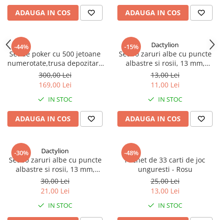
ADAUGA IN COS
ADAUGA IN COS
Dactylion
-44%
-15%
Set de poker cu 500 jetoane
Set 10 zaruri albe cu puncte
numerotate,trusa depozitare
albastre si rosii, 13 mm,
din aluminiu - Multicolor
pentru jocuri de societate sau
300,00 Lei
13,00 Lei
jocuri de noroc
169,00 Lei
11,00 Lei
IN STOC
IN STOC
ADAUGA IN COS
ADAUGA IN COS
Dactylion
-30%
-48%
Set 50 zaruri albe cu puncte
Pachet de 33 carti de joc
albastre si rosii, 13 mm,
unguresti - Rosu
pentru jocuri de societate sau
30,00 Lei
25,00 Lei
jocuri de noroc
21,00 Lei
13,00 Lei
IN STOC
IN STOC