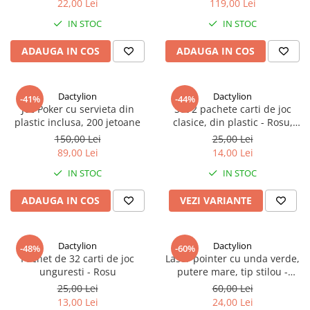
22,00 Lei
119,00 Lei
IN STOC
IN STOC
ADAUGA IN COS
ADAUGA IN COS
Dactylion
Dactylion
-41%
-44%
Joc Poker cu servieta din
Set 2 pachete carti de joc
plastic inclusa, 200 jetoane
clasice, din plastic - Rosu,
negru, albastru
150,00 Lei
25,00 Lei
89,00 Lei
14,00 Lei
IN STOC
IN STOC
ADAUGA IN COS
VEZI VARIANTE
Dactylion
Dactylion
-48%
-60%
Pachet de 32 carti de joc
Laser pointer cu unda verde,
unguresti - Rosu
putere mare, tip stilou -
Negru
25,00 Lei
60,00 Lei
13,00 Lei
24,00 Lei