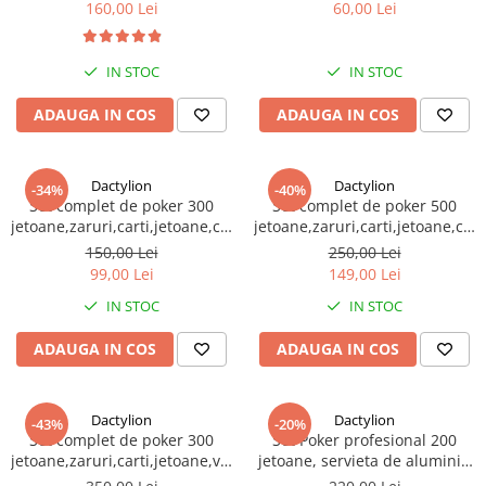
diametru,16 pahare
160,00 Lei
60,00 Lei
IN STOC
IN STOC
ADAUGA IN COS
ADAUGA IN COS
Dactylion
Dactylion
-34%
-40%
Set complet de poker 300
Set complet de poker 500
jetoane,zaruri,carti,jetoane,cutie
jetoane,zaruri,carti,jetoane,cuti
metalica de depozitare
metalica de depozitare
150,00 Lei
250,00 Lei
99,00 Lei
149,00 Lei
IN STOC
IN STOC
ADAUGA IN COS
ADAUGA IN COS
Dactylion
Dactylion
-43%
-20%
Set complet de poker 300
Set Poker profesional 200
jetoane,zaruri,carti,jetoane,valiza
jetoane, servieta de aluminiu
de aluminiu inclusa
+ Spinner CADOU