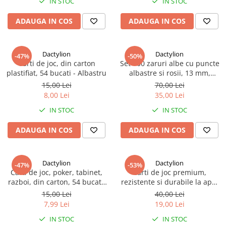
IN STOC
IN STOC
ADAUGA IN COS
ADAUGA IN COS
Dactylion
Dactylion
-47%
-50%
Carti de joc, din carton
Set 100 zaruri albe cu puncte
plastifiat, 54 bucati - Albastru
albastre si rosii, 13 mm,
pentru jocuri de societate sau
15,00 Lei
70,00 Lei
jocuri de noroc
8,00 Lei
35,00 Lei
IN STOC
IN STOC
ADAUGA IN COS
ADAUGA IN COS
Dactylion
Dactylion
-47%
-53%
Carti de joc, poker, tabinet,
Carti de joc premium,
razboi, din carton, 54 bucati,
rezistente si durabile la apa,
culoare aleatorie
suflate cu aur de 24k, poker,
15,00 Lei
40,00 Lei
petreceri, ocazii speciale
7,99 Lei
19,00 Lei
IN STOC
IN STOC