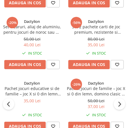
ADAUGA IN COS
ADAUGA IN COS
Dactylion
Dactylion
-20%
-56%
Set 5 zaruri, aliaj de aluminiu,
Set 2 pachete carti de joc
pentru jocuri de noroc sau de
premium, rezistente si
societate, 16 mm auriu, cutie
durabile la apa, suflate cu aur
50,00 Lei
80,00 Lei
inclusa
de 24k, poker, petreceri,
40,00 Lei
35,00 Lei
ocazii speciale
IN STOC
IN STOC
ADAUGA IN COS
ADAUGA IN COS
Dactylion
Dactylion
-26%
Pachet jocuri educative si de
Pachet jocuri de familie – joc X
familie – joc X si 0 din lemn,
si 0 din lemn, domino clasic si
puzzle Tetris si carti de joc
carti de joc
35,00 Lei
50,00 Lei
37,00 Lei
IN STOC
IN STOC
ADAUGA IN COS
ADAUGA IN COS