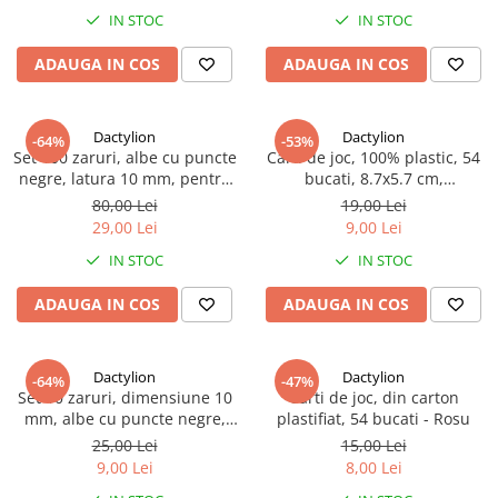
IN STOC
IN STOC
ADAUGA IN COS
ADAUGA IN COS
Dactylion
Dactylion
-64%
-53%
Set 100 zaruri, albe cu puncte
Carti de joc, 100% plastic, 54
negre, latura 10 mm, pentru
bucati, 8.7x5.7 cm,
jocuri de societate sau jocuri
albastru/rosu, culoare
80,00 Lei
19,00 Lei
de noroc
aleatorie
29,00 Lei
9,00 Lei
IN STOC
IN STOC
ADAUGA IN COS
ADAUGA IN COS
Dactylion
Dactylion
-64%
-47%
Set 10 zaruri, dimensiune 10
Carti de joc, din carton
mm, albe cu puncte negre,
plastifiat, 54 bucati - Rosu
plastic, pentru jocuri de
25,00 Lei
15,00 Lei
societate sau jocuri de noroc
9,00 Lei
8,00 Lei