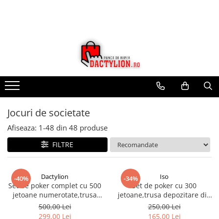
Jocuri de societate
Afiseaza:
1-
48
din
48
produse
FILTRE
Dactylion
Iso
-40%
-34%
Set de poker complet cu 500
Set de poker cu 300
jetoane numerotate,trusa
jetoane,trusa depozitare din
depozitare din aluminiu -
aluminiu - Multicolor
500,00 Lei
250,00 Lei
Multicolor
299,00 Lei
165,00 Lei