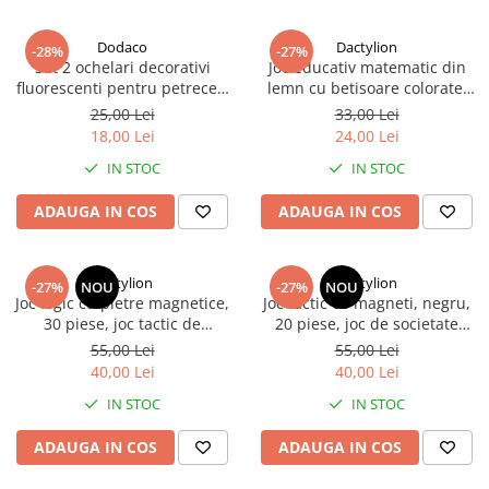
Dodaco
Dactylion
-28%
-27%
Set 2 ochelari decorativi
Joc educativ matematic din
fluorescenti pentru petreceri
lemn cu betisoare colorate,
si festivaluri, design rotund,
numere si simboluri, 72 piese
25,00 Lei
33,00 Lei
accesorii luminoase din
pentru invatare interactiva
18,00 Lei
24,00 Lei
plastic, galben
IN STOC
IN STOC
ADAUGA IN COS
ADAUGA IN COS
Dactylion
Dactylion
-27%
NOU
-27%
NOU
Joc logic cu pietre magnetice,
Joc tactic cu magneti, negru,
30 piese, joc tactic de
20 piese, joc de societate
societate pentru 1-4 jucatori,
pentru 1-4 jucatori, cu snur
55,00 Lei
55,00 Lei
provocare interactiva pentru
pentru delimitare si sac de
40,00 Lei
40,00 Lei
copii si adulti
transport
IN STOC
IN STOC
ADAUGA IN COS
ADAUGA IN COS