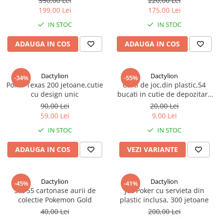
350,00 Lei
220,00 Lei
199,00 Lei
175,00 Lei
IN STOC
IN STOC
ADAUGA IN COS
ADAUGA IN COS
Dactylion
Dactylion
-34%
-55%
Poker Texas 200 jetoane,cutie
Carti de joc,din plastic,54
cu design unic
bucati in cutie de depozitare
8.7x5.7 cm
90,00 Lei
20,00 Lei
59,00 Lei
9,00 Lei
IN STOC
IN STOC
ADAUGA IN COS
VEZI VARIANTE
Dactylion
Dactylion
-45%
-41%
Set 55 cartonase aurii de
Joc Poker cu servieta din
colectie Pokemon Gold
plastic inclusa, 300 jetoane
40,00 Lei
200,00 Lei