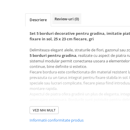
Review-uri
(0)
Descriere
Set 5 borduri decorative pentru gradina, imitatie pi
fixare in sol, 25 x 23 cm fiecare, gri
Delimiteaza elegant aleile, straturile de flori, gazonul sau 
5 borduri pentru gradina
, realizate cu aspect de piatra 
sistemul modular permit conectarea usoara a elementelor
continue, bine definite si estetice.
Fiecare bordura este confectionata din material rezistent la 
prevazuta cu un tarus integrat pentru fixare stabila in sol.
speciale sau lucrari complicate, fiecare piesa fiind introdu
montare rapida.
Aspectul de piatra ofera gradinii un plus de eleganta, inte
amenajare exterioara. Bordurile sunt potrivite pentru delim
arborilor ornamentali, a peluzelor, aleilor pietonale, gradini
din jurul locuintei.
VEZI MAI MULT
Sistemul de imbinare permite conectarea fiecarei piese cu 
Informatii conformitate produs
realiza trasee drepte, curbate sau circulare, in functie de c
fi extinse ulterior prin adaugarea altor seturi compatibile.