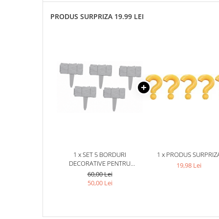
PRODUS SURPRIZA 19.99 LEI
1 x SET 5 BORDURI
1 x PRODUS SURPRIZ
DECORATIVE PENTRU
19,98 Lei
GRADINA, IMITATIE PIATRA,
60,00 Lei
MODULARE, MONTAJ PRIN
50,00 Lei
FIXARE IN SOL, 25 X 23 CM
FIECARE, GRI