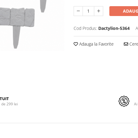
ADAUG
Cod Produs:
Dactylion-5364
A
Adauga la Favorite
Cere 
TUIT
de 299 lei
Ai