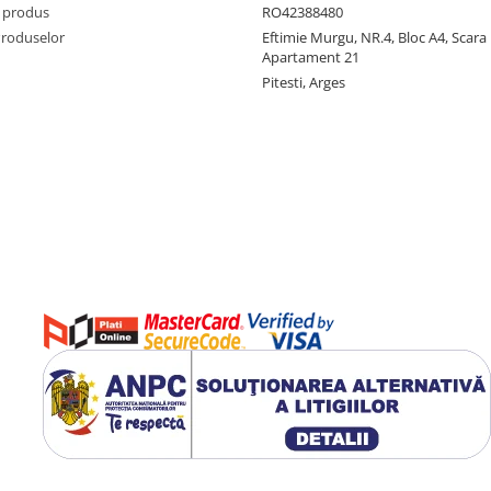
 produs
RO42388480
Produselor
Eftimie Murgu, NR.4, Bloc A4, Scara D
Apartament 21
Pitesti, Arges