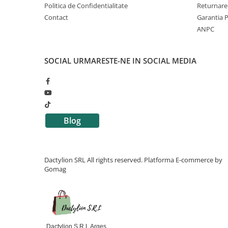
Politica de Confidentialitate
Returnare
Rezistente la umiditate si raze UV
Reutilizabile
Contact
Garantia 
Pot fi extinse prin adaugarea altor module
ANPC
Aspect decorativ de piatra naturala
SOCIAL
URMARESTE-NE IN SOCIAL MEDIA
Blog
Dactylion SRL All rights reserved.
Platforma E-commerce by
Gomag
Dactylion S.R.L Arges