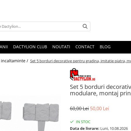
ANII
DACTYLION CLUB
NOUTATI
CONTACT
BLOG
 incaltaminte /
Set 5 borduri decorative pentru gradina, imitatie piatra, mod
Set 5 borduri decorativ
modulare, montaj prin f
60,00 Lei
50,00 Lei
IN STOC
Data de livrare:
Luni, 10.08.2026