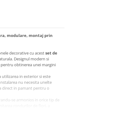
atra, modulare, montaj prin
zonele decorative cu acest
set de
naturala. Designul modern si
 pentru obtinerea unei margini
utilizarea in exterior si este
 Instalarea nu necesita unelte
sa direct in pamant pentru o
grandu-se armonios in orice tip de
itarea rondurilor de flori, a
lor decorative sau spatiilor verzi
urmatoarea, astfel incat sa poti
onfiguratia terenului. Piesele pot