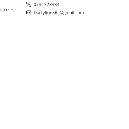
0731323334
, Etaj 5,
DactylionSRL@gmail.com