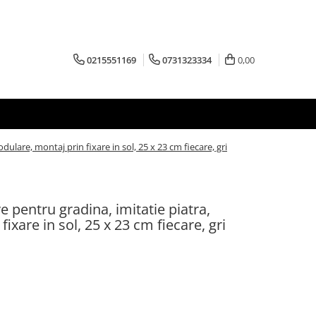
0215551169
0731323334
0,00
ulare, montaj prin fixare in sol, 25 x 23 cm fiecare, gri
e pentru gradina, imitatie piatra,
ixare in sol, 25 x 23 cm fiecare, gri