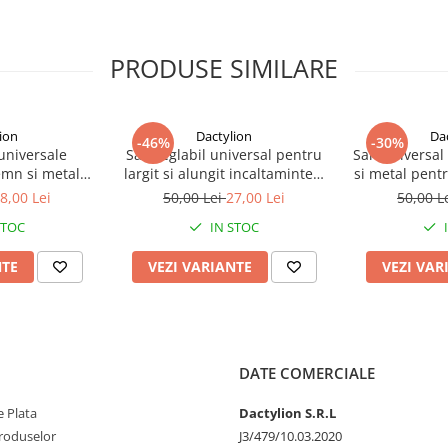
m
, o inaltime totala de
23 cm
,
are. Partea vizibila are o
 clar diferitele zone ale gradinii.
PRODUSE SIMILARE
de temperatura, pastrandu-si
extura de piatra completeaza
tare practica si decorativa, fara
ion
Dactylion
Da
-46%
-30%
 universale
San reglabil universal pentru
San universal 
emn si metal
largit si alungit incaltamintea,
si metal pentr
 si alungit
din plastic si metal – Dispozitiv
incaltamint
8,00 Lei
50,00 Lei
27,00 Lei
50,00 L
– Dispozitiv
profesional pentru ajustarea
profesional 
STOC
IN STOC
ntru pantofi,
pantofilor
adidas
i ghete
NTE
VEZI VARIANTE
VEZI VAR
DATE COMERCIALE
 Plata
Dactylion S.R.L
produselor
J3/479/10.03.2020