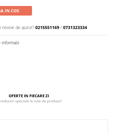
A IN COS
i nevoie de ajutor?
0215551169
/
0731323334
informatii
OFERTE IN FIECARE ZI
 reduceri speciale la sute de produse!