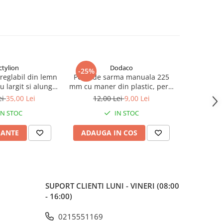
ctylion
Dodaco
-25%
-31%
reglabil din lemn
Perie de sarma manuala 225
Set 2 sanu
u largit si alungit
mm cu maner din plastic, perie
alung
ea – Dispozitiv
curatare rugina si impuritati,
ABS/met
ei
35,00 Lei
12,00 Lei
9,00 Lei
85,0
pentru pantofi,
pentru pregatire suprafete
universa
IN STOC
IN STOC
i si ghete
vopsire si lacuire
IANTE
ADAUGA IN COS
ADAUG
SUPORT CLIENTI
LUNI - VINERI (08:00
- 16:00)
0215551169