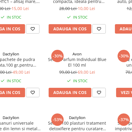
 HTC1 – afisaj mare,
compacta, ideala pentru
auto, p
 precisa si functii
drumetii, camping,
00 Lei
15,00 Lei
28,00 Lei
10,00 Lei
12
multiple
supravietuire, 6 x 4.8 x 1.5 cm,
IN STOC
IN STOC
negru
A IN COS
ADAUGA IN COS
ADAU
Dactylion
Avon
-30%
-30%
 pachete de pudra
Set 2x Parfum Individual Blue
Set 2 
ata,100 gr,pentru
El 100 ml
un
on toxica,cantitate
incalt
00 Lei
49,00 Lei
99,00 Lei
69,00 Lei
70,
 1kg - Multicolor
adidasi –
IN STOC
IN STOC
pentru 
p
A IN COS
ADAUGA IN COS
VEZI
Dactylion
Dactylion
-53%
-37%
sanuri universale
Set de 100 plasturi tratament
Set 8 p
e din lemn si metal
detoxifiere pentru curatarea
impotriv