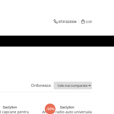
0731323334
0,00
Ordoneaza:
Dactylion
Dactylion
-50%
0 capcane pentru
Antena radio auto universala