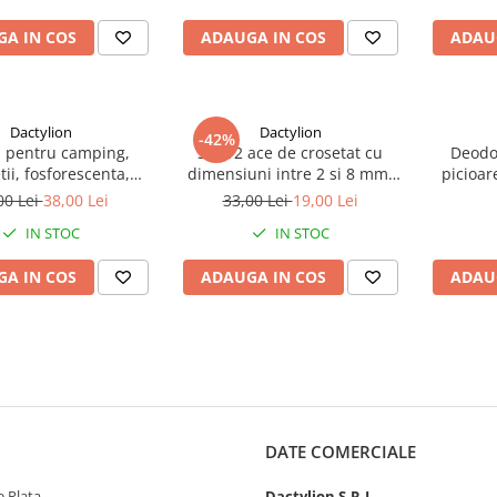
A IN COS
ADAUGA IN COS
ADAU
Dactylion
Dactylion
-42%
 pentru camping,
Set 12 ace de crosetat cu
Deodo
ii, fosforescenta,
dimensiuni intre 2 si 8 mm,
picioar
 inel pentru breloc, 6
din aluminiu, multicolor
00 Lei
38,00 Lei
33,00 Lei
19,00 Lei
.5 cm, argintiu
IN STOC
IN STOC
A IN COS
ADAUGA IN COS
ADAU
DATE COMERCIALE
 Plata
Dactylion S.R.L