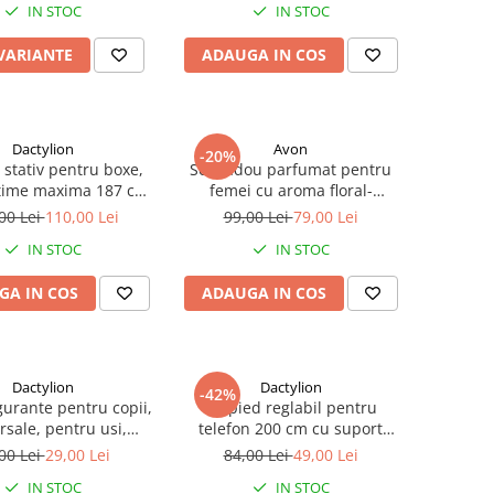
IN STOC
IN STOC
 diverse tipuri de
incaltaminte
 VARIANTE
ADAUGA IN COS
Dactylion
Avon
-20%
 stativ pentru boxe,
Set cadou parfumat pentru
altime maxima 187 cm,
femei cu aroma floral-
te suportata 60 kg,
lemnoasa si accente de mosc,
00 Lei
110,00 Lei
99,00 Lei
79,00 Lei
negru
apa de parfum 50 ml, lotiune
IN STOC
IN STOC
de corp 125 ml si spray de
corp 100 ml, ideal pentru
GA IN COS
ADAUGA IN COS
cadou elegant
Dactylion
Dactylion
-42%
gurante pentru copii,
Trepied reglabil pentru
rsale, pentru usi,
telefon 200 cm cu suport
 dulapuri, plastic, 9
smartphone din ABS reglabil
00 Lei
29,00 Lei
84,00 Lei
49,00 Lei
cm, alb
si telecomanda Bluetooth,
IN STOC
IN STOC
deschidere maxima 8 cm,