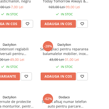
lastic/nailon, negru
Today Tomorrow Always &
Little Black Dress + set 4
,00 Lei
7,00 Lei
169,00 Lei
99,00 Lei
accesorii păr – ofertă specială
IN STOC
IN STOC
99 lei
GA IN COS
ADAUGA IN COS
Dactylion
Dactylion
-28%
extensori reglabili
Set 12 placi pentru repararea
iversali pentru
balamalelor mobilier, inox
aminte, pantofi si
rezistent, 72 suruburi incluse,
00 Lei
49,00 Lei
43,00 Lei
31,00 Lei
 Largitor profesional
9 x 9 cm, argintiu
IN STOC
IN STOC
confort si ajustare
ersonalizata
 VARIANTE
ADAUGA IN COS
Dactylion
Dodaco
-62%
ernute de protectie
Suport afisaj numar telefon
a monturilor, pentru
auto pentru parcare