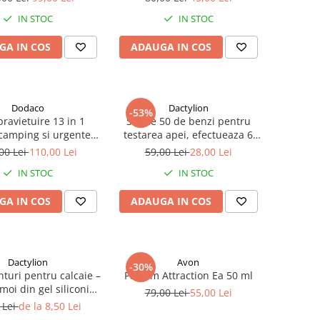
pecială 99 lei
Albastru
IN STOC
IN STOC
GA IN COS
ADAUGA IN COS
Dodaco
Dactylion
-53%
pravietuire 13 in 1
Set de 50 de benzi pentru
camping si urgente,
testarea apei, efectueaza 6
ompacta cu busola,
teste simultan, duritate, acid
00 Lei
110,00 Lei
59,00 Lei
28,00 Lei
cutit pliabil, laser si
cianuric, alcalinitate, PH, clor
IN STOC
IN STOC
cesorii outdoor
liber, clor total
GA IN COS
ADAUGA IN COS
Dactylion
Avon
-30%
nturi pentru calcaie –
Parfum Attraction Ea 50 ml
moi din gel siliconic
79,00 Lei
55,00 Lei
 confort sporit si
 Lei
de la 8,50 Lei
ie la mers, potrivite