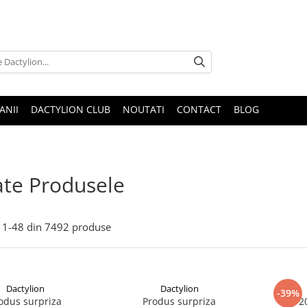
ANII
DACTYLION CLUB
NOUTATI
CONTACT
BLOG
te Produsele
1-
48
din
7492
produse
Dactylion
Dactylion
-39%
odus surpriza
Produs surpriza
Set 2