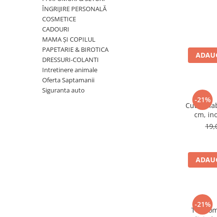
ÎNGRIJIRE PERSONALĂ
COSMETICE
CADOURI
MAMA ȘI COPILUL
PAPETARIE & BIROTICA
ADAUG
DRESSURI-COLANTI
Intretinere animale
Oferta Saptamanii
Siguranta auto
-21%
Cutit plia
cm, ino
19,
ADAUG
-21%
Termome