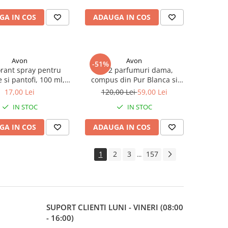
pentru vlogging, streaming si
GA IN COS
ADAUGA IN COS
fotografie
Avon
Avon
-51%
rant spray pentru
Set 2 parfumuri dama,
e si pantofi, 100 ml,
compus din Pur Blanca si
Avon
Passion Dance 50 ml, Avon
17,00 Lei
120,00 Lei
59,00 Lei
IN STOC
IN STOC
GA IN COS
ADAUGA IN COS
1
2
3
157
...
SUPORT CLIENTI
LUNI - VINERI (08:00
- 16:00)