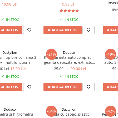
insect
19,98 Lei
9,98 Lei
protectie
28,
fata-vers
IN STOC
IN STOC
A IN COS
ADAUGA IN COS
ADAU
Dactylion
Dodaco
-21%
-19%
bil, tip breloc, lama 2
Kit siguranta auto complet –
Set 620
x, multifunctional
geanta depozitare, extinctor
auto, 5 
spray 1000 ml, 2 triunghiuri
tipuri d
00 Lei
15,00 Lei
125,00 Lei
99,00 Lei
59,
reflectorizante, vesta
diferite,
IN STOC
IN STOC
reflectorizanta galbena si
depozi
trusa sanitara auto, set
pentru re
A IN COS
ADAUGA IN COS
ADAU
obligatoriu pentru
autoturisme
Dodaco
Dactylion
-64%
-42%
tru si higrometru
Busola cu capac, plastic,
Perie pen