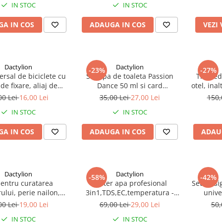
IN STOC
IN STOC
si incarcatoare incluse, negru
pentru
A IN COS
ADAUGA IN COS
VEZI
Dactylion
Dactylion
-23%
-27%
ersal de biciclete cu
Set apa de toaleta Passion
Trepied
de fixare, aliaj de
Dance 50 ml si card
otel, in
, suruburi incluse -
multifunctional Dactylion, de
greuta
00 Lei
16,00 Lei
35,00 Lei
27,00 Lei
150,
Negru
supravietuire, otel inoxidabil
IN STOC
IN STOC
A IN COS
ADAUGA IN COS
ADAU
Dactylion
Dactylion
-58%
-42%
pentru curatarea
Tester apa profesional
Set 10 si
rului, perie nailon,
3in1,TDS,EC,temperatura -
unive
 ac, seringa, furtun,
Albastru
sertare,
00 Lei
19,00 Lei
69,00 Lei
29,00 Lei
50,
el/plastic, alb
IN STOC
IN STOC