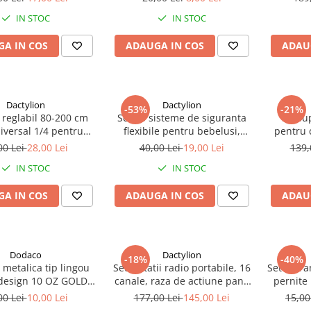
tare AA sau 14500,
utilizari
s
IN STOC
IN STOC
negru
A IN COS
ADAUGA IN COS
ADAU
Dactylion
Dactylion
-53%
-21%
 reglabil 80-200 cm
Set 10 sisteme de siguranta
Kit su
niversal 1/4 pentru
flexibile pentru bebelusi,
pentru 
dio,foto,lampa
blocare usi si sertare - Alb
trusa c
00 Lei
28,00 Lei
40,00 Lei
19,00 Lei
139,
ulara,aparat foto
lanterna, 
IN STOC
IN STOC
ac
A IN COS
ADAUGA IN COS
ADAU
Dodaco
Dactylion
-18%
-40%
 metalica tip lingou
Set 2 statii radio portabile, 16
Set 2 bra
 design 10 OZ GOLD,
canale, raza de actiune pana
pernite 
abila, finisaj auriu
la 8 km, frecventa 400-470
pentru
00 Lei
10,00 Lei
177,00 Lei
145,00 Lei
15,00
lucios
MHz, baterie 1500 mAh, casti
protect