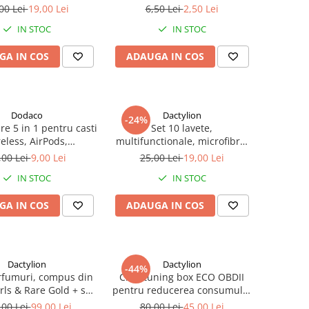
 degete, din silicon -
temporara, magnetic,
00 Lei
19,00 Lei
6,50 Lei
2,50 Lei
Bej
ascundere rapida, fixare 3M,
IN STOC
IN STOC
negru, 13 cm
GA IN COS
ADAUGA IN COS
Dodaco
Dactylion
-24%
are 5 in 1 pentru casti
Set 10 lavete,
eless, AirPods,
multifunctionale, microfibra,
hone, tastatura si
pentru sticla, baie, bucatarie,
,00 Lei
9,00 Lei
25,00 Lei
19,00 Lei
e foto, instrument
gri, 30 x 30 cm
IN STOC
IN STOC
functional pentru
nerea dispozitivelor
GA IN COS
ADAUGA IN COS
electronice
Dactylion
Dactylion
-44%
rfumuri, compus din
Chip tuning box ECO OBDII
rls & Rare Gold + set
pentru reducerea consumului
esorii păr – ofertă
de motorina cu maxim 15% -
,00 Lei
99,00 Lei
80,00 Lei
45,00 Lei