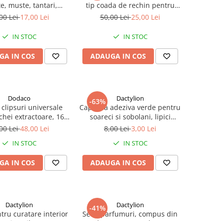
e, muste, tantari,
tip coada de rechin pentru
 plante, autoadezive,
diverse modele si marci auto,
00 Lei
17,00 Lei
50,00 Lei
25,00 Lei
o, 10 x 15 cm, galben
BMW, VAG - Negru
IN STOC
IN STOC
GA IN COS
ADAUGA IN COS
Dodaco
Dactylion
-63%
 clipsuri universale
Capcana adeziva verde pentru
chei extractoare, 16
soareci si sobolani, lipici
e pini, 18 dimensiuni
puternic, 16 x 21 cm, non
00 Lei
48,00 Lei
8,00 Lei
3,00 Lei
 plastic, negru, cutie
toxica, fara miros, utilizare
IN STOC
IN STOC
tare – kit complet
usoara
paratii si fixari auto
GA IN COS
ADAUGA IN COS
Dactylion
Dactylion
-41%
tru curatare interior
Set 2 parfumuri, compus din