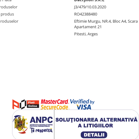
produselor
J3/479/10.03.2020
 produs
RO42388480
Produselor
Eftimie Murgu, NR.4, Bloc A4, Scara D
Apartament 21
Pitesti, Arges