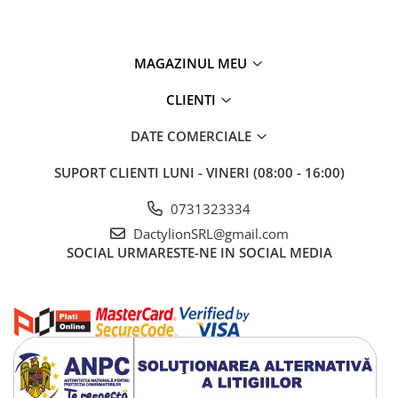
MAGAZINUL MEU
CLIENTI
Aparatul este alimentat cu o singura baterie AAA, ceea ce il face
DATE COMERCIALE
economic si usor de intretinut. Este o solutie excelenta pentru
orice familie, birou sau spatiu in care confortul termic este
important.
SUPORT CLIENTI
LUNI - VINERI (08:00 - 16:00)
0731323334
Beneficii
DactylionSRL@gmail.com
afisaj LCD mare si foarte clar
SOCIAL
URMARESTE-NE IN SOCIAL MEDIA
masurare precisa a temperaturii si umiditatii
memorie pentru valorile maxime si minime
functii suplimentare de ceas, calendar si alarma
afisare temperatura in °C sau °F
montaj versatil: pe masa sau perete
consum redus de energie
ideal pentru casa, birou, depozite si spatii cu control climatic