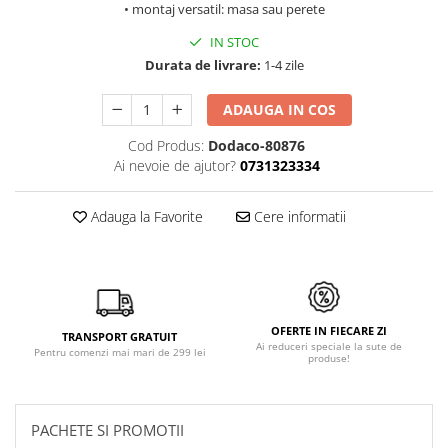
• montaj versatil: masa sau perete
IN STOC
Durata de livrare:
1-4 zile
ADAUGA IN COS
Cod Produs:
Dodaco-80876
Ai nevoie de ajutor?
0731323334
Adauga la Favorite
Cere informatii
OFERTE IN FIECARE ZI
TRANSPORT GRATUIT
Ai reduceri speciale la sute de
Pentru comenzi mai mari de 299 lei
produse!
PACHETE SI PROMOTII