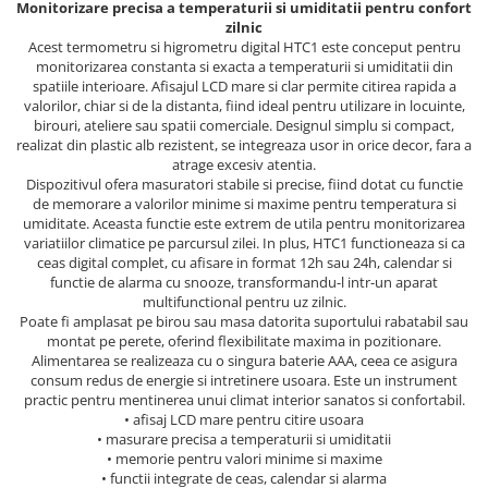
Monitorizare precisa a temperaturii si umiditatii pentru confort
zilnic
Acest termometru si higrometru digital HTC1 este conceput pentru
monitorizarea constanta si exacta a temperaturii si umiditatii din
spatiile interioare. Afisajul LCD mare si clar permite citirea rapida a
valorilor, chiar si de la distanta, fiind ideal pentru utilizare in locuinte,
birouri, ateliere sau spatii comerciale. Designul simplu si compact,
realizat din plastic alb rezistent, se integreaza usor in orice decor, fara a
atrage excesiv atentia.
Dispozitivul ofera masuratori stabile si precise, fiind dotat cu functie
de memorare a valorilor minime si maxime pentru temperatura si
umiditate. Aceasta functie este extrem de utila pentru monitorizarea
variatiilor climatice pe parcursul zilei. In plus, HTC1 functioneaza si ca
ceas digital complet, cu afisare in format 12h sau 24h, calendar si
functie de alarma cu snooze, transformandu-l intr-un aparat
multifunctional pentru uz zilnic.
Poate fi amplasat pe birou sau masa datorita suportului rabatabil sau
montat pe perete, oferind flexibilitate maxima in pozitionare.
Alimentarea se realizeaza cu o singura baterie AAA, ceea ce asigura
consum redus de energie si intretinere usoara. Este un instrument
practic pentru mentinerea unui climat interior sanatos si confortabil.
• afisaj LCD mare pentru citire usoara
• masurare precisa a temperaturii si umiditatii
• memorie pentru valori minime si maxime
• functii integrate de ceas, calendar si alarma