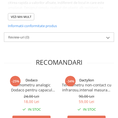
citirea rapida a valorilor afisate, indiferent de locul in care este
amplasat. Designul simplu, realizat din plastic alb rezistent, se
integreaza armonios in orice tip de decor, fie ca este vorba
VEZI MAI MULT
despre locuinta, birou, atelier sau spatii comerciale.
Informatii conformitate produs
Review-uri
(0)
RECOMANDARI
Dodaco
Dactylion
-25%
-34%
Termometru analogic
Termometru non-contact cu
Dodaco pentru capacul
infrarosu,interval masurare
grătarului, montare cu
0 +100 grade Celsius - Alb
24,00 Lei
90,00 Lei
șurub, interval 0-250C,
18,00 Lei
59,00 Lei
diimensiuni compacte,
IN STOC
IN STOC
culoare argintie