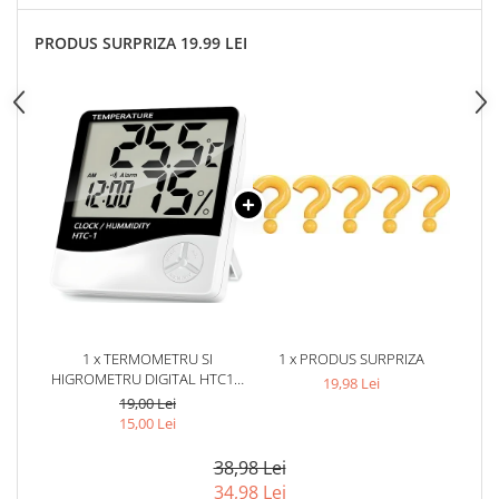
PRODUS SURPRIZA 19.99 LEI
1 x TERMOMETRU SI
1 x PRODUS SURPRIZA
HIGROMETRU DIGITAL HTC1 –
19,98 Lei
AFISAJ MARE, MASURARE
19,00 Lei
PRECISA SI FUNCTII MULTIPLE
15,00 Lei
38,98 Lei
34,98 Lei