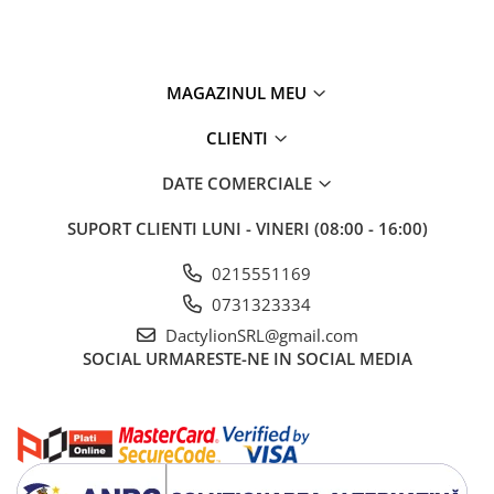
MAGAZINUL MEU
CLIENTI
DATE COMERCIALE
SUPORT CLIENTI
LUNI - VINERI (08:00 - 16:00)
0215551169
0731323334
DactylionSRL@gmail.com
SOCIAL
URMARESTE-NE IN SOCIAL MEDIA
Fabricate din material plastic rezistent la utilizarea in exterior,
bordurile suporta expunerea la ploaie, raze UV, umiditate si