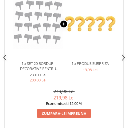
1 x SET 20 BORDURI
1 x PRODUS SURPRIZA
DECORATIVE PENTRU
19,98 Lei
GRADINA, IMITATIE PIATRA
230,00 Lei
NATURALA, MODULARE,
200,00 Lei
FIXARE IN SOL, 25 X 23 CM
FIECARE, GRI
249,98 Lei
219,98 Lei
Economisesti 12,00 %
CUMPARA-LE IMPREUNA