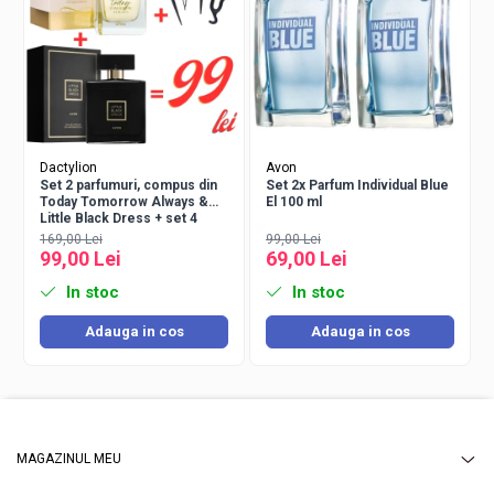
Dactylion
Avon
Set 2 parfumuri, compus din
Set 2x Parfum Individual Blue
Today Tomorrow Always &
El 100 ml
Little Black Dress + set 4
accesorii păr – ofertă
169,00 Lei
99,00 Lei
specială 99 lei
99,00 Lei
69,00 Lei
In stoc
In stoc
Adauga in cos
Adauga in cos
MAGAZINUL MEU