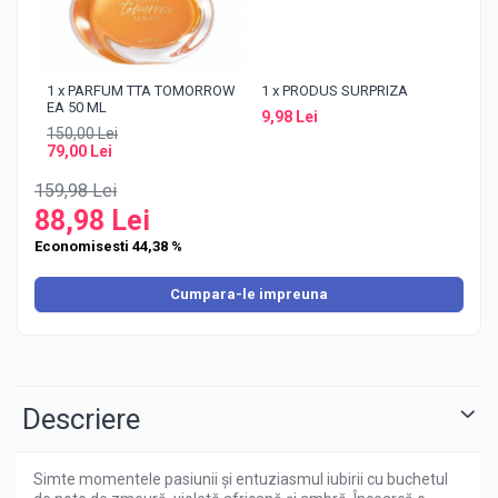
1 x PARFUM TTA TOMORROW
1 x PRODUS SURPRIZA
EA 50 ML
9,98 Lei
150,00 Lei
79,00 Lei
159,98 Lei
88,98 Lei
Economisesti 44,38 %
Cumpara-le impreuna
Descriere
Simte momentele pasiunii și entuziasmul iubirii cu buchetul