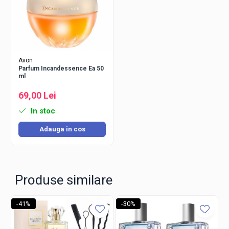
Avon
Parfum Incandessence Ea 50
ml
69,00 Lei
In stoc
Adauga in cos
Produse similare
-41%
-30%