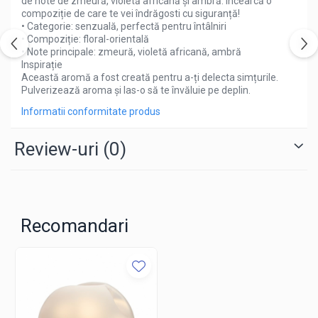
de note de zmeură, violetă africană și ambră. Încearcă o
compoziție de care te vei îndrăgosti cu siguranță!
• Categorie: senzuală, perfectă pentru întâlniri
• Compoziție: floral-orientală
• Note principale: zmeură, violetă africană, ambră
Inspirație
Această aromă a fost creată pentru a-ți delecta simțurile.
Pulverizează aroma și las-o să te învăluie pe deplin.
Informatii conformitate produs
Review-uri
(0)
Recomandari