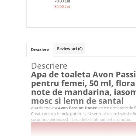
70,00 Lei
ORIENTALA, CU NOTE DE
35,00 Lei
MANDARINA, IASOMIE,
TRANDAFIR, MOSC SI LEMN
DE SANTAL
Review-uri
(0)
Descriere
Descriere
Apa de toaleta Avon Pass
pentru femei, 50 ml, flora
note de mandarina, iasomi
mosc si lemn de santal
Apa de toaleta
Avon Passion Dance
este o declaratie de f
Creata pentru femeia puternica si senzuala, care traieste f
surprinde perfect echilibrul dintre rafinament si emotie.