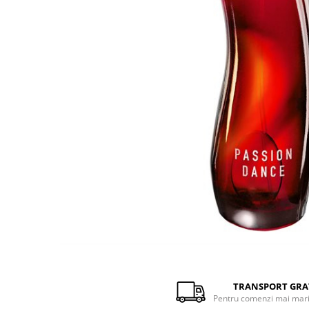
Distribuie
pe
Facebook
TRANSPORT GRA
Pentru comenzi mai mari 