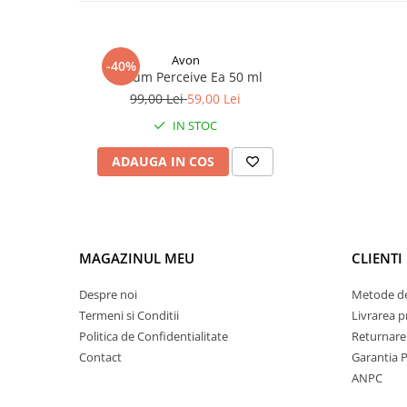
Parfumul se deschide cu note proaspete si vibrante de
ma
Avon
-40%
senzatie de energie si bucurie. Inima florala, dominata de
Parfum Perceive Ea 50 ml
eleganta si profunzime, in timp ce baza calda de
lemn de 
99,00 Lei
59,00 Lei
compozitia, oferind un finisaj sofisticat si persistent.
IN STOC
ADAUGA IN COS
MAGAZINUL MEU
CLIENTI
Despre noi
Metode de
Termeni si Conditii
Livrarea 
Politica de Confidentialitate
Returnare
Contact
Garantia 
ANPC