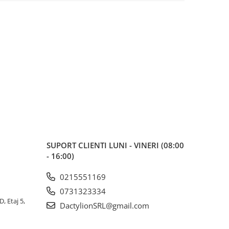
SUPORT CLIENTI
LUNI - VINERI (08:00
- 16:00)
0215551169
0731323334
, Etaj 5,
DactylionSRL@gmail.com