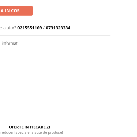
A IN COS
e ajutor?
0215551169
/
0731323334
informatii
OFERTE IN FIECARE ZI
 reduceri speciale la sute de produse!