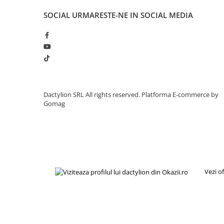
SOCIAL
URMARESTE-NE IN SOCIAL MEDIA
Dactylion SRL All rights reserved.
Platforma E-commerce by
Gomag
Avon Passion Dance
este parfumul ideal pentru femeile ca
libertatea de a fi ele insele. Este potrivit pentru zi, dar se 
seducatoare si intensa pentru serile pline de emotie.
Vezi o