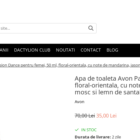
ANII
DACTYLION CLUB
NOUTATI
CONTACT
BLOG
ion Dance pentru femei, 50 ml, floral-orientala, cu note de mandarina, iasom
Apa de toaleta Avon P
floral-orientala, cu no
mosc si lemn de santa
Avon
70,00 Lei
35,00 Lei
IN STOC
Durata de livrare:
2 zile