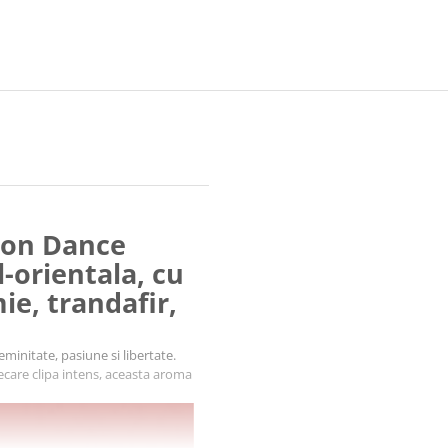
ion Dance
l-orientala, cu
e, trandafir,
eminitate, pasiune si libertate.
iecare clipa intens, aceasta aroma