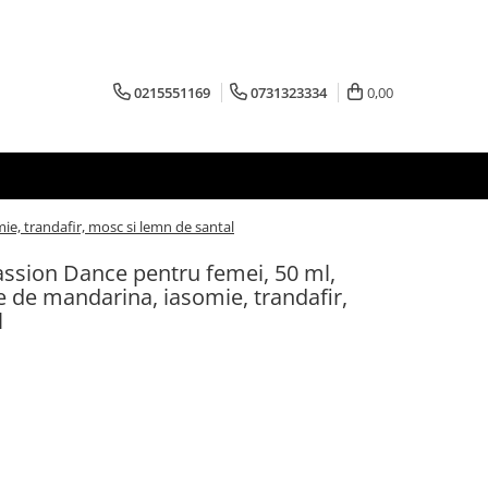
0215551169
0731323334
0,00
ie, trandafir, mosc si lemn de santal
assion Dance pentru femei, 50 ml,
te de mandarina, iasomie, trandafir,
l