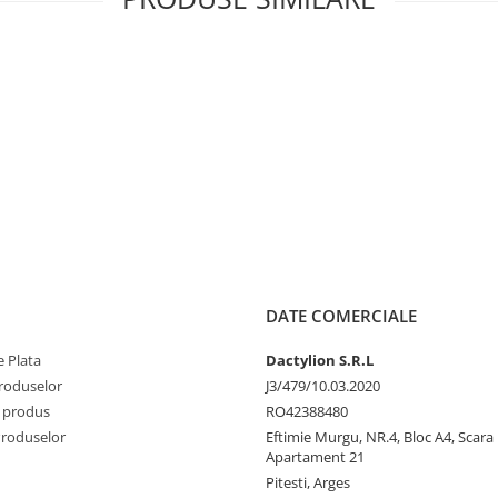
ndarina
si
piersica
, care aduc o
iasomie
si
trandafir
, confera
santal
si
mosc
completeaza
DATE COMERCIALE
 Plata
Dactylion S.R.L
produselor
J3/479/10.03.2020
 produs
RO42388480
Produselor
Eftimie Murgu, NR.4, Bloc A4, Scara D
Apartament 21
Pitesti, Arges