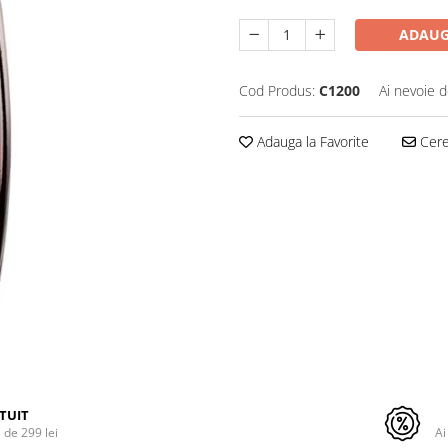
ADAUG
Cod Produs:
C1200
Ai nevoie d
Adauga la Favorite
Cere 
TUIT
de 299 lei
Ai