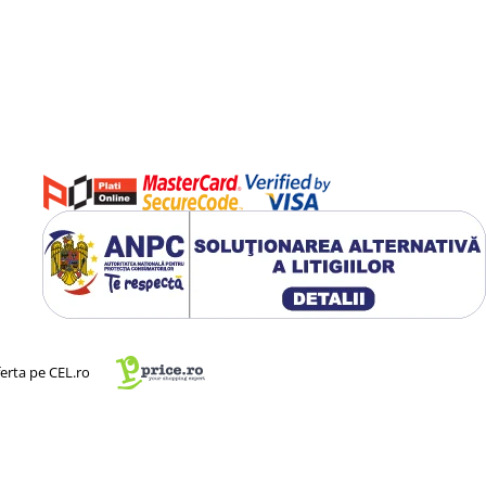
re iubesc viata, dansul si
transforma intr-o alegere
ferta pe CEL.ro