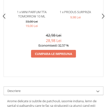
1 x MINI PARFUM TTA
1 x PRODUS SURPRIZA
TOMORROW 10 ML
9,98 Lei
33,00 Lei
19,00 Lei
42,98 Lei
28,98 Lei
Economisesti 32,57 %
CUMPARA-LE IMPREUNA
Descriere
Arome delicate si subtile de patchouli, iasomie indiana, lemn de
santal si palisandru care te fac sa stralucesti ca atunci cand esti