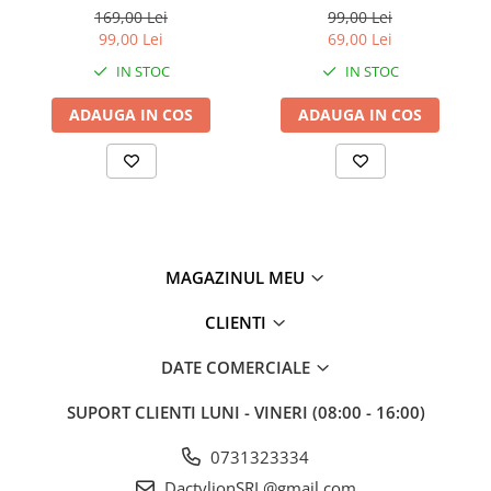
& Little Black Dress + set 4
169,00 Lei
99,00 Lei
accesorii păr – ofertă
99,00 Lei
69,00 Lei
specială 99 lei
IN STOC
IN STOC
ADAUGA IN COS
ADAUGA IN COS
MAGAZINUL MEU
CLIENTI
DATE COMERCIALE
SUPORT CLIENTI
LUNI - VINERI (08:00 - 16:00)
0731323334
DactylionSRL@gmail.com