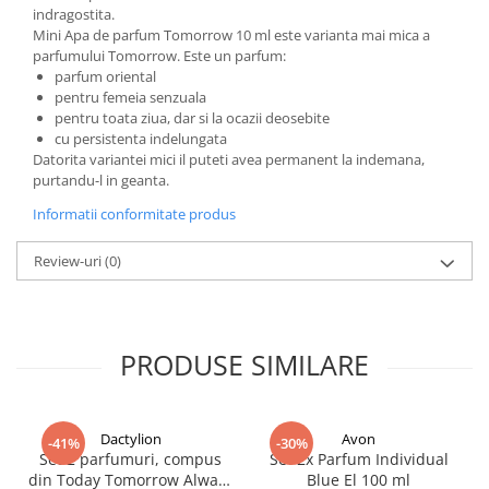
indragostita.
Mini Apa de parfum Tomorrow 10 ml este varianta mai mica a
parfumului Tomorrow. Este un parfum:
parfum oriental
pentru femeia senzuala
pentru toata ziua, dar si la ocazii deosebite
cu persistenta indelungata
Datorita variantei mici il puteti avea permanent la indemana,
purtandu-l in geanta.
Informatii conformitate produs
Review-uri
(0)
PRODUSE SIMILARE
Dactylion
Avon
-41%
-30%
Set 2 parfumuri, compus
Set 2x Parfum Individual
din Today Tomorrow Always
Blue El 100 ml