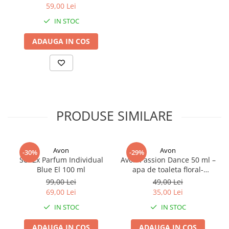
59,00 Lei
IN STOC
ADAUGA IN COS
PRODUSE SIMILARE
Avon
Avon
-30%
-29%
Set 2x Parfum Individual
Avon Passion Dance 50 ml –
Blue El 100 ml
apa de toaleta floral-
orientala pentru femei, cu
99,00 Lei
49,00 Lei
note de mandarina,
69,00 Lei
35,00 Lei
iasomie, trandafir, mosc si
IN STOC
IN STOC
lemn de santal. Un parfum
senzual si vibrant, perfect
ADAUGA IN COS
ADAUGA IN COS
pentru femeia pasionala