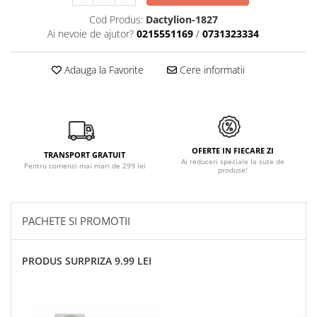
Cod Produs:
Dactylion-1827
Ai nevoie de ajutor?
0215551169
/
0731323334
Adauga la Favorite
Cere informatii
OFERTE IN FIECARE ZI
TRANSPORT GRATUIT
Ai reduceri speciale la sute de
Pentru comenzi mai mari de 299 lei
produse!
PACHETE SI PROMOTII
PRODUS SURPRIZA 9.99 LEI