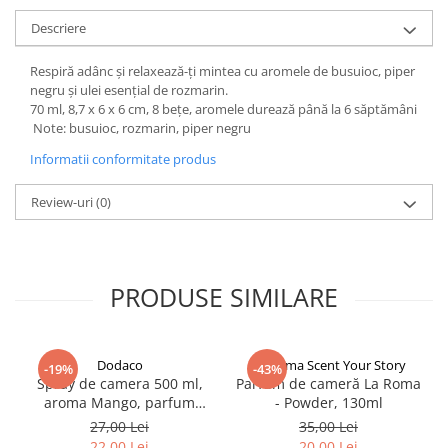
Descriere
Respiră adânc și relaxează-ți mintea cu aromele de busuioc, piper
negru și ulei esențial de rozmarin.
70 ml, 8,7 x 6 x 6 cm, 8 bețe, aromele durează până la 6 săptămâni
Note: busuioc, rozmarin, piper negru
Informatii conformitate produs
Review-uri
(0)
PRODUSE SIMILARE
Dodaco
La Roma Scent Your Story
-19%
-43%
Spray de camera 500 ml,
Parfum de cameră La Roma
aroma Mango, parfum
- Powder, 130ml
fructat tropical si
27,00 Lei
35,00 Lei
persistent, ideal pentru
22,00 Lei
20,00 Lei