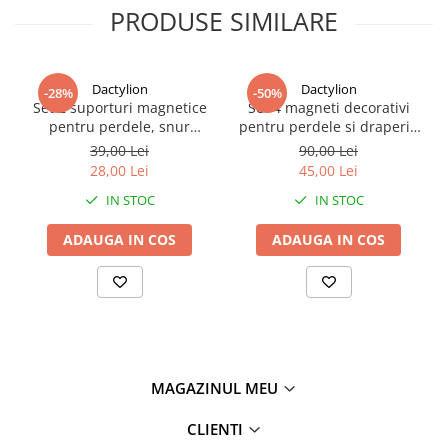
PRODUSE SIMILARE
Dactylion
Dactylion
-28%
-50%
Set 2 suporturi magnetice
Set 4 magneti decorativi
pentru perdele, snur
pentru perdele si draperii,
decorativ din poliester, 44
tip snur, poliester, 44 cm -
39,00 Lei
90,00 Lei
cm, auriu deschis
Maro inchis
28,00 Lei
45,00 Lei
IN STOC
IN STOC
ADAUGA IN COS
ADAUGA IN COS
MAGAZINUL MEU
CLIENTI