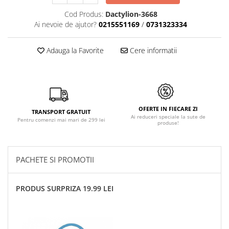
Cod Produs:
Dactylion-3668
Ai nevoie de ajutor?
0215551169
/
0731323334
Adauga la Favorite
Cere informatii
OFERTE IN FIECARE ZI
TRANSPORT GRATUIT
Ai reduceri speciale la sute de
Pentru comenzi mai mari de 299 lei
produse!
PACHETE SI PROMOTII
PRODUS SURPRIZA 19.99 LEI