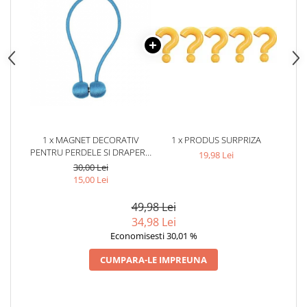
1 x MAGNET DECORATIV
1 x PRODUS SURPRIZA
PENTRU PERDELE SI DRAPERII,
19,98 Lei
TIP SNUR, POLIESTER, 44 CM -
30,00 Lei
ALBASTRU
15,00 Lei
49,98 Lei
34,98 Lei
Economisesti 30,01 %
CUMPARA-LE IMPREUNA