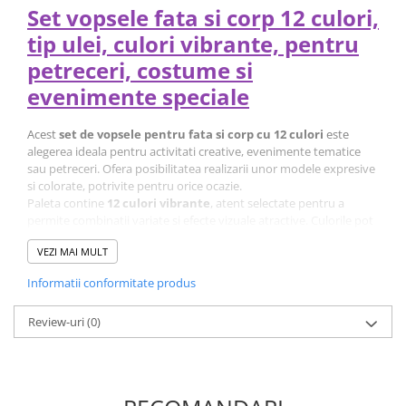
Set vopsele fata si corp 12 culori,
tip ulei, culori vibrante, pentru
petreceri, costume si
evenimente speciale
Acest
set de vopsele pentru fata si corp cu 12 culori
este
alegerea ideala pentru activitati creative, evenimente tematice
sau petreceri. Ofera posibilitatea realizarii unor modele expresive
si colorate, potrivite pentru orice ocazie.
Paleta contine
12 culori vibrante
, atent selectate pentru a
permite combinatii variate si efecte vizuale atractive. Culorile pot
fi folosite individual sau amestecate pentru a obtine nuante
VEZI MAI MULT
personalizate.
Informatii conformitate produs
Review-uri
(0)