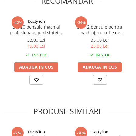
RECOMANDARI
Dactylion
-42%
-34%
Set 20 pensule machiaj
Set 12 pensule pentru
profesionale, peri sintetici
machiaj, cu cutie de
moi, maner negru cu finisaj
depozitare, peri sintetici
33,00 Lei
35,00 Lei
rose gold
din nailon si manere din
19,00 Lei
23,00 Lei
plastic, 18x5x6.5 cm, roz
IN STOC
IN STOC
piersica – kit complet
pentru un machiaj
ADAUGA IN COS
ADAUGA IN COS
impecabil
PRODUSE SIMILARE
Dactylion
Dactylion
-67%
-76%