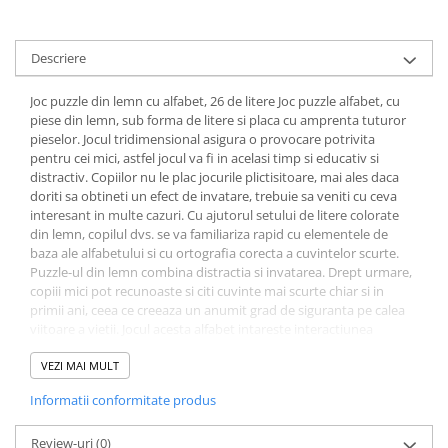
Descriere
Joc puzzle din lemn cu alfabet, 26 de litere Joc puzzle alfabet, cu
piese din lemn, sub forma de litere si placa cu amprenta tuturor
pieselor. Jocul tridimensional asigura o provocare potrivita
pentru cei mici, astfel jocul va fi in acelasi timp si educativ si
distractiv. Copiilor nu le plac jocurile plictisitoare, mai ales daca
doriti sa obtineti un efect de invatare, trebuie sa veniti cu ceva
interesant in multe cazuri. Cu ajutorul setului de litere colorate
din lemn, copilul dvs. se va familiariza rapid cu elementele de
baza ale alfabetului si cu ortografia corecta a cuvintelor scurte.
Puzzle-ul din lemn combina distractia si invatarea. Drept urmare,
copiii mici pot recunoaste si citi cuvinte mai scurte chiar si in
primii ani, ceea ce creeaza un anumit grad de siguranta pe calea
viitoare a vietii. Jocul acesta alfabet intareste interactiunea
parinte-copil, intareste abilitatea verbala si comunicarea umana.
Jocul este educativ, ajuta la dezvoltarea coordonarii mana – ochi,
VEZI MAI MULT
a gandirii, a memoriei, ajuta la invatarea culorilor. Placa suport a
Informatii conformitate produs
jocului are conturate amprentele tuturor pieselor, astfel, copilul
trebuie sa recunoasca si sa asocieze fiecare piesa cu modelul ei.
Jocul are urmatoarele caracteristici: material: lemn, vopsele non-
Review-uri
(0)