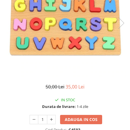
50,00 Lei
35,00 Lei
IN STOC
Durata de livrare:
1-4 zile
ADAUGA IN COS
Cod Produs:
C4503