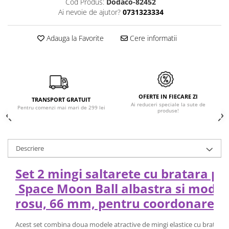
Cod Produs:
Dodaco-82452
Ai nevoie de ajutor?
0731323334
Adauga la Favorite
Cere informatii
OFERTE IN FIECARE ZI
TRANSPORT GRATUIT
Ai reduceri speciale la sute de
Pentru comenzi mai mari de 299 lei
produse!
Descriere
Set 2 mingi saltarete cu bratara pe
Space Moon Ball albastra si model 
rosu, 66 mm, pentru coordonare si 
Acest set combina doua modele atractive de mingi elastice cu bratara pe