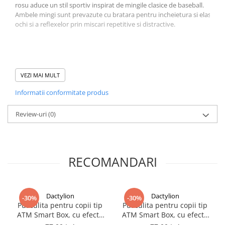
rosu aduce un stil sportiv inspirat de mingile clasice de baseball.
Ambele mingi sunt prevazute cu bratara pentru incheietura si elastic 
ochi si a reflexelor prin miscari repetitive si distractive.
VEZI MAI MULT
Informatii conformitate produs
Review-uri
(0)
RECOMANDARI
Dactylion
Dactylion
-30%
-30%
Pusculita pentru copii tip
Pusculita pentru copii tip
ATM Smart Box, cu efecte
ATM Smart Box, cu efecte
sonore si sistem cu parola
sonore si sistem cu parola