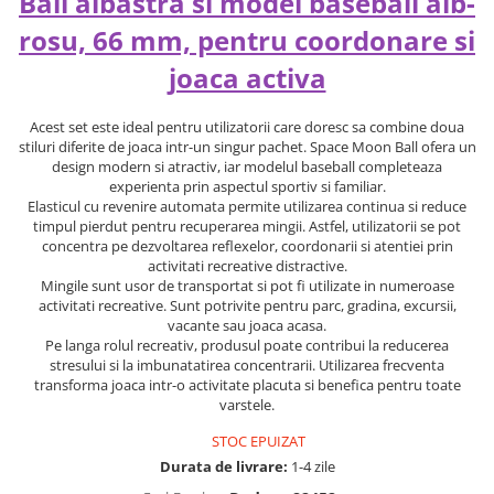
Ball albastra si model baseball alb-
rosu, 66 mm, pentru coordonare si
joaca activa
Acest set este ideal pentru utilizatorii care doresc sa combine doua
stiluri diferite de joaca intr-un singur pachet. Space Moon Ball ofera un
design modern si atractiv, iar modelul baseball completeaza
experienta prin aspectul sportiv si familiar.
Elasticul cu revenire automata permite utilizarea continua si reduce
timpul pierdut pentru recuperarea mingii. Astfel, utilizatorii se pot
concentra pe dezvoltarea reflexelor, coordonarii si atentiei prin
activitati recreative distractive.
Mingile sunt usor de transportat si pot fi utilizate in numeroase
activitati recreative. Sunt potrivite pentru parc, gradina, excursii,
vacante sau joaca acasa.
Pe langa rolul recreativ, produsul poate contribui la reducerea
stresului si la imbunatatirea concentrarii. Utilizarea frecventa
transforma joaca intr-o activitate placuta si benefica pentru toate
varstele.
STOC EPUIZAT
Durata de livrare:
1-4 zile