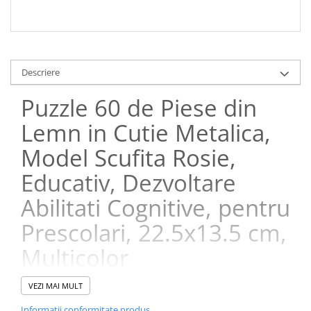
Descriere
Puzzle 60 de Piese din
Lemn in Cutie Metalica,
Model Scufita Rosie,
Educativ, Dezvoltare
Abilitati Cognitive, pentru
Prescolari, 22.5x13.5 cm,
Multicolor
VEZI MAI MULT
Transforma timpul de joaca intr-o experienta educativa cu acest
puzzle din lemn format din 60 de piese, inspirat de povestea
Informatii conformitate produs