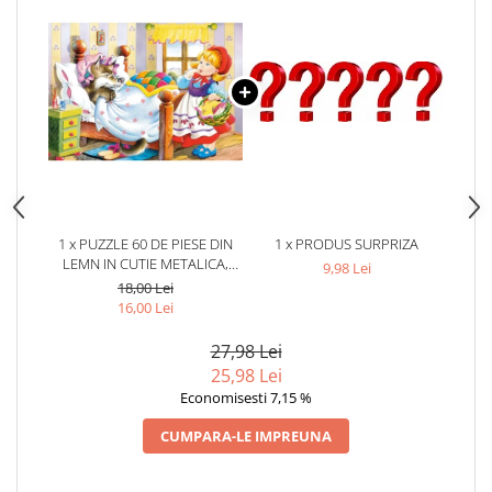
1 x PUZZLE 60 DE PIESE DIN
1 x PRODUS SURPRIZA
LEMN IN CUTIE METALICA,
9,98 Lei
MODEL SCUFITA
18,00 Lei
ROSIE,DEZVOLTARE ABILITATI
16,00 Lei
COGNITIVE, 22.5X13.5 CM,
MULTICOLOR
27,98 Lei
25,98 Lei
Economisesti 7,15 %
CUMPARA-LE IMPREUNA