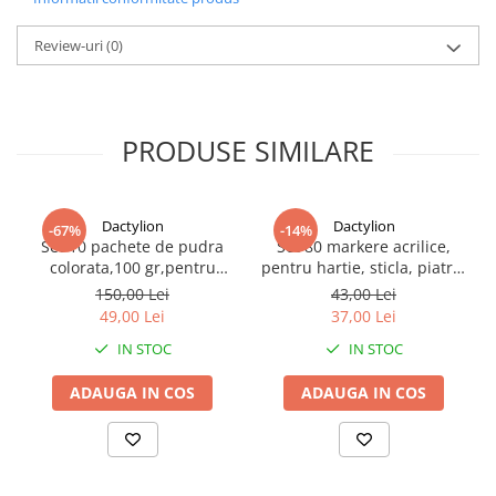
clasica Scufita Rosie. Conceput pentru copii prescolari si scolari
mici, jocul imbina distractia cu invatarea, contribuind la
Review-uri
(0)
dezvoltarea abilitatilor cognitive si a coordonarii motorii intr-un
mod placut si interactiv.
PRODUSE SIMILARE
Dactylion
Dactylion
-67%
-14%
Set 10 pachete de pudra
Set 80 markere acrilice,
colorata,100 gr,pentru
pentru hartie, sticla, piatra,
copii,non toxica,cantitate
lemn, panza, textile, uscare
150,00 Lei
43,00 Lei
pachet 1kg - Multicolor
rapida, multicolor
49,00 Lei
37,00 Lei
IN STOC
IN STOC
ADAUGA IN COS
ADAUGA IN COS