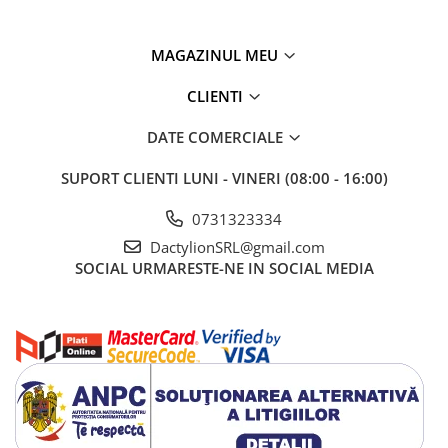
culori si modele, dezvoltandu-si in acelasi timp memoria vizuala si
abilitatile de rezolvare a problemelor. Activitatea poate fi realizata
individual sau impreuna cu familia, contribuind la petrecerea
MAGAZINUL MEU
timpului intr-un mod constructiv.
CLIENTI
DATE COMERCIALE
SUPORT CLIENTI
LUNI - VINERI (08:00 - 16:00)
0731323334
DactylionSRL@gmail.com
SOCIAL
URMARESTE-NE IN SOCIAL MEDIA