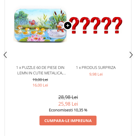
1 x PUZZLE 60 DE PIESE DIN
1 x PRODUS SURPRIZA
LEMN IN CUTIE METALICA,
9,98 Lei
MODEL RATUSTE,
19,00 Lei
DEZVOLTARE ABILITATI
16,00 Lei
COGNITIVE, 22.5X13.5 CM,
MULTICOLOR
28,98 Lei
25,98 Lei
Economisesti 10,35 %
CUMPARA-LE IMPREUNA