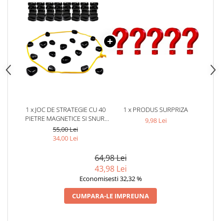
1 x JOC DE STRATEGIE CU 40
1 x PRODUS SURPRIZA
PIETRE MAGNETICE SI SNUR,
9,98 Lei
EDUCATIV, PIETRE 2 CM, PANA
55,00 Lei
LA 4 JUCATORI, SACULET
34,00 Lei
DEPOZITARE, NEGRU
64,98 Lei
43,98 Lei
Economisesti 32,32 %
CUMPARA-LE IMPREUNA