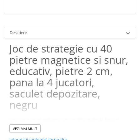
Descriere
Joc de strategie cu 40
pietre magnetice si snur,
educativ, pietre 2 cm,
pana la 4 jucatori,
saculet depozitare,
negru
Descopera un joc captivant care combina strategia, logica si
distractia intr-un mod original si interactiv. Acest joc de strategie
VEZI MAI MULT
magnetic cu 40 de pietre magnetice este conceput pentru a oferi
ore intregi de divertisment atat copiilor, cat si adultilor, fiind ideal
Informatii conformitate produs