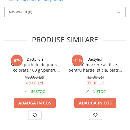
pentru activitati in familie, seri de jocuri, petreceri sau momente
de relaxare alaturi de prieteni.
Review-uri
(0)
PRODUSE SIMILARE
Dactylion
Dactylion
-67%
-14%
Set 10 pachete de pudra
Set 80 markere acrilice,
colorata,100 gr,pentru
pentru hartie, sticla, piatra,
copii,non toxica,cantitate
lemn, panza, textile, uscare
150,00 Lei
43,00 Lei
pachet 1kg - Multicolor
rapida, multicolor
49,00 Lei
37,00 Lei
IN STOC
IN STOC
ADAUGA IN COS
ADAUGA IN COS