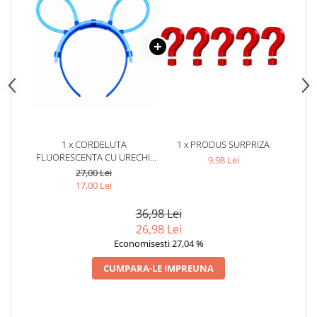
1 x CORDELUTA
1 x PRODUS SURPRIZA
FLUORESCENTA CU URECHI,
9,98 Lei
ACCESORIU GLOW PARTY,
27,00 Lei
DECORATIVA, PLASTIC,
17,00 Lei
ALBASTRU
36,98 Lei
26,98 Lei
Economisesti 27,04 %
CUMPARA-LE IMPREUNA