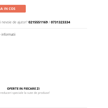
A IN COS
i nevoie de ajutor?
0215551169
/
0731323334
informatii
OFERTE IN FIECARE ZI
 reduceri speciale la sute de produse!