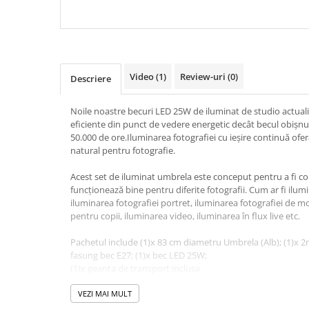
Video
(1)
Review-uri
(0)
Descriere
Noile noastre becuri LED 25W de iluminat de studio actuali
eficiente din punct de vedere energetic decât becul obișnui
50.000 de ore.Iluminarea fotografiei cu ieșire continuă ofer
natural pentru fotografie.
Acest set de iluminat umbrela este conceput pentru a fi c
funcționează bine pentru diferite fotografii. Cum ar fi ilum
iluminarea fotografiei portret, iluminarea fotografiei de mo
pentru copii, iluminarea video, iluminarea în flux live etc.
Pachetul include (1)x 83 cm diametru Umbrela (Alb); (1)x 2
fasung bec E27; (1)x bec LED 25W;
(1)x geanta de transport inclusa
VEZI MAI MULT
Caracteristici: