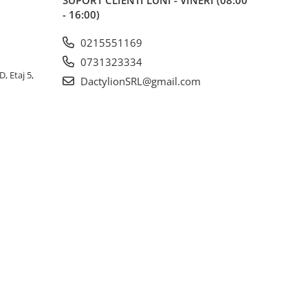
SUPORT CLIENTI
LUNI - VINERI (08:00
- 16:00)
0215551169
0731323334
, Etaj 5,
DactylionSRL@gmail.com