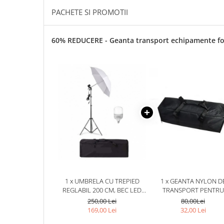
PACHETE SI PROMOTII
60% REDUCERE - Geanta transport echipamente f
1 x UMBRELA CU TREPIED
1 x GEANTA NYLON D
REGLABIL 200 CM, BEC LED
TRANSPORT PENTRU
25W, GEANTA DE TRANSPORT
ECHIPAMENTE FOTO,LUM
250,00 Lei
80,00Lei
INCLUSA
STUDIO,DIMENSIUNI
169,00 Lei
32,00 Lei
70X18X20 CM