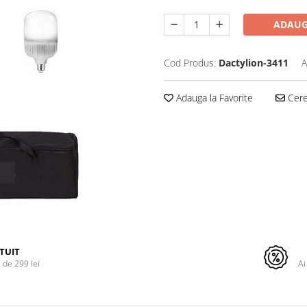
ADAUG
Cod Produs:
Dactylion-3411
A
Adauga la Favorite
Cere 
TUIT
de 299 lei
Ai