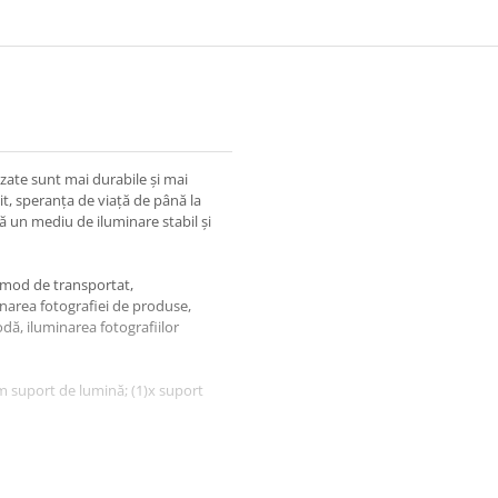
zate sunt mai durabile și mai
t, speranța de viață de până la
ă un mediu de iluminare stabil și
omod de transportat,
inarea fotografiei de produse,
dă, iluminarea fotografiilor
m suport de lumină; (1)x suport