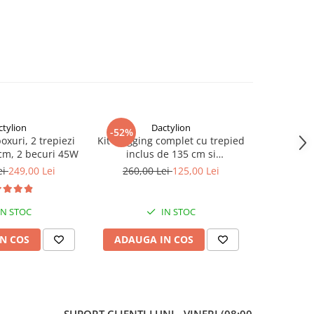
ctylion
Dactylion
-52%
-40%
boxuri, 2 trepiezi
Kit Vlogging complet cu trepied
Panza fun
 cm, 2 becuri 45W
inclus de 135 cm si
bumbac,d
telecomanda bluetooth
c
ei
249,00 Lei
260,00 Lei
125,00 Lei
150,
IN STOC
IN STOC
N COS
ADAUGA IN COS
ADAUG