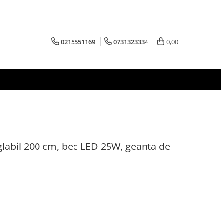
0215551169
0731323334
0,00
glabil 200 cm, bec LED 25W, geanta de