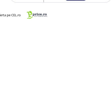
ona clienții cu rezultatele dvs.
ri, spiralate,LED, cu
ferta pe CEL.ro
tate de 5500K, lumina perfecta
 de majoritatea fotografilor
LED de 75-105W cu telecomanda
na de zi naturala, lumina rece
ioara, acestia pot sustine o
timea maxima de 200 cm.
l acestora este format din 3
 echipamente foto-video, precum