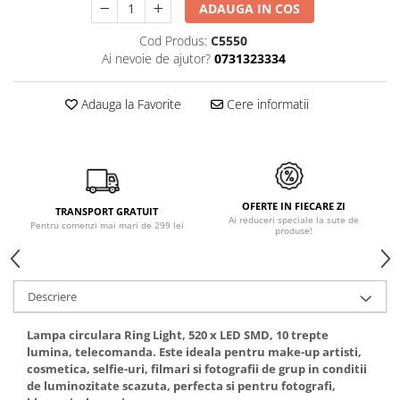
ADAUGA IN COS
Cod Produs:
C5550
Ai nevoie de ajutor?
0731323334
Adauga la Favorite
Cere informatii
OFERTE IN FIECARE ZI
TRANSPORT GRATUIT
Ai reduceri speciale la sute de
Pentru comenzi mai mari de 299 lei
produse!
Descriere
Lampa circulara Ring Light, 520 x LED SMD, 10 trepte
lumina, telecomanda. Este ideala pentru make-up artisti,
cosmetica, selfie-uri, filmari si fotografii de grup in conditii
de luminozitate scazuta, perfecta si pentru fotografi,