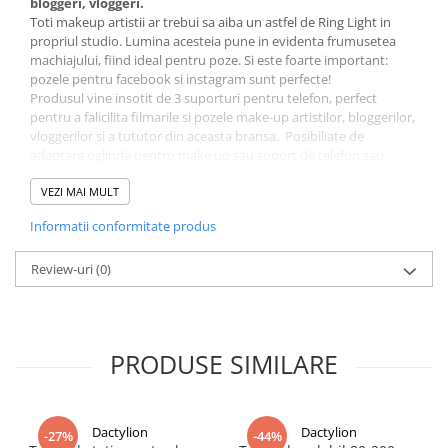
bloggeri, vloggeri.
Toti makeup artistii ar trebui sa aiba un astfel de Ring Light in
propriul studio. Lumina acesteia pune in evidenta frumusetea
machiajului, fiind ideal pentru poze. Si este foarte important:
pozele pentru facebook si instagram sunt perfecte!
Produsul vine insotit de 3 suporturi pentru telefon, perfect
pentru a falicilita filmarile si pozele make-up artistilor, bloggerilor,
vloggerilor si a tututor din aceasta bransa. Posibiliate de
adaptare oglinda pentru make up sau suport de telefon sau
aparat foto video, iar suportul (stativul) va ofera posibilitatea sa o
fixati in pozitia ideala.
VEZI MAI MULT
Nici nu mai este nevoie de filtru sau editare.
Informatii conformitate produs
Caracteristici generale:
Sursa de lumina: LED SMD
Review-uri
(0)
Tip lampa: Circular
Conectivitate : Priza
Numar LED-uri: 520
Este prevazuta cu 3 suporturi pentru telefon
PRODUSE SIMILARE
Bratul flexibil ajuta la reglarea ideala a cadrului pentru o pozitie
optima
Datorita designului special, lampa este usoara si portabila
Culoarea luminii poate fi selectata din telecomanda: lumina
Dactylion
Dactylion
-27%
-44%
alba/calda, neutra