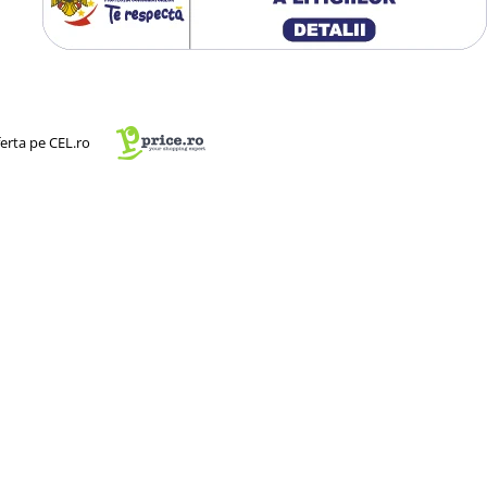
ona clienții cu rezultatele dvs.
ri, spiralate,LED, cu
tate de 5500K, lumina perfecta
ferta pe CEL.ro
 de majoritatea fotografilor
LED de 75-105W cu telecomanda
na de zi naturala, lumina rece
ioara, acestia pot sustine o
timea maxima de 200 cm.
l acestora este format din 3
 echipamente foto-video, precum