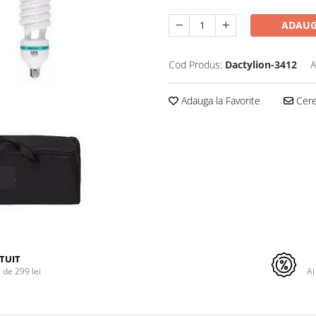
ADAUG
Cod Produs:
Dactylion-3412
A
Adauga la Favorite
Cere 
TUIT
de 299 lei
Ai