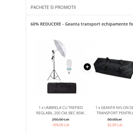
PACHETE SI PROMOTII
60% REDUCERE - Geanta transport echipamente f
1 x UMBRELA CU TREPIED
1 x GEANTA NYLON D
REGLABIL 200 CM, BEC 85W,
TRANSPORT PENTRU
GEANTA DE TRANSPORT
ECHIPAMENTE FOTO,LUM
250,00 Lei
80,00Lei
INCLUSA
STUDIO,DIMENSIUNI
169,00 Lei
32,00 Lei
70X18X20 CM