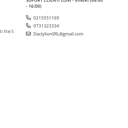
SUPORT CLIENTI
LUNI - VINERI (08:00
- 16:00)
0215551169
0731323334
, Etaj 5,
DactylionSRL@gmail.com