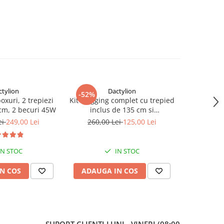
ctylion
Dactylion
-52%
-40%
boxuri, 2 trepiezi
Kit Vlogging complet cu trepied
Panza fun
 cm, 2 becuri 45W
inclus de 135 cm si
bumbac,d
telecomanda bluetooth
c
ei
249,00 Lei
260,00 Lei
125,00 Lei
150,
IN STOC
IN STOC
N COS
ADAUGA IN COS
ADAUG