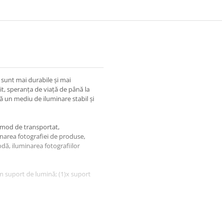
 sunt mai durabile și mai
t, speranța de viață de până la
ă un mediu de iluminare stabil și
omod de transportat,
inarea fotografiei de produse,
dă, iluminarea fotografiilor
m suport de lumină; (1)x suport