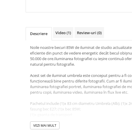
Video
(1)
Review-uri
(0)
Descriere
Noile noastre becuri 85W de iluminat de studio actualizate
eficiente din punct de vedere energetic decât becul obișnui
50.000 de ore.Iluminarea fotografiei cu ieșire continuă ofer
natural pentru fotografie.
Acest set de iluminat umbrela este conceput pentru a fi c
funcționează bine pentru diferite fotografii. Cum ar fi ilum
iluminarea fotografiei portret, iluminarea fotografiei de mo
pentru copii, iluminarea video, iluminarea în flux live etc.
Pachetul include (1)x 83 cm diametru Umbrela (Alb); (1)x 2
fasung bec E27; (1)x bec 85W;
(1)x geanta de transport
VEZI MAI MULT
Caracteristici: