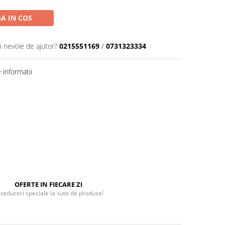
A IN COS
i nevoie de ajutor?
0215551169
/
0731323334
informatii
OFERTE IN FIECARE ZI
 reduceri speciale la sute de produse!