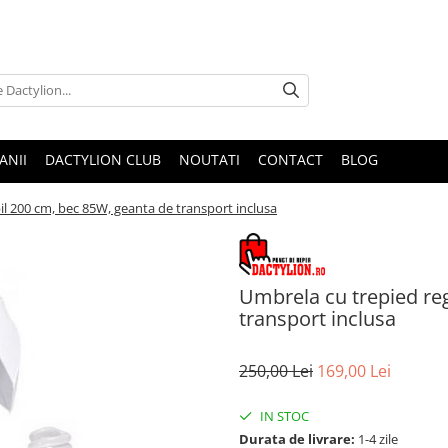
ANII
DACTYLION CLUB
NOUTATI
CONTACT
BLOG
il 200 cm, bec 85W, geanta de transport inclusa
Umbrela cu trepied reg
transport inclusa
250,00 Lei
169,00 Lei
IN STOC
Durata de livrare:
1-4 zile