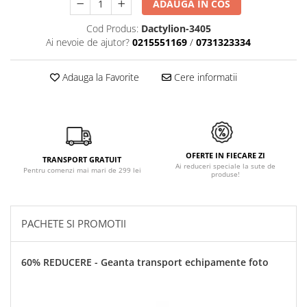
ADAUGA IN COS
Cod Produs:
Dactylion-3405
Ai nevoie de ajutor?
0215551169
/
0731323334
Adauga la Favorite
Cere informatii
OFERTE IN FIECARE ZI
TRANSPORT GRATUIT
Ai reduceri speciale la sute de
Pentru comenzi mai mari de 299 lei
produse!
PACHETE SI PROMOTII
60% REDUCERE - Geanta transport echipamente foto