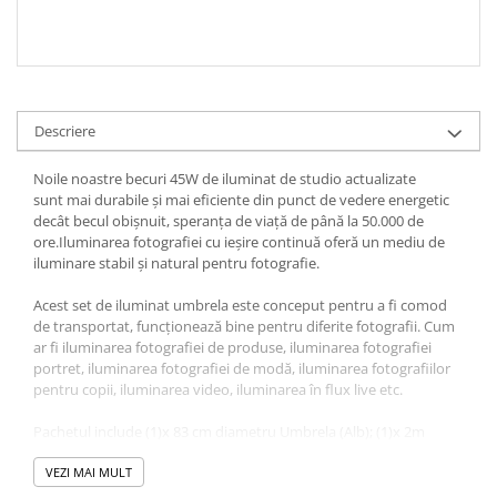
Descriere
Noile noastre becuri 45W de iluminat de studio actualizate
sunt mai durabile și mai eficiente din punct de vedere energetic
decât becul obișnuit, speranța de viață de până la 50.000 de
ore.Iluminarea fotografiei cu ieșire continuă oferă un mediu de
iluminare stabil și natural pentru fotografie.
Acest set de iluminat umbrela este conceput pentru a fi comod
de transportat, funcționează bine pentru diferite fotografii. Cum
ar fi iluminarea fotografiei de produse, iluminarea fotografiei
portret, iluminarea fotografiei de modă, iluminarea fotografiilor
pentru copii, iluminarea video, iluminarea în flux live etc.
Pachetul include (1)x 83 cm diametru Umbrela (Alb); (1)x 2m
suport de lumină; (1)x suport fasung bec E27; (1)x bec 45W
VEZI MAI MULT
Caracteristici: