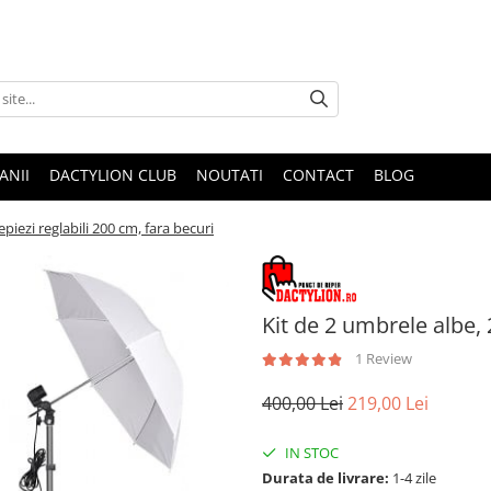
ANII
DACTYLION CLUB
NOUTATI
CONTACT
BLOG
epiezi reglabili 200 cm, fara becuri
Kit de 2 umbrele albe, 
1 Review
400,00 Lei
219,00 Lei
IN STOC
Durata de livrare:
1-4 zile