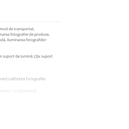
omod de transportat,
inarea fotografiei de produse,
dă, iluminarea fotografiilor
m suport de lumină; (2)x suport
ineți calitatea fotografiei
erindu-i o rezistență