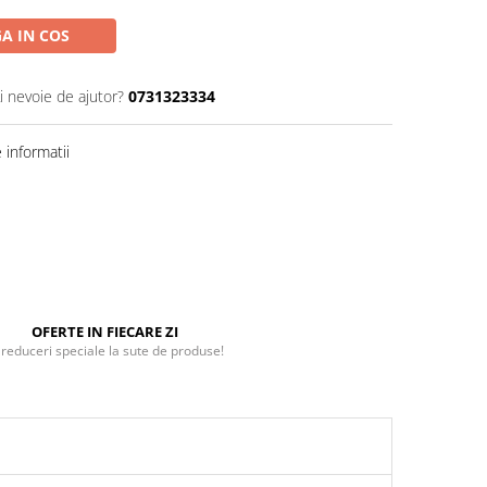
A IN COS
i nevoie de ajutor?
0731323334
informatii
OFERTE IN FIECARE ZI
 reduceri speciale la sute de produse!