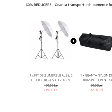
60% REDUCERE - Geanta transport echipamente f
1 x KIT DE 2 UMBRELE ALBE, 2
1 x GEANTA NYLON D
TREPIEZI REGLABILI 200 CM,
TRANSPORT PENTRU
FARA BECURI
ECHIPAMENTE FOTO,LUM
400,00 Lei
80,00Lei
STUDIO,DIMENSIUNI
219,00 Lei
32,00 Lei
70X18X20 CM