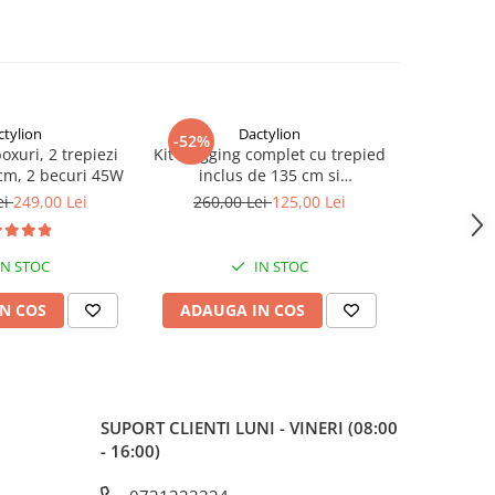
ctylion
Dactylion
-52%
-40%
boxuri, 2 trepiezi
Kit Vlogging complet cu trepied
Panza fun
 cm, 2 becuri 45W
inclus de 135 cm si
bumbac,d
telecomanda bluetooth
c
ei
249,00 Lei
260,00 Lei
125,00 Lei
150,
IN STOC
IN STOC
N COS
ADAUGA IN COS
ADAUG
SUPORT CLIENTI
LUNI - VINERI (08:00
- 16:00)