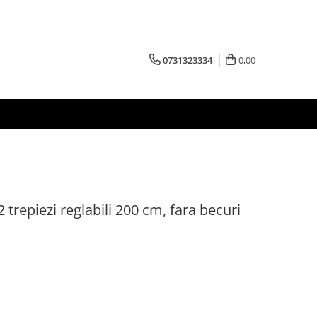
0731323334
0,00
2 trepiezi reglabili 200 cm, fara becuri