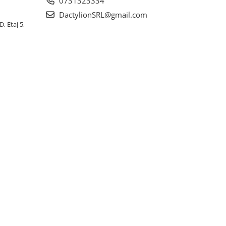
0731323334
DactylionSRL@gmail.com
, Etaj 5,