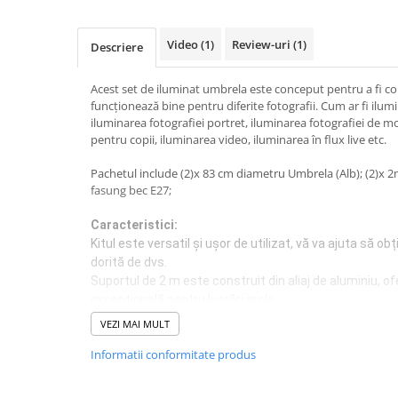
Video
(1)
Review-uri
(1)
Descriere
Acest set de iluminat umbrela este conceput pentru a fi c
funcționează bine pentru diferite fotografii. Cum ar fi ilum
iluminarea fotografiei portret, iluminarea fotografiei de mo
pentru copii, iluminarea video, iluminarea în flux live etc.
Pachetul include (2)x 83 cm diametru Umbrela (Alb); (2)x 2
fasung bec E27;
Caracteristici:
Kitul este versatil și ușor de utilizat, vă va ajuta să obț
dorită de dvs.
Suportul de 2 m este construit din aliaj de aluminiu, of
excepțională pentru lucrări grele.
VEZI MAI MULT
Specificații:
Umbrela
Informatii conformitate produs
Material: material din nailon, ax din aluminiu
Diametru: 83cm / 32.7in