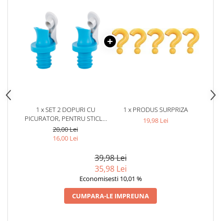
1 x SET 2 DOPURI CU
1 x PRODUS SURPRIZA
PICURATOR, PENTRU STICLE
19,98 Lei
DE ULEI, OTET,
20,00 Lei
PLASTIC/CAUCIUC,
16,00 Lei
REUTILIZABILE, 5.5 X 1.8 CM,
ALBASTRU/ALB
39,98 Lei
35,98 Lei
Economisesti 10,01 %
CUMPARA-LE IMPREUNA