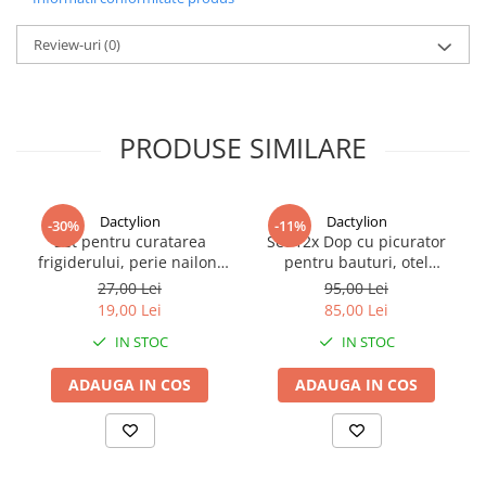
accesorii sunt ideale pentru utilizare zilnica, atat in mediul casnic,
cat si in restaurante sau spatii horeca.
Review-uri
(0)
PRODUSE SIMILARE
Dactylion
Dactylion
-30%
-11%
Set pentru curatarea
Set 12x Dop cu picurator
frigiderului, perie nailon,
pentru bauturi, otel
racleta, ac, seringa, furtun,
inoxidabil, 10.8 x 2.9 cm,
27,00 Lei
95,00 Lei
otel/plastic, alb
negru
19,00 Lei
85,00 Lei
IN STOC
IN STOC
ADAUGA IN COS
ADAUGA IN COS
Designul inteligent al picuratorului permite turnarea uniforma si
constanta a lichidului, evitand scurgerile accidentale sau
picurarea excesiva. Astfel, poti controla exact cantitatea utilizata,