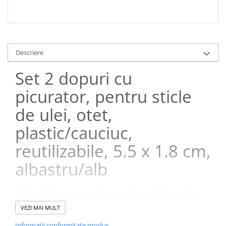
Descriere
Set 2 dopuri cu
picurator, pentru sticle
de ulei, otet,
plastic/cauciuc,
reutilizabile, 5.5 x 1.8 cm,
albastru/alb
Acest set de dopuri cu picurator reprezinta o solutie practica si
eficienta pentru orice bucatarie moderna, oferind control precis
VEZI MAI MULT
asupra dozarii lichidelor precum uleiul, otetul, sosurile sau
siropurile. Proiectate pentru a elimina risipa si murdaria, aceste
Informatii conformitate produs