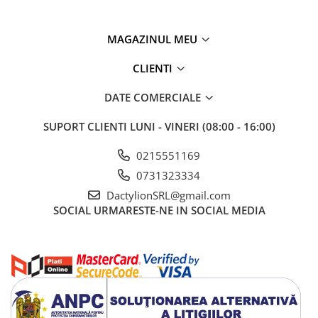
fie ca pregatesti salate, gatesti sau adaugi un plus de aroma
preparatelor. Sistemul anti-picurare contribuie la mentinerea
curateniei pe masa sau blat, reducand necesitatea curatarii
MAGAZINUL MEU
frecvente.
CLIENTI
DATE COMERCIALE
SUPORT CLIENTI
LUNI - VINERI (08:00 - 16:00)
0215551169
0731323334
DactylionSRL@gmail.com
SOCIAL
URMARESTE-NE IN SOCIAL MEDIA
Fabricate din plastic rezistent si cauciuc flexibil, dopurile asigura o