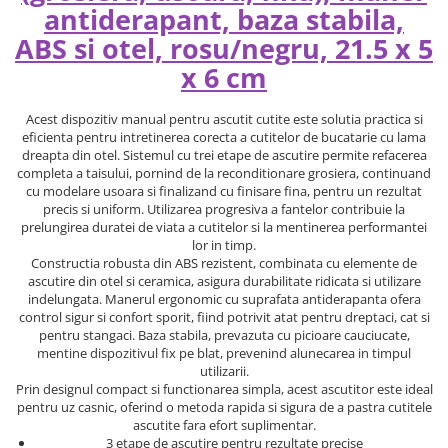
antiderapant, baza stabila,
ABS si otel, rosu/negru, 21.5 x 5
x 6 cm
Acest dispozitiv manual pentru ascutit cutite este solutia practica si
eficienta pentru intretinerea corecta a cutitelor de bucatarie cu lama
dreapta din otel. Sistemul cu trei etape de ascutire permite refacerea
completa a taisului, pornind de la reconditionare grosiera, continuand
cu modelare usoara si finalizand cu finisare fina, pentru un rezultat
precis si uniform. Utilizarea progresiva a fantelor contribuie la
prelungirea duratei de viata a cutitelor si la mentinerea performantei
lor in timp.
Constructia robusta din ABS rezistent, combinata cu elemente de
ascutire din otel si ceramica, asigura durabilitate ridicata si utilizare
indelungata. Manerul ergonomic cu suprafata antiderapanta ofera
control sigur si confort sporit, fiind potrivit atat pentru dreptaci, cat si
pentru stangaci. Baza stabila, prevazuta cu picioare cauciucate,
mentine dispozitivul fix pe blat, prevenind alunecarea in timpul
utilizarii.
Prin designul compact si functionarea simpla, acest ascutitor este ideal
pentru uz casnic, oferind o metoda rapida si sigura de a pastra cutitele
ascutite fara efort suplimentar.
3 etape de ascutire pentru rezultate precise