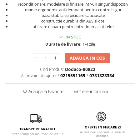
reconditionare, modelare si finisare intr-un singur dispozitiv
maner ergonomic antiderapant pentru control sigur
baza stabila cu picioare cauciucate
constructie durabila din ABS si otel
utilizare usoara pentru intretinerea cutitelor
IN STOC
Durata de livrare:
1-4 zile
ADAUGA IN COS
Cod Produs:
Dodaco-80822
Ai nevoie de ajutor?
0215551169
/
0731323334
Adauga la Favorite
Cere informatii
OFERTE IN FIECARE ZI
TRANSPORT GRATUIT
Ai reduceri speciale la sute de
Pentru comenzi mai mari de 299 lei
produse!