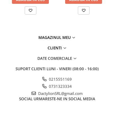
MAGAZINUL MEU
CLIENTI
Este ideal pentru cutitele de bucatarie cu lama dreapta din otel si
DATE COMERCIALE
reprezinta o solutie rapida pentru intretinerea corecta a lamelor,
mentinand performanta lor intacta.
SUPORT CLIENTI
LUNI - VINERI (08:00 - 16:00)
0215551169
0731323334
DactylionSRL@gmail.com
SOCIAL
URMARESTE-NE IN SOCIAL MEDIA