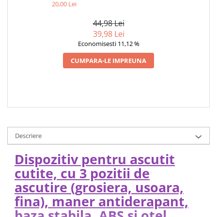
USOARA, FINA), MANER
20,00 Lei
ANTIDERAPANT, BAZA
STABILA, ABS SI OTEL,
44,98 Lei
ROSU/NEGRU, 21.5 X 5 X 6 CM
39,98 Lei
Economisesti 11,12 %
CUMPARA-LE IMPREUNA
Descriere
Dispozitiv pentru ascutit
cutite, cu 3 pozitii de
ascutire (grosiera, usoara,
fina), maner antiderapant,
baza stabila, ABS si otel,