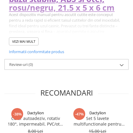
rosu/negru, 21.5 x 5 x 6 cm
Acest dispozitiv manual pentru ascutit cutite este conceput
pentru a reda rapid si eficient taisul cutitelor din otel inoxidabil,
fiind ideal pentru uzul casnic. Prevazut cu trei fante distincte –
grosiera, usoara si fina
– aparatul permite o ascutire
progresiva, de la reconditionare profunda pana la finisare precisa,
VEZI MAI MULT
astfel incat cutitele sa ramana mereu aspre si pregatite pentru
utilizare.
Informatii conformitate produs
Review-uri
(0)
RECOMANDARI
Dactylion
Dactylion
-38%
-47%
Cuier autoadeziv, rotativ
Set 5 lavete
180°, impermeabil, PVC/otel
multifunctionale pentru
inoxidabil, 5.5x5.5 cm,
bucatarie, strat dublu,
8,00 Lei
15,00 Lei