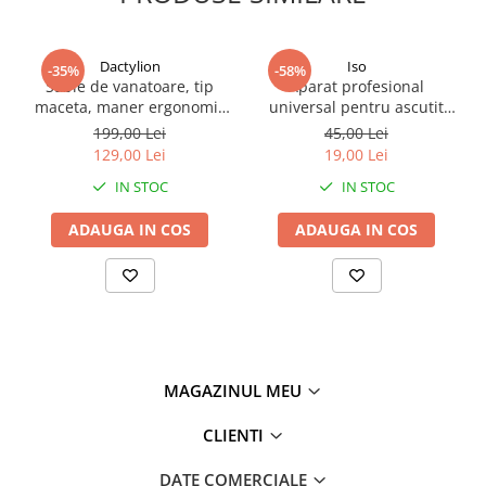
Dactylion
Iso
-35%
-58%
Sabie de vanatoare, tip
Aparat profesional
maceta, maner ergonomic
universal pentru ascutit
din lemn, otel inoxidabil, 70
cutite,cu maner anti
199,00 Lei
45,00 Lei
cm, husa inclusa
alunecare si 3 niveluri
129,00 Lei
19,00 Lei
IN STOC
IN STOC
ADAUGA IN COS
ADAUGA IN COS
MAGAZINUL MEU
CLIENTI
DATE COMERCIALE