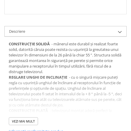
Descriere
CONSTRUCȚIE SOLIDĂ
- mânerul este durabil și realizat foarte
solid, datorită căruia poate rezista cu ușurință la greutatea unui
televizor în dimensiuni de la 26 până la chiar 55 ”.
Structura solidă
garantează montarea în siguranță pe perete și permite orice
manipulare a receptorului în timpul utilizării, fără riscul de a
distruge televizorul.
REGLARE UNGHI DE INCLINAȚIE
- cu o singură mișcare puteți
regla cu ușurință unghiul de înclinare al receptorului în funcție de
preferințele și opțiunile de spațiu.
Unghiul de înclinare al
televizorului poate fi setat în intervalul de la + 8 ° până la -5 °, deci
va funcționa bine atât cu televizoarele atârnate sus pe perete, cât
și cu cele atârnate destul de jos.
CONSTRUCȚIE PLATĂ
- televizorul montat aderă perfect la
perete, după plierea completă a suportului, distanța minimă de
perete este mică.
VEZI MAI MULT
Distanța de la perete poate fi reglată în
intervalul de 75-400 mm.