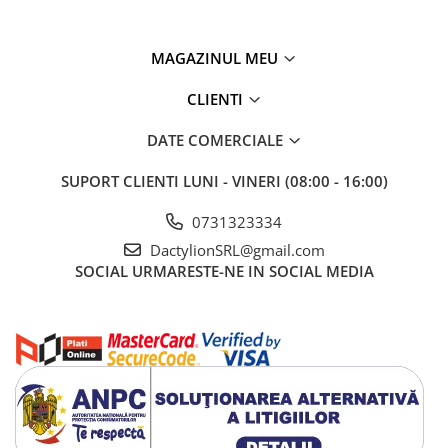
SPECIFICAȚII
MAGAZINUL MEU
culoare neagra
controlul vitezei (număr de grade): 180 °
reglarea înclinării (în câte grade): + 5 ° până la -5 °
CLIENTI
reglarea distanței de la perete (interval): 75-400 mm
destinație (inch): de la 26 la 55 "
DATE COMERCIALE
Vesa: 100x100mm;
200x100mm;
300x300mm;
400x400mm
sarcina maxima: 32 kg
SUPORT CLIENTI
LUNI - VINERI (08:00 - 16:00)
dimensiuni (lungime / lățime / înălțime): 50 / ~ 45 / ~ 45 cm
greutate: 2,5 kg
0731323334
greutate cu ambalaj: 2,9 kg
DactylionSRL@gmail.com
INCLUS
SOCIAL
URMARESTE-NE IN SOCIAL MEDIA
mâner
elemente de montare (grile, șuruburi, șaibe etc.)
2x Velcro
Un suport TV reglabil de înaltă calitate este o
modalitate de a economisi spațiu în camera de zi,
bucătărie sau dormitor.
Uitați de standurile TV
care au încetat de mult să fie la modă și ocupă mult