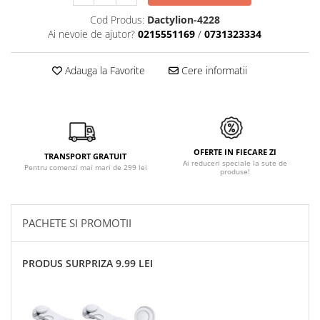
Cod Produs:
Dactylion-4228
Ai nevoie de ajutor?
0215551169
/
0731323334
Adauga la Favorite
Cere informatii
OFERTE IN FIECARE ZI
TRANSPORT GRATUIT
Ai reduceri speciale la sute de
Pentru comenzi mai mari de 299 lei
produse!
PACHETE SI PROMOTII
PRODUS SURPRIZA 9.99 LEI