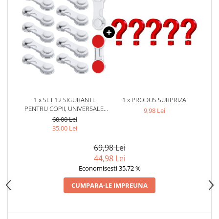
1 x SET 12 SIGURANTE
1 x PRODUS SURPRIZA
PENTRU COPII, UNIVERSALE,
9,98 Lei
PENTRU USI, SERTARE,
60,00 Lei
DULAPURI, PLASTIC, 9 CM,
35,00 Lei
ALB
69,98 Lei
44,98 Lei
Economisesti 35,72 %
CUMPARA-LE IMPREUNA