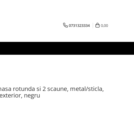
0731323334
0,00
masa rotunda si 2 scaune, metal/sticla,
exterior, negru