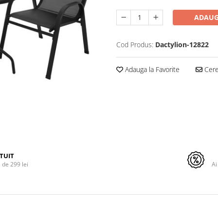
ADAUG
Cod Produs:
Dactylion-12822
Adauga la Favorite
Cere 
TUIT
de 299 lei
Ai