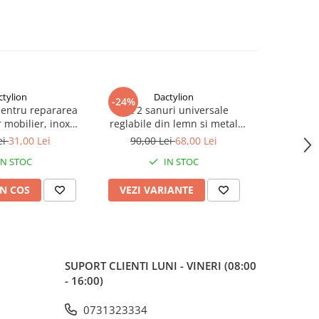
ctylion
Dactylion
-24%
-73%
pentru repararea
Set 2 sanuri universale
Maner ferea
 mobilier, inox
reglabile din lemn si metal
2 chei, i
suruburi incluse, 9
pentru largit si alungit
model univ
ei
31,00 Lei
90,00 Lei
68,00 Lei
70,0
, argintiu
incaltamintea – Dispozitiv
IN STOC
IN STOC
profesional pentru pantofi,
adidasi si ghete
N COS
VEZI VARIANTE
ADAUG
SUPORT CLIENTI
LUNI - VINERI (08:00
- 16:00)
0731323334