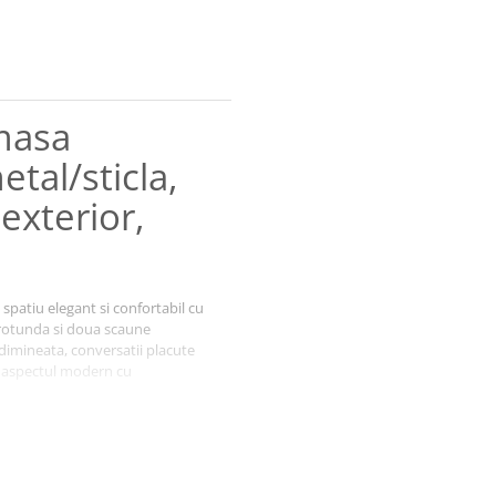
 masa
tal/sticla,
exterior,
spatiu elegant si confortabil cu
 rotunda si doua scaune
dimineata, conversatii placute
a aspectul modern cu