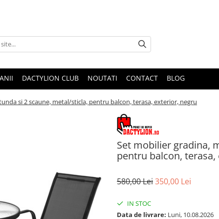
ANII
DACTYLION CLUB
NOUTATI
CONTACT
BLOG
unda si 2 scaune, metal/sticla, pentru balcon, terasa, exterior, negru
Set mobilier gradina, 
pentru balcon, terasa, 
580,00 Lei
350,00 Lei
IN STOC
Data de livrare:
Luni, 10.08.2026