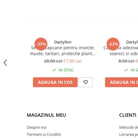
Dactylion
Dactyl
-39%
-63%
Set 20 capcane pentru insecte,
Capcana adeziva
muste, tantari, protectie plante,
soareci si sobo
autoadezive, fata-verso, 10 x 15
puternic, 16 
28,00 Lei
17,00 Lei
8,00 Lei
3
cm, galben
toxica, fara mir
IN STOC
IN 
usoa
ADAUGA IN COS
ADAUGA IN 
MAGAZINUL MEU
CLIENTI
Despre noi
Metode de
Termeni si Conditii
Livrarea 