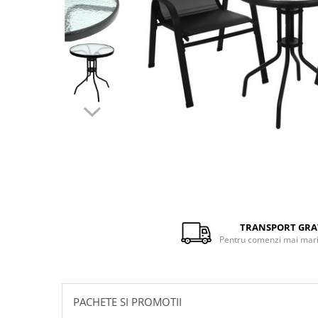
Distribuie
pe
Facebook
TRANSPORT GRA
Pentru comenzi mai mari 
PACHETE SI PROMOTII