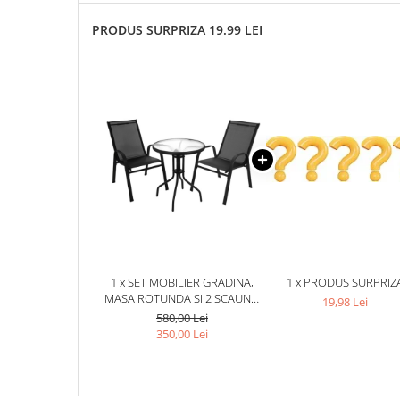
PRODUS SURPRIZA 19.99 LEI
1 x SET MOBILIER GRADINA,
1 x PRODUS SURPRIZ
MASA ROTUNDA SI 2 SCAUNE,
19,98 Lei
METAL/STICLA, PENTRU
580,00 Lei
BALCON, TERASA, EXTERIOR,
350,00 Lei
NEGRU