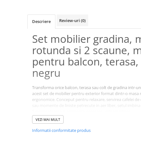
Review-uri
(0)
Descriere
Set mobilier gradina,
rotunda si 2 scaune, me
pentru balcon, terasa, 
negru
Transforma orice balcon, terasa sau colt de gradina intr-un 
acest set de mobilier pentru exterior format dintr-o masa
ergonomice. Conceput pentru relaxare, servirea cafelei de 
sau momente de liniste petrecute in aer liber, setul imbin
functionalitatea si rezistenta necesare utilizarii zilnice.
VEZI MAI MULT
Informatii conformitate produs