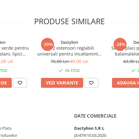
PRODUSE SIMILARE
ion
Dactylion
Da
-30%
-28%
 verde pentru
Set 2 extensori reglabili
Set 12 placi 
lani, lipici
universali pentru incaltaminte,
balamalelor
x 21 cm, non
pantofi si adidasi – Largitor
rezistent, 72 
,00 Lei
70,00 Lei
49,00 Lei
43,00 L
os, utilizare
profesional pentru confort si
x 9 cm
STOC
IN STOC
ra
ajustare personalizata
COS
VEZI VARIANTE
ADAUGA I
DATE COMERCIALE
 Plata
Dactylion S.R.L
produselor
J3/479/10.03.2020