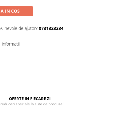
A IN COS
Ai nevoie de ajutor?
0731323334
informatii
OFERTE IN FIECARE ZI
 reduceri speciale la sute de produse!