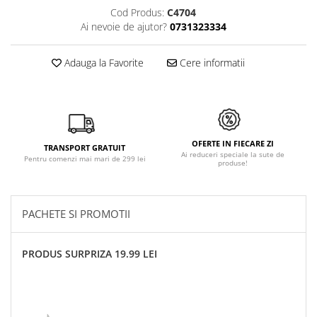
Cod Produs:
C4704
Ai nevoie de ajutor?
0731323334
Adauga la Favorite
Cere informatii
OFERTE IN FIECARE ZI
TRANSPORT GRATUIT
Ai reduceri speciale la sute de
Pentru comenzi mai mari de 299 lei
produse!
PACHETE SI PROMOTII
PRODUS SURPRIZA 19.99 LEI