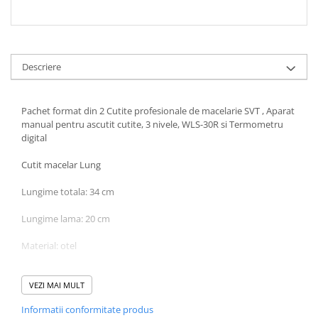
Descriere
Pachet format din 2 Cutite profesionale de macelarie SVT , Aparat
manual pentru ascutit cutite, 3 nivele, WLS-30R si Termometru
digital
Cutit macelar Lung
Lungime totala: 34 cm
Lungime lama: 20 cm
Material: otel
Maner material plastic.
VEZI MAI MULT
Cutit profesional pentru dezosat
Informatii conformitate produs