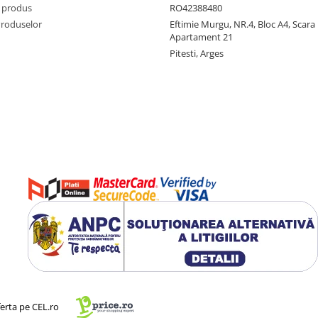
 produs
RO42388480
Produselor
Eftimie Murgu, NR.4, Bloc A4, Scara D
Apartament 21
Pitesti, Arges
ferta pe CEL.ro