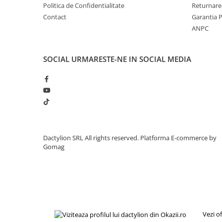
Politica de Confidentialitate
Returnare
Compatibil cu majoritatea sticlelor din plastic
Contact
Garantia 
Permite udare controlata
Reduce risipa de apa
ANPC
Potrivit pentru ghivece, jardiniere si gradina
Usor de curatat si reutilizat
SOCIAL
URMARESTE-NE IN SOCIAL MEDIA
Dactylion SRL All rights reserved.
Platforma E-commerce by
Gomag
Vezi o