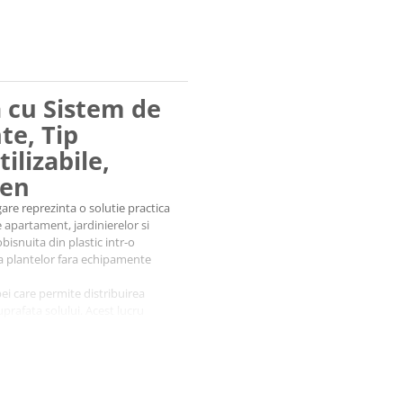
a cu Sistem de
nte, Tip
ilizabile,
ben
gare reprezinta o solutie practica
e apartament, jardinierelor si
bisnuita din plastic intr-o
rea plantelor fara echipamente
ei care permite distribuirea
uprafata solului. Acest lucru
xcesive a frunzelor, oferind o
majoritatea sticlelor standard
c de udare. Datorita
t usor de depozitat si