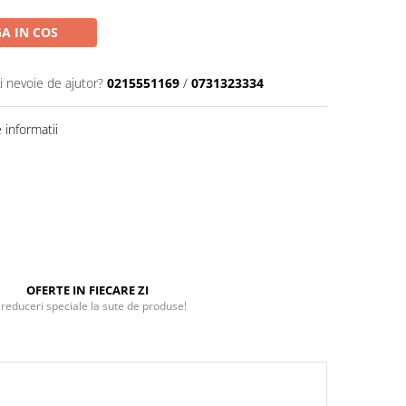
A IN COS
i nevoie de ajutor?
0215551169
/
0731323334
informatii
OFERTE IN FIECARE ZI
 reduceri speciale la sute de produse!