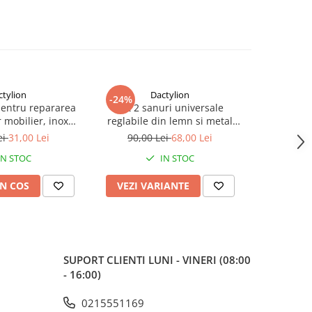
ctylion
Dactylion
-24%
-73%
pentru repararea
Set 2 sanuri universale
Maner ferea
 mobilier, inox
reglabile din lemn si metal
2 chei, i
suruburi incluse, 9
pentru largit si alungit
model univ
ei
31,00 Lei
90,00 Lei
68,00 Lei
70,0
, argintiu
incaltamintea – Dispozitiv
IN STOC
IN STOC
profesional pentru pantofi,
adidasi si ghete
N COS
VEZI VARIANTE
ADAUG
SUPORT CLIENTI
LUNI - VINERI (08:00
- 16:00)
0215551169