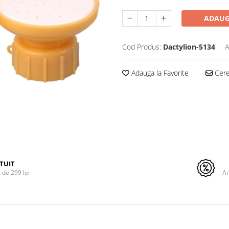
ADAUG
Cod Produs:
Dactylion-5134
A
Adauga la Favorite
Cere 
TUIT
de 299 lei
Ai