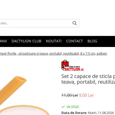
ANII
DACTYLION CLUB
NOUTATI
CONTACT
BLOG
igat florile , stropitoare si teava, portabil, reutilizabil, 8 x 7.5 cm, galben
Set 2 capace de sticla p
teava, portabil, reutili
11,00 Lei
9,00 Lei
IN STOC
Data de livrare:
Marti, 11.08.2026