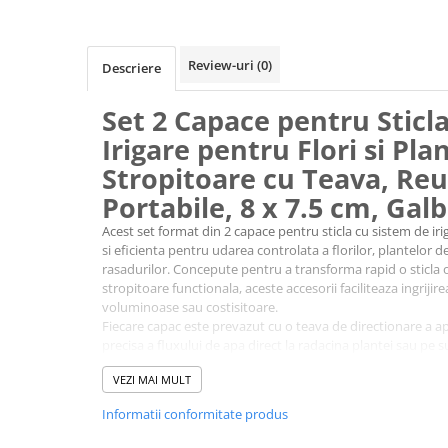
Review-uri
(0)
Descriere
Set 2 Capace pentru Sticl
Irigare pentru Flori si Pla
Stropitoare cu Teava, Reut
Portabile, 8 x 7.5 cm, Gal
Acest set format din 2 capace pentru sticla cu sistem de iri
si eficienta pentru udarea controlata a florilor, plantelor d
rasadurilor. Concepute pentru a transforma rapid o sticla o
stropitoare functionala, aceste accesorii faciliteaza ingriji
voluminoase sau costisitoare.
Fiecare capac este prevazut cu o teava de directionare a ap
precisa a fluxului de apa direct la radacina plantei sau pe s
contribuie la reducerea risipei de apa si la evitarea udarii e
VEZI MAI MULT
hidratare mai eficienta si mai controlata.
Montarea este simpla si rapida. Capacul se insurubeaza pe 
Informatii conformitate produs
din plastic, transformandu-le instant intr-un sistem practi
dimensiunilor compacte si greutatii reduse, accesoriile sun