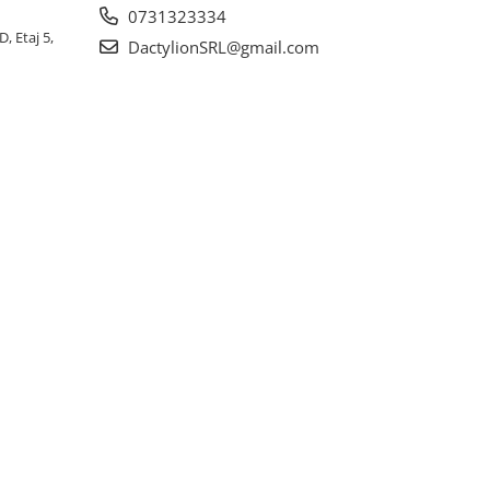
0731323334
, Etaj 5,
DactylionSRL@gmail.com