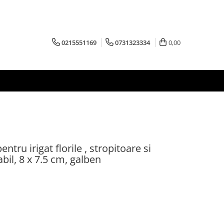
0215551169
0731323334
0,00
entru irigat florile , stropitoare si
zabil, 8 x 7.5 cm, galben