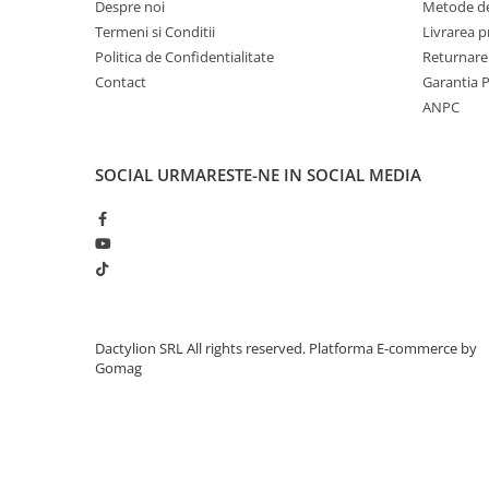
Despre noi
Metode de
Termeni si Conditii
Livrarea 
Specificatii:
Politica de Confidentialitate
Returnare
- 5 nivele;
- cadru otel zincat 0.8mm;
Contact
Garantia 
- placa MDF de 4 mm;
ANPC
- sarcina maxima pe nivel 200kg;
- sarcina maxima pe intregul raft 1000kg;
- asamblare fara suruburi, bare transversale presate;
SOCIAL
URMARESTE-NE IN SOCIAL MEDIA
- dimensiuni raft 99.3x44.3cm;
- dimensiuni totale 220x100x45cm;
- greutate 20kg.
Dactylion SRL All rights reserved.
Platforma E-commerce by
Gomag