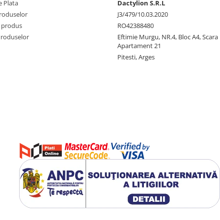
 Plata
Dactylion S.R.L
produselor
J3/479/10.03.2020
 produs
RO42388480
Produselor
Eftimie Murgu, NR.4, Bloc A4, Scara D
Apartament 21
Pitesti, Arges