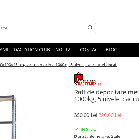
ANII
DACTYLION CLUB
NOUTATI
CONTACT
BLOG
20x100x45 cm, sarcina maxima 1000kg, 5 nivele, cadru otel zincat
Raft de depozitare me
1000kg, 5 nivele, cadru
350,00 Lei
220,00 Lei
IN STOC
Durata de livrare:
2 zile