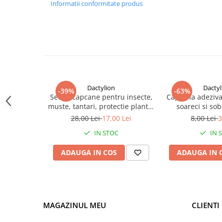
Informatii conformitate produs
Dactylion
Dactyl
-39%
-63%
Set 20 capcane pentru insecte,
Capcana adeziva
muste, tantari, protectie plante,
soareci si sobo
autoadezive, fata-verso, 10 x 15
puternic, 16 
28,00 Lei
17,00 Lei
8,00 Lei
3
cm, galben
toxica, fara mir
IN STOC
IN 
usoa
ADAUGA IN COS
ADAUGA IN 
MAGAZINUL MEU
CLIENTI