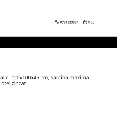
0731323334
0,00
talic, 220x100x45 cm, sarcina maxima
 otel zincat