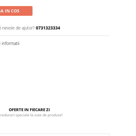
A IN COS
i nevoie de ajutor?
0731323334
informatii
OFERTE IN FIECARE ZI
 reduceri speciale la sute de produse!