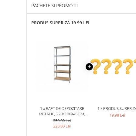
PACHETE SI PROMOTII
PRODUS SURPRIZA 19.99 LEI
1 x RAFT DE DEPOZITARE
1 x PRODUS SURPRIZ
METALIC, 220X100X45 CM,
19,98 Lei
SARCINA MAXIMA 1000KG, 5
350,00 Lei
NIVELE, CADRU OTEL ZINCAT
220,00 Lei