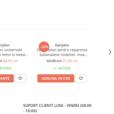
ctylion
Dactylion
-28%
-73%
ri universale
Set 12 placi pentru repararea
Maner ferea
n lemn si metal
balamalelor mobilier, inox
2 chei, i
git si alungit
rezistent, 72 suruburi incluse, 9
model univ
ei
68,00 Lei
43,00 Lei
31,00 Lei
70,0
ea – Dispozitiv
x 9 cm, argintiu
IN STOC
IN STOC
pentru pantofi,
i si ghete
IANTE
ADAUGA IN COS
ADAUG
SUPORT CLIENTI
LUNI - VINERI (08:00
- 16:00)