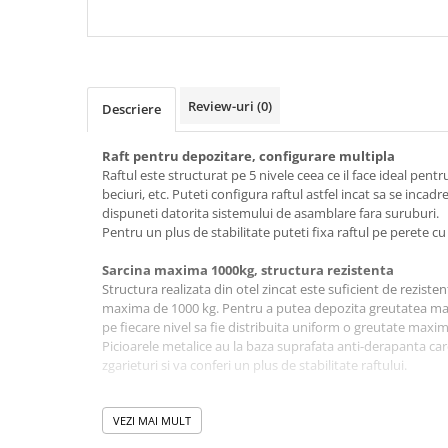
Review-uri
(0)
Descriere
Raft pentru depozitare, configurare multipla
Raftul este structurat pe 5 nivele ceea ce il face ideal pent
beciuri, etc. Puteti configura raftul astfel incat sa se incadr
dispuneti datorita sistemului de asamblare fara suruburi.
Pentru un plus de stabilitate puteti fixa raftul pe perete cu
Sarcina maxima 1000kg, structura rezistenta
Structura realizata din otel zincat este suficient de reziste
maxima de 1000 kg. Pentru a putea depozita greutatea ma
pe fiecare nivel sa fie distribuita uniform o greutate maxi
Picioarele metalice au la baza suprafata anti-derapanta ca
zgarieturi si va conferi un plus de stabilitate raftului.
VEZI MAI MULT