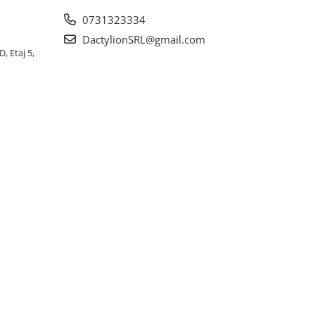
0731323334
DactylionSRL@gmail.com
, Etaj 5,