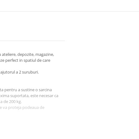
ru ateliere, depozite, magazine,
eze perfect in spatiul de care
 ajutorul a 2 suruburi.
nta pentru a sustine o sarcina
xima suportata, este necesar ca
ma de 200 kg.
re va proteja podeaua de