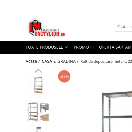
TOATE PRODUSELE
PROMOTII
OFERTA SAPTAM
Acasa /
CASA & GRADINA /
Raft de depozitare metalic, 2
-37%