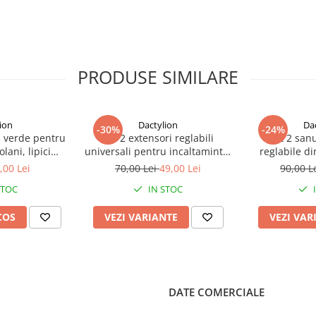
PRODUSE SIMILARE
ion
Dactylion
Da
-30%
-24%
 verde pentru
Set 2 extensori reglabili
Set 2 sanu
lani, lipici
universali pentru incaltaminte,
reglabile di
x 21 cm, non
pantofi si adidasi – Largitor
pentru lar
,00 Lei
70,00 Lei
49,00 Lei
90,00 L
os, utilizare
profesional pentru confort si
incaltamint
STOC
IN STOC
ra
ajustare personalizata
profesional 
adidas
COS
VEZI VARIANTE
VEZI VAR
DATE COMERCIALE