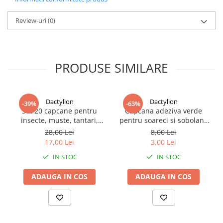
de importante.
Review-uri
(0)
PRODUSE SIMILARE
Dactylion
Dactylion
-39%
-63%
Set 20 capcane pentru
Capcana adeziva verde
insecte, muste, tantari,
pentru soareci si sobolani,
protectie plante,
lipici puternic, 16 x 21 cm,
28,00 Lei
8,00 Lei
autoadezive, fata-verso, 10
non toxica, fara miros,
17,00 Lei
3,00 Lei
x 15 cm, galben
utilizare usoara
IN STOC
IN STOC
ADAUGA IN COS
ADAUGA IN COS