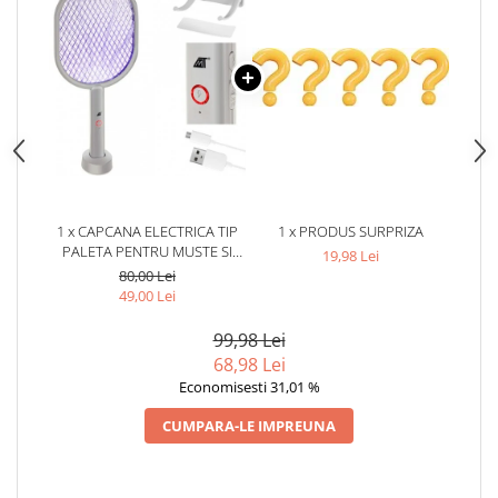
1 x CAPCANA ELECTRICA TIP
1 x PRODUS SURPRIZA
PALETA PENTRU MUSTE SI
19,98 Lei
DIVERSE INSECTE - ALB
80,00 Lei
49,00 Lei
99,98 Lei
68,98 Lei
Economisesti 31,01 %
CUMPARA-LE IMPREUNA