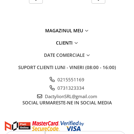
capturate si la functiile principale ale camerei. Astfel poti verifica
rapid zona monitorizata atunci cand ai nevoie.
MAGAZINUL MEU
CLIENTI
DATE COMERCIALE
SUPORT CLIENTI
LUNI - VINERI (08:00 - 16:00)
0215551169
0731323334
DactylionSRL@gmail.com
SOCIAL
URMARESTE-NE IN SOCIAL MEDIA