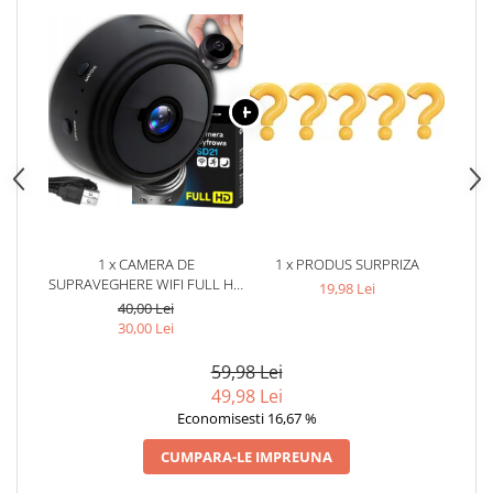
1 x CAMERA DE
1 x PRODUS SURPRIZA
SUPRAVEGHERE WIFI FULL HD
19,98 Lei
1080P, DETECTARE MISCARE,
40,00 Lei
SUPORT MAGNETIC 360°,
30,00 Lei
INREGISTRARE PE CARD
MICROSD, ACUMULATOR
59,98 Lei
REINCARCABIL, NEGRU
49,98 Lei
Economisesti 16,67 %
CUMPARA-LE IMPREUNA