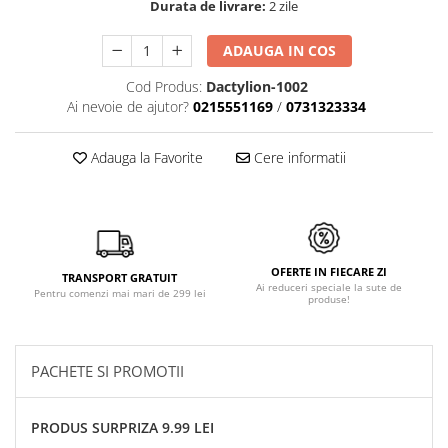
Durata de livrare:
2 zile
ADAUGA IN COS
Cod Produs:
Dactylion-1002
Ai nevoie de ajutor?
0215551169
/
0731323334
Adauga la Favorite
Cere informatii
OFERTE IN FIECARE ZI
TRANSPORT GRATUIT
Ai reduceri speciale la sute de
Pentru comenzi mai mari de 299 lei
produse!
PACHETE SI PROMOTII
PRODUS SURPRIZA 9.99 LEI