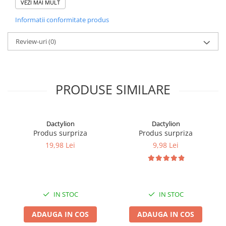
VEZI MAI MULT
Informatii conformitate produs
Review-uri
(0)
PRODUSE SIMILARE
Dactylion
Dactylion
Produs surpriza
Produs surpriza
19,98 Lei
9,98 Lei
De dimensiuni potrivite, trandafirul suflat cu aur se va face
observat ca decoratiune interioara, fara a iesi in evidenta prea
mult. Acesta se va face remarcat prin eleganta si finete, devenind
IN STOC
IN STOC
o reamintire constanta a ocaziei cu care a fost primit.
ADAUGA IN COS
ADAUGA IN COS
Ca simbol al iubirii si al pasiunii, trandafirul este una din cele