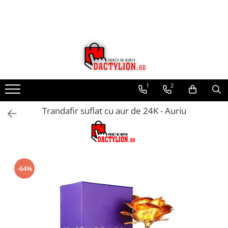
1
2
Trandafir suflat cu aur de 24K - Auriu
-64%