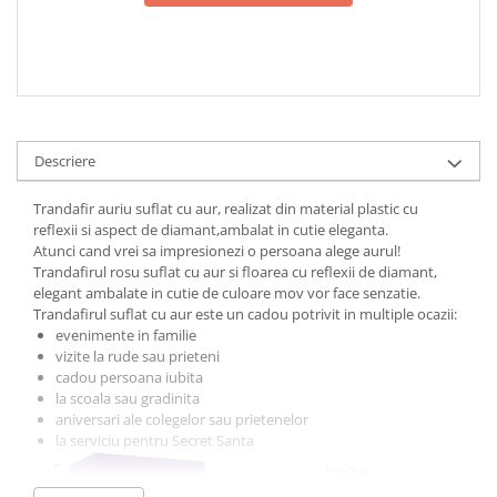
Descriere
Trandafir auriu suflat cu aur, realizat din material plastic cu
reflexii si aspect de diamant,ambalat in cutie eleganta.
Atunci cand vrei sa impresionezi o persoana alege aurul!
Trandafirul rosu suflat cu aur si floarea cu reflexii de diamant,
elegant ambalate in cutie de culoare mov vor face senzatie.
Trandafirul suflat cu aur este un cadou potrivit in multiple ocazii:
evenimente in familie
vizite la rude sau prieteni
cadou persoana iubita
la scoala sau gradinita
aniversari ale colegelor sau prietenelor
la serviciu pentru Secret Santa