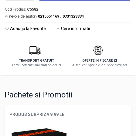
Cod Produs:
C5582
Ai nevoie de ajutor?
0215551169
/
0731323334
Adauga la Favorite
Cere informatii
TRANSPORT GRATUIT
OFERTE IN FIECARE ZI
Pentru comenzi mai mari de 299 lei
Ai reduceri speciale la sute de produse!
Pachete si Promotii
PRODUS SURPRIZA 9.99 LEI