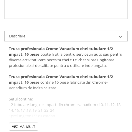
Descriere
Trusa profesionala Crome-Vanadium chei tubulare 1/2
impact, 16 piese
poate fi utila pentru serviceuri auto sau pentru
diverse activitati care necesita chei cu clichet si prelungitoare
profesionale si de calitate pentru o utilizare indelungata.
Trusa profesionala Crome-Vanadium chei tubulare 1/2
impact, 16 piese
contine 16 piese fabricate din Chrome-
Vanadium de inalta calitate.
Setul contine:
12 tubulare lungi de impact din chrome vanadium : 10. 11. 12. 13.
14. 16. 17 .18. 19. 21. 22. 24
1prelungitor 1/2 cu cardan
1 prelungitor 1/2 lung
1 prelungitor 1/2 scurt
VEZI MAI MULT