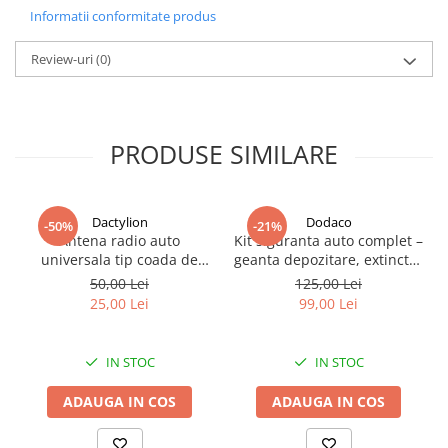
1 cliket 1/2 de forta
Informatii conformitate produs
cutie metalica transport
Review-uri
(0)
PRODUSE SIMILARE
Dactylion
Dodaco
-50%
-21%
Antena radio auto
Kit siguranta auto complet –
universala tip coada de
geanta depozitare, extinctor
rechin pentru diverse
spray 1000 ml, 2 triunghiuri
50,00 Lei
125,00 Lei
modele si marci auto, BMW,
reflectorizante, vesta
25,00 Lei
99,00 Lei
VAG - Negru
reflectorizanta galbena si
trusa sanitara auto, set
obligatoriu pentru
IN STOC
IN STOC
autoturisme
ADAUGA IN COS
ADAUGA IN COS