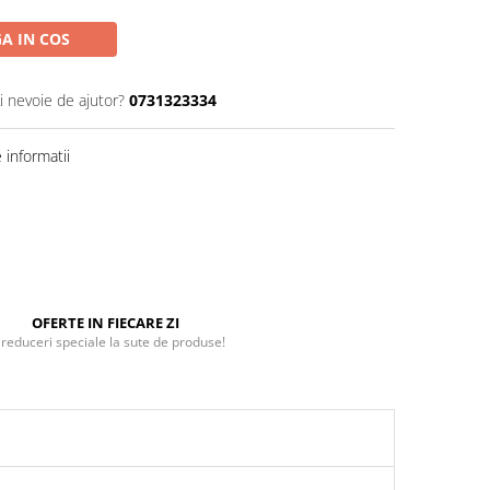
A IN COS
i nevoie de ajutor?
0731323334
informatii
OFERTE IN FIECARE ZI
 reduceri speciale la sute de produse!