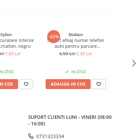
ctylion
Dodaco
-62%
-44%
curatare interior
Suport afisaj numar telefon
Chip tun
ic/nailon, negru
auto pentru parcare
pentru re
temporara, magnetic,
de motor
Lei
7,00 Lei
6,50 Lei
2,50 Lei
80,0
ascundere rapida, fixare 3M,
negru, 13 cm
IN STOC
IN STOC
N COS
ADAUGA IN COS
ADAUG
SUPORT CLIENTI
LUNI - VINERI (08:00
- 16:00)
0731323334