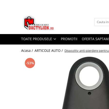
TOATE PRODUSELE
PROMOTII
OFERTA SAPTAM
Acasa /
ARTICOLE AUTO /
Dispozitiv anti-pierdere pentr
-53%