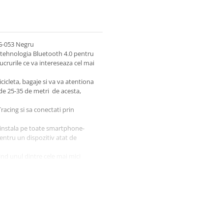
TG-053 Negru
za tehnologia Bluetooth 4.0 pentru
lucrurile ce va intereseaza cel mai
cicleta, bagaje si va va atentiona
de 25-35 de metri de acesta,
Tracing si sa conectati prin
e instala pe toate smartphone-
pentru un dispozitiv atat de
ind unul dintre cele mai mici
andu-se sistemului integrat
o baterie CR2032
zitive cu o singura aplicatie
e la chei, unul in geanta
ati unde se afla copilul, unde ati