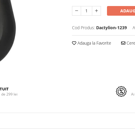
ADAUG
Cod Produs:
Dactylion-1239
A
Adauga la Favorite
Cere 
TUIT
de 299 lei
Ai