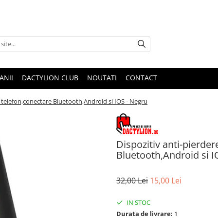
ANII
DACTYLION CLUB
NOUTATI
CONTACT
u telefon,conectare Bluetooth,Android si IOS - Negru
Dispozitiv anti-pierde
Bluetooth,Android si I
32,00 Lei
15,00 Lei
IN STOC
Durata de livrare:
1