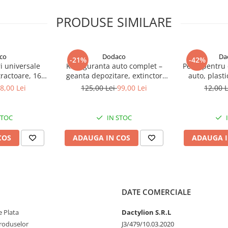
in masina, puteti monitoriza
PRODUSE SIMILARE
re printr-o simpla apasare de
dar si functia de sefie pentru
co
Dodaco
Da
tooth:
-21%
-42%
i universale
Kit siguranta auto complet –
Perie pentru 
tractoare, 16
geanta depozitare, extinctor
auto, plast
18 dimensiuni
spray 1000 ml, 2 triunghiuri
8,00 Lei
125,00 Lei
99,00 Lei
12,00 
, negru, cutie
reflectorizante, vesta
 complet pentru
reflectorizanta galbena si trusa
fixari auto
sanitara auto, set obligatoriu
STOC
IN STOC
pentru autoturisme
COS
ADAUGA IN COS
ADAUGA I
DATE COMERCIALE
 Plata
Dactylion S.R.L
produselor
J3/479/10.03.2020