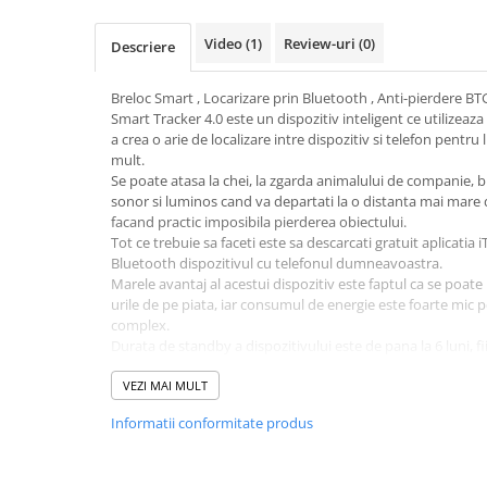
Video
(1)
Review-uri
(0)
Descriere
Breloc Smart , Locarizare prin Bluetooth , Anti-pierdere B
Smart Tracker 4.0 este un dispozitiv inteligent ce utilizea
a crea o arie de localizare intre dispozitiv si telefon pentru 
mult.
Se poate atasa la chei, la zgarda animalului de companie, bi
sonor si luminos cand va departati la o distanta mai mare 
facand practic imposibila pierderea obiectului.
Tot ce trebuie sa faceti este sa descarcati gratuit aplicatia i
Bluetooth dispozitivul cu telefonul dumneavoastra.
Marele avantaj al acestui dispozitiv este faptul ca se poat
urile de pe piata, iar consumul de energie este foarte mic 
complex.
Durata de standby a dispozitivului este de pana la 6 luni, fi
dispozitive cu o autonomie atat de mare, acest fapt dator
incorporate de calitate superioara. Functioneaza doar cu 
VEZI MAI MULT
Smart Tracker 4.0 permite conexiunea simultana la 10 dispo
Informatii conformitate produs
instalata pe telefon sau laptop.
Ca si exemplu: dumneavoastra puneti unul dintre dispozitiv
copilului, unul in portofel. In momentul in care doriti sa afl