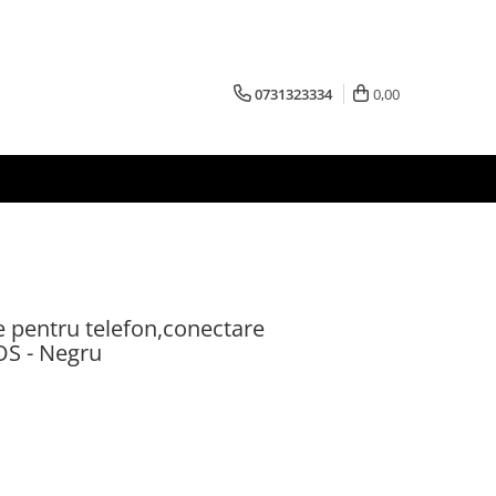
0731323334
0,00
re pentru telefon,conectare
OS - Negru