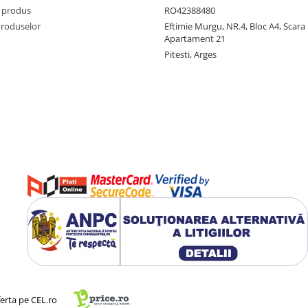
 produs
RO42388480
Produselor
Eftimie Murgu, NR.4, Bloc A4, Scara D
Apartament 21
Pitesti, Arges
ferta pe CEL.ro