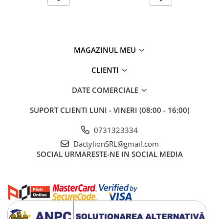
MAGAZINUL MEU
CLIENTI
DATE COMERCIALE
SUPORT CLIENTI
LUNI - VINERI (08:00 - 16:00)
0731323334
DactylionSRL@gmail.com
SOCIAL
URMARESTE-NE IN SOCIAL MEDIA
Laveta din microfibra cu dimensiunea de 30 x 30 cm completeaza
perfect setul, oferind o putere ridicata de absorbtie si o curatare
eficienta fara a lasa scame sau zgarieturi. Cele doua fete in culori
galben si gri permit utilizarea pentru diferite etape ale procesului