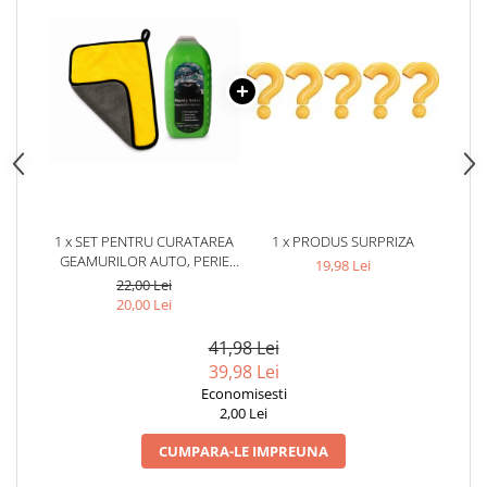
1 x SET PENTRU CURATAREA
1 x PRODUS SURPRIZA
GEAMURILOR AUTO, PERIE
19,98 Lei
ANTI-CEATA SI LAVETA
22,00 Lei
MICROFIBRA 30 X 30 CM,
20,00 Lei
GALBEN/GRI
41,98 Lei
39,98 Lei
Economisesti
2,00 Lei
CUMPARA-LE IMPREUNA