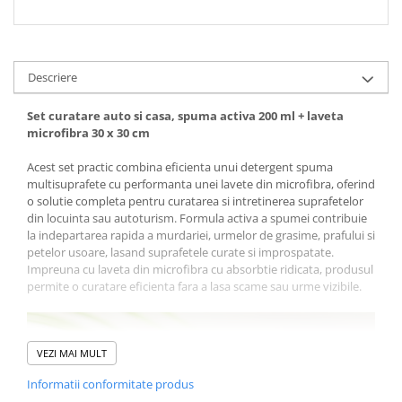
Descriere
Set curatare auto si casa, spuma activa 200 ml + laveta
microfibra 30 x 30 cm
Acest set practic combina eficienta unui detergent spuma
multisuprafete cu performanta unei lavete din microfibra, oferind
o solutie completa pentru curatarea si intretinerea suprafetelor
din locuinta sau autoturism. Formula activa a spumei contribuie
la indepartarea rapida a murdariei, urmelor de grasime, prafului si
petelor usoare, lasand suprafetele curate si improspatate.
Impreuna cu laveta din microfibra cu absorbtie ridicata, produsul
permite o curatare eficienta fara a lasa scame sau urme vizibile.
VEZI MAI MULT
Informatii conformitate produs