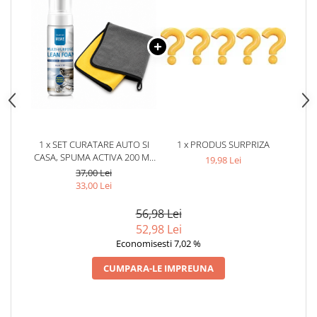
1 x SET CURATARE AUTO SI
1 x PRODUS SURPRIZA
CASA, SPUMA ACTIVA 200 ML
19,98 Lei
+ LAVETA MICROFIBRA 30 X 30
37,00 Lei
CM
33,00 Lei
56,98 Lei
52,98 Lei
Economisesti 7,02 %
CUMPARA-LE IMPREUNA