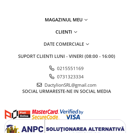
MAGAZINUL MEU
CLIENTI
DATE COMERCIALE
SUPORT CLIENTI
LUNI - VINERI (08:00 - 16:00)
0215551169
0731323334
DactylionSRL@gmail.com
SOCIAL
URMARESTE-NE IN SOCIAL MEDIA
Pe langa actiunea de curatare si degresare, produsul contribuie la
improspatarea aspectului suprafetelor si ofera protectie
impotriva efectelor razelor UV, ajutand la mentinerea unui aspect