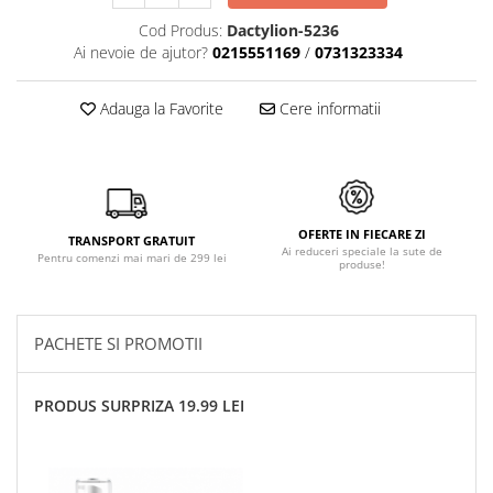
Cod Produs:
Dactylion-5236
Ai nevoie de ajutor?
0215551169
/
0731323334
Adauga la Favorite
Cere informatii
OFERTE IN FIECARE ZI
TRANSPORT GRATUIT
Ai reduceri speciale la sute de
Pentru comenzi mai mari de 299 lei
produse!
PACHETE SI PROMOTII
PRODUS SURPRIZA 19.99 LEI